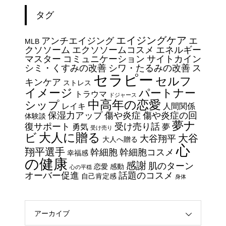
シリーズへ導いた “二刀流” の奇
タグ
跡
今日からできる・・・人間関係
エイジングケア
アンチエイジング
エ
に疲れたときの対処法５選
MLB
クソソーム
エクソソームコスメ
エネルギー
｜ 心がラクになる考え方
マスター
コミュニケーション
サイトカイン
シミ・くすみの改善
シワ・たるみの改善
ス
セラピー
セルフ
エイジングケアで最近気になっ
キンケア
ストレス
イメージ
パートナー
ているスキンケア製品・・・幹
トラウマ
ドジャース
中高年の恋愛
シップ
細胞コスメ vs エクソソーム
レイキ
人間関係
保湿力アップ
傷や炎症
傷や炎症の回
体験談
コスメ②
夢ナ
復サポート
受け売り話
勇気
夢
受け売り
エイジングケアで最近気になっ
大人に贈る
ビ
大谷
大谷翔平
大人へ贈る
ているスキンケア製品・・・幹
心
翔平選手
幹細胞
幹細胞コスメ
幸福感
細胞コスメ vs エクソソーム
の健康
感謝
肌のターン
恋愛
感動
心の平穏
コスメ ①
オーバー促進
話題のコスメ
自己肯定感
身体
エイジングケアで最近気になっ
ているスキンケア製品・・・エ
クソソームコスメ
アーカイブ