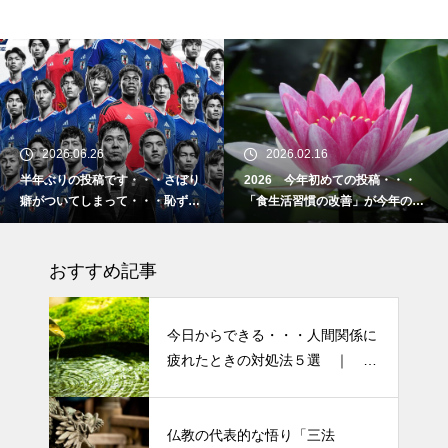
エイジングケアで最近気になっ
ているスキンケア製品・・・幹
細胞コスメ ③
土用の丑の日・・・余計なこと
を言ってすみませんでした。大
2026.06.26
2026.02.16
人気なかったですね・・・
半年ぶりの投稿です・・・さぼり
2026 今年初めての投稿・・・
癖がついてしまって・・・恥ずか
「食生活習慣の改善」が今年のテ
半年ぶりの投稿です・・・さぼ
しぃ～ (〃ﾉωﾉ)
ーマです。
り癖がついてしまって・・・恥
おすすめ記事
ずかしぃ～ (〃ﾉωﾉ)
2026 今年初めての投稿・・・
今日からできる・・・人間関係に
「食生活習慣の改善」が今年の
疲れたときの対処法５選 ｜ 心
テーマです。
がラクになる考え方
「山本由伸 完投｜2025年WS ド
仏教の代表的な悟り「三法