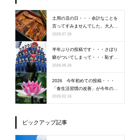
土用の丑の日・・・余計なことを
言ってすみませんでした。大人気
なかったですね・・・
2026.07.28
半年ぶりの投稿です・・・さぼり
癖がついてしまって・・・恥ずか
しぃ～ (〃ﾉωﾉ)
2026.06.26
2026 今年初めての投稿・・・
「食生活習慣の改善」が今年のテ
ーマです。
2026.02.16
ピックアップ記事