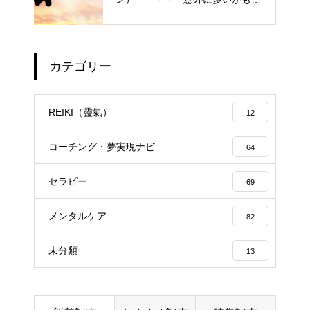
「普通にしている」普段いる隣
の人たち
カテゴリー
エイジングケアで最近気になっ
ているスキンケア製品・・・幹
REIKI（靈氣）
12
細胞コスメ vs エクソソーム
コスメ ①
コーチング・夢実現ナビ
64
エイジングケアで最近気になっ
セラピー
ているスキンケア製品・・・エ
69
クソソームコスメ
メンタルケア
82
エイジングケアで最近気になっ
未分類
13
ているスキンケア製品・・・幹
細胞コスメ ③
土用の丑の日・・・余計なこと