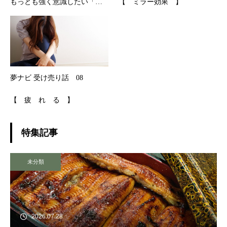
もっとも強く意識したい「健
【 ミラー効果 】
康」
夢ナビ 受け売り話 08
【 疲 れ る 】
特集記事
未分類
2026.07.28