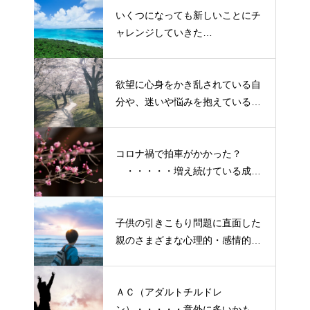
いくつになっても新しいことにチ
ャレンジしていきた
い！・・・・・ただ今、「老化」
という「成長期中」です！
欲望に心身をかき乱されている自
分や、迷いや悩みを抱えているネ
ガティブな自身も素直に受け入れ
よう！
コロナ禍で拍車がかかった？
・・・・・増え続けている成人
の引きこもり
子供の引きこもり問題に直面した
親のさまざまな心理的・感情的な
悩み、実情と対策
ＡＣ（アダルトチルドレ
ン）・・・・・意外に多いかも？