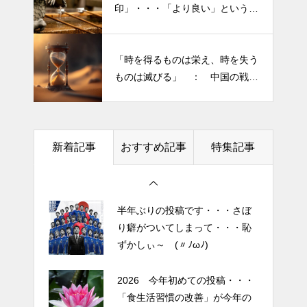
半年ぶりの投稿です・・・さぼ
ジャースVSブルージェイズで魅
印」・・・「より良い」という気
り癖がついてしまって・・・恥
せた “打者に悪夢” 」
持ちを捨てると ”すごく楽に生
ずかしぃ～ (〃ﾉωﾉ)
きられる”・・・
大谷翔平選手 伝説の一
「時を得るものは栄え、時を失う
2026 今年初めての投稿・・・
夜・・・ドジャースをワールド
ものは滅びる」 ： 中国の戦国
「食生活習慣の改善」が今年の
シリーズへ導いた “二刀流” の奇
時代の思想家、列子の言葉
テーマです。
跡
今日からできる・・・人間関係
土用の丑の日・・・余計なこと
に疲れたときの対処法５選
新着記事
おすすめ記事
特集記事
を言ってすみませんでした。大
｜ 心がラクになる考え方
人気なかったですね・・・
エイジングケアで最近気になっ
半年ぶりの投稿です・・・さぼ
ているスキンケア製品・・・幹
り癖がついてしまって・・・恥
細胞コスメ vs エクソソーム
ずかしぃ～ (〃ﾉωﾉ)
コスメ②
エイジングケアで最近気になっ
2026 今年初めての投稿・・・
ているスキンケア製品・・・幹
「食生活習慣の改善」が今年の
細胞コスメ vs エクソソーム