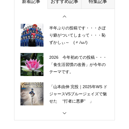
新着記事
おすすめ記事
特集記事
を言ってすみませんでした。大
人気なかったですね・・・
半年ぶりの投稿です・・・さぼ
り癖がついてしまって・・・恥
ずかしぃ～ (〃ﾉωﾉ)
2026 今年初めての投稿・・・
「食生活習慣の改善」が今年の
テーマです。
「山本由伸 完投｜2025年WS ド
ジャースVSブルージェイズで魅
せた “打者に悪夢” 」
大谷翔平選手 伝説の一
夜・・・ドジャースをワールド