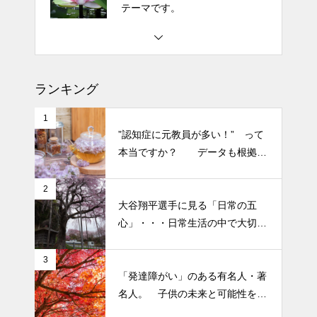
テーマです。
コスメ ①
エイジングケアで最近気になっ
土用の丑の日・・・余計なこと
ているスキンケア製品・・・エ
を言ってすみませんでした。大
クソソームコスメ
人気なかったですね・・・
ランキング
エイジングケアで最近気になっ
半年ぶりの投稿です・・・さぼ
ているスキンケア製品・・・幹
1
り癖がついてしまって・・・恥
”認知症に元教員が多い！” って
細胞コスメ ③
ずかしぃ～ (〃ﾉωﾉ)
本当ですか？ データも根拠も
なさそうですが・・・
2026 今年初めての投稿・・・
2
大谷翔平選手に見る「日常の五
「食生活習慣の改善」が今年の
心」・・・日常生活の中で大切
テーマです。
にしたい５つの心の持ち方
3
「発達障がい」のある有名人・著
名人。 子供の未来と可能性を秘
めた立派な個性「発達障がい」