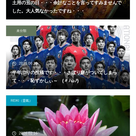
土用の丑の日・・・余計なことを言ってすみませんで
した。大人気なかったですね・・・
未分類
2026.06.26
半年ぶりの投稿です・・・さぼり癖がついてしまっ
て・・・恥ずかしぃ～ (〃ﾉωﾉ)
REIKI（靈氣）
2026.02.16