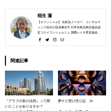
稲生 蓮
【オフィシャル】 化粧品メーカー、コンサルテ
ィング会社の役員兼任中 日本化粧品検定協会認
定コスメコンシェルジュ 国際レイキ普及協会認
定ティーチャー 【プライベート】 趣味 ラン
ニング、レクレーションバレー、スノーボー
ド、カメラ
関連記事
『アラブの富の法則』って聞
夢ナビ受け売り話 34
いたことがありますか？