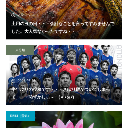
2026.07.28
土用の丑の日・・・余計なことを言ってすみませんで
した。大人気なかったですね・・・
未分類
2026.06.26
半年ぶりの投稿です・・・さぼり癖がついてしまっ
て・・・恥ずかしぃ～ (〃ﾉωﾉ)
REIKI（靈氣）