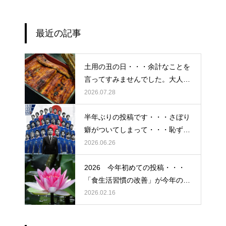
最近の記事
土用の丑の日・・・余計なことを
言ってすみませんでした。大人気
なかったですね・・・
2026.07.28
半年ぶりの投稿です・・・さぼり
癖がついてしまって・・・恥ずか
しぃ～ (〃ﾉωﾉ)
2026.06.26
2026 今年初めての投稿・・・
「食生活習慣の改善」が今年のテ
ーマです。
2026.02.16