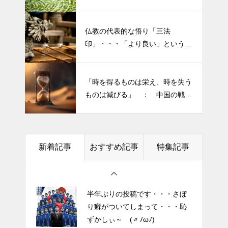
がラクになる考え方
「山本由伸 完投｜2025年WS ド
仏教の代表的な悟り「三法
半年ぶりの投稿です・・・さぼ
ジャースVSブルージェイズで魅
印」・・・「より良い」という気
り癖がついてしまって・・・恥
せた “打者に悪夢” 」
持ちを捨てると ”すごく楽に生
ずかしぃ～ (〃ﾉωﾉ)
きられる”・・・
大谷翔平選手 伝説の一
「時を得るものは栄え、時を失う
2026 今年初めての投稿・・・
夜・・・ドジャースをワールド
ものは滅びる」 ： 中国の戦国
「食生活習慣の改善」が今年の
シリーズへ導いた “二刀流” の奇
時代の思想家、列子の言葉
テーマです。
跡
今日からできる・・・人間関係
土用の丑の日・・・余計なこと
に疲れたときの対処法５選
新着記事
おすすめ記事
特集記事
を言ってすみませんでした。大
｜ 心がラクになる考え方
人気なかったですね・・・
エイジングケアで最近気になっ
半年ぶりの投稿です・・・さぼ
ているスキンケア製品・・・幹
り癖がついてしまって・・・恥
細胞コスメ vs エクソソーム
ずかしぃ～ (〃ﾉωﾉ)
コスメ②