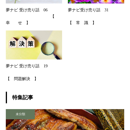
夢ナビ 受け売り話 06
夢ナビ受け売り話 31
【
幸 せ 】
【 常 識 】
夢ナビ 受け売り話 19
【 問題解決 】
特集記事
未分類