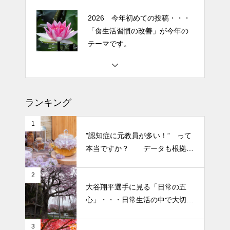
エイジングケアで最近気になっ
2026 今年初めての投稿・・・
ているスキンケア製品・・・幹
「食生活習慣の改善」が今年の
細胞コスメ vs エクソソーム
テーマです。
コスメ ①
エイジングケアで最近気になっ
土用の丑の日・・・余計なこと
ているスキンケア製品・・・エ
を言ってすみませんでした。大
クソソームコスメ
人気なかったですね・・・
ランキング
エイジングケアで最近気になっ
半年ぶりの投稿です・・・さぼ
ているスキンケア製品・・・幹
1
り癖がついてしまって・・・恥
”認知症に元教員が多い！” って
細胞コスメ ③
ずかしぃ～ (〃ﾉωﾉ)
本当ですか？ データも根拠も
なさそうですが・・・
2026 今年初めての投稿・・・
2
大谷翔平選手に見る「日常の五
「食生活習慣の改善」が今年の
心」・・・日常生活の中で大切
テーマです。
にしたい５つの心の持ち方
3