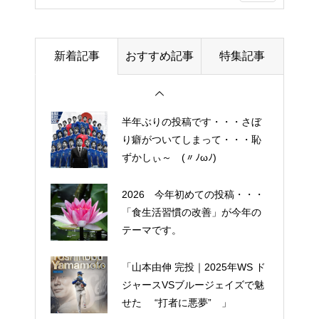
細胞コスメ ③
土用の丑の日・・・余計なこと
新着記事
おすすめ記事
特集記事
を言ってすみませんでした。大
人気なかったですね・・・
半年ぶりの投稿です・・・さぼ
り癖がついてしまって・・・恥
ずかしぃ～ (〃ﾉωﾉ)
2026 今年初めての投稿・・・
「食生活習慣の改善」が今年の
テーマです。
「山本由伸 完投｜2025年WS ド
ジャースVSブルージェイズで魅
せた “打者に悪夢” 」