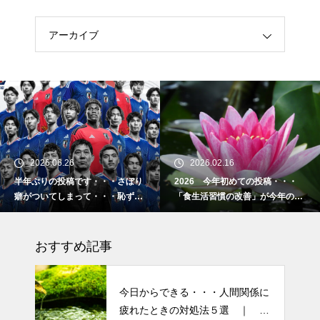
ているスキンケア製品・・・エ
クソソームコスメ
アーカイブ
エイジングケアで最近気になっ
ているスキンケア製品・・・幹
細胞コスメ ③
土用の丑の日・・・余計なこと
を言ってすみませんでした。大
2026.06.26
2026.02.16
人気なかったですね・・・
半年ぶりの投稿です・・・さぼり
2026 今年初めての投稿・・・
癖がついてしまって・・・恥ずか
「食生活習慣の改善」が今年のテ
半年ぶりの投稿です・・・さぼ
しぃ～ (〃ﾉωﾉ)
ーマです。
り癖がついてしまって・・・恥
おすすめ記事
ずかしぃ～ (〃ﾉωﾉ)
2026 今年初めての投稿・・・
今日からできる・・・人間関係に
「食生活習慣の改善」が今年の
疲れたときの対処法５選 ｜ 心
テーマです。