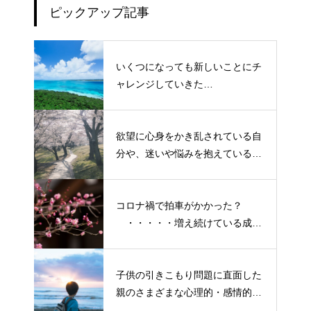
ピックアップ記事
いくつになっても新しいことにチ
ャレンジしていきた
い！・・・・・ただ今、「老化」
という「成長期中」です！
欲望に心身をかき乱されている自
分や、迷いや悩みを抱えているネ
ガティブな自身も素直に受け入れ
よう！
コロナ禍で拍車がかかった？
・・・・・増え続けている成人
の引きこもり
子供の引きこもり問題に直面した
親のさまざまな心理的・感情的な
悩み、実情と対策