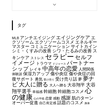
大谷翔平選手 伝説の一
夜・・・ドジャースをワールド
シリーズへ導いた “二刀流” の奇
タグ
跡
今日からできる・・・人間関係
エイジングケア
アンチエイジング
エ
に疲れたときの対処法５選
MLB
クソソーム
エクソソームコスメ
エネルギー
｜ 心がラクになる考え方
マスター
コミュニケーション
サイトカイン
シミ・くすみの改善
シワ・たるみの改善
ス
セラピー
セルフ
エイジングケアで最近気になっ
キンケア
ストレス
イメージ
パートナー
ているスキンケア製品・・・幹
トラウマ
ドジャース
中高年の恋愛
シップ
細胞コスメ vs エクソソーム
レイキ
人間関係
保湿力アップ
傷や炎症
傷や炎症の回
体験談
コスメ②
夢ナ
復サポート
受け売り話
勇気
夢
受け売り
エイジングケアで最近気になっ
大人に贈る
ビ
大谷
大谷翔平
大人へ贈る
ているスキンケア製品・・・幹
心
翔平選手
幹細胞
幹細胞コスメ
幸福感
細胞コスメ vs エクソソーム
の健康
感謝
肌のターン
恋愛
感動
心の平穏
コスメ ①
オーバー促進
話題のコスメ
自己肯定感
身体
エイジングケアで最近気になっ