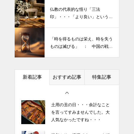
仏教の代表的な悟り「三法
印」・・・「より良い」という気
持ちを捨てると ”すごく楽に生
半年ぶりの投稿です・・・さぼ
きられる”・・・
り癖がついてしまって・・・恥
「時を得るものは栄え、時を失う
ずかしぃ～ (〃ﾉωﾉ)
ものは滅びる」 ： 中国の戦国
時代の思想家、列子の言葉
2026 今年初めての投稿・・・
「食生活習慣の改善」が今年の
テーマです。
新着記事
おすすめ記事
特集記事
土用の丑の日・・・余計なこと
を言ってすみませんでした。大
人気なかったですね・・・
半年ぶりの投稿です・・・さぼ
り癖がついてしまって・・・恥