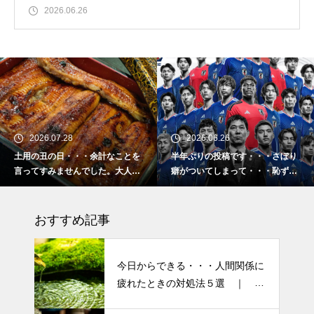
2026.06.26
2026.06.26
2026.02.16
余計なことを
半年ぶりの投稿です・・・さぼり
2026 今年初めて
した。大人気
癖がついてしまって・・・恥ずか
「食生活習慣の改善
・
しぃ～ (〃ﾉωﾉ)
ーマです。
おすすめ記事
今日からできる・・・人間関係に
疲れたときの対処法５選 ｜ 心
がラクになる考え方