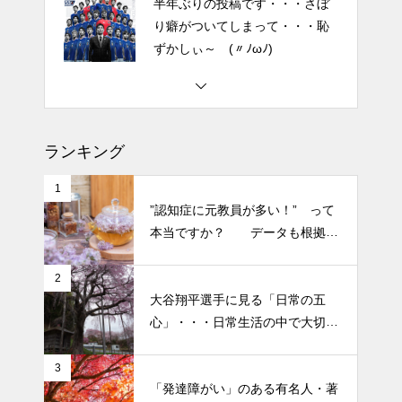
ずかしぃ～ (〃ﾉωﾉ)
2026 今年初めての投稿・・・
「食生活習慣の改善」が今年の
テーマです。
土用の丑の日・・・余計なこと
ランキング
を言ってすみませんでした。大
人気なかったですね・・・
1
”認知症に元教員が多い！” って
本当ですか？ データも根拠も
半年ぶりの投稿です・・・さぼ
なさそうですが・・・
り癖がついてしまって・・・恥
ずかしぃ～ (〃ﾉωﾉ)
2
大谷翔平選手に見る「日常の五
心」・・・日常生活の中で大切
2026 今年初めての投稿・・・
にしたい５つの心の持ち方
「食生活習慣の改善」が今年の
3
テーマです。
「発達障がい」のある有名人・著