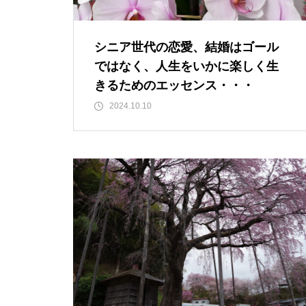
親の介護は大変な仕事であり、
ストレスがつきものですが、第
シニア世代の恋愛、結婚はゴール
一に自分自身を大切にしましょ
ではなく、人生をいかに楽しく生
う。
きるためのエッセンス・・・
2024.10.10
2026 今年初めての投稿・・・
「食生活習慣の改善」が今年の
テーマです。
もしも、「水」に記憶があった
ら？・・・その情報や記憶がよ
り解明できたら絶対に面白い❕
その１