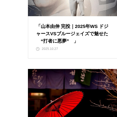
「失恋」からの喪失感や絶望
感、また新たな心境をもたらす
アイディア 2
「山本由伸 完投｜2025年WS ドジ
ャースVSブルージェイズで魅せた
いくつになっても新しいことに
“打者に悪夢” 」
チャレンジしていきた
2025.10.27
い！・・・・・ただ今、「老
化」という「成長期中」です！
大谷翔平選手に見る「日常の五
心」・・・日常生活の中で大切
にしたい５つの心の持ち方