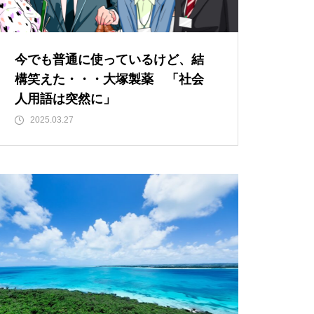
もしも、「水」に記憶があった
ら？・・・その情報や記憶がよ
り解明できたら絶対に面白い❕
今でも普通に使っているけど、結
その２
構笑えた・・・大塚製薬 「社会
人用語は突然に」
仏教の代表的な悟り「三法
2025.03.27
印」・・・「より良い」という
気持ちを捨てると ”すごく楽に
生きられる”・・・
誰にでも起こり得る感情「育児
の放棄」・・・それでも親にな
ってから分かった、育児、親な
っていく楽しみ