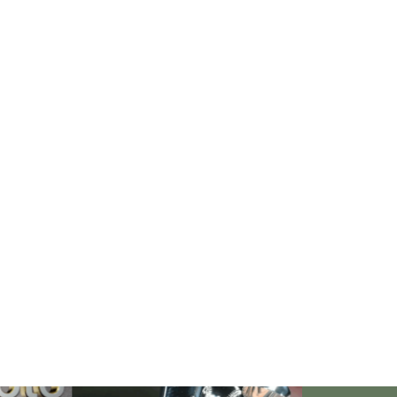
【 １日限りのレイキカフェ
『AQUELLE（あきゅえる）』
で、おいしいランチとコーヒ
ー】
癒しイベントのご案内
米国メジャーリーグ殿堂入り、
イチローさんの感動的なスピー
チをこのブログに残したい