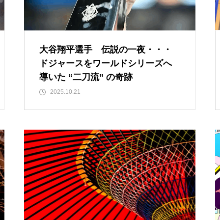
ルではなく、人生をいかに楽し
く生きるためのエッセン
ス・・・
大谷翔平選手 伝説の一夜・・・
ドジャースをワールドシリーズへ
今後もっと増えると思われる
導いた “二刀流” の奇跡
「老老介護」 その実情と社会
2025.10.21
的問題について考えてみまし
た。
コロナ禍で拍車がかかった？
・・・・・増え続けている成
人の引きこもり