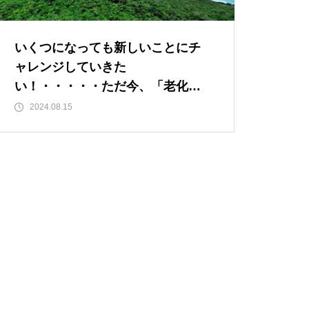
「氣」と「気」 使い分けには
意味があるんです・・・ご存知
いくつになっても新しいことにチ
でしたか？ その２
ャレンジしていきた
い！・・・・・ただ今、「老化」
という「成長期中」です！
2024.08.15
もしも、「水」に記憶があった
ら？・・・その情報や記憶がよ
り解明できたら絶対に面白い❕
その２
「氣」と「気」 使い分けには
意味があるんです・・・ご存知
でしたか？ その２