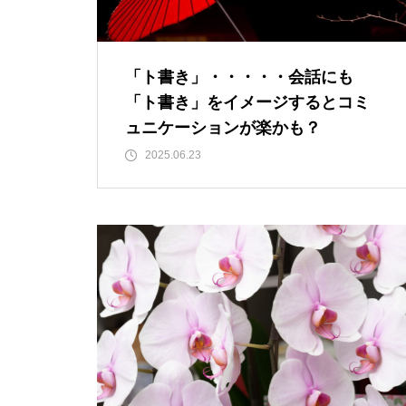
「ト書き」・・・・・会話にも
「ト書き」をイメージするとコ
ミュニケーションが楽かも？
「ト書き」・・・・・会話にも
「ト書き」をイメージするとコミ
ュニケーションが楽かも？
もしも、「水」に記憶があった
2025.06.23
ら？・・・その情報や記憶がよ
り解明できたら絶対に面白い❕
その１
私が第三の人生の生業にメンタ
ルケアやセラピストになろうと
決めたきっかけと「お経」との
出会い