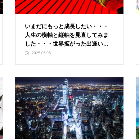
”認知症に元教員が多い！” っ
て本当ですか？ データも根
拠もなさそうですが・・・
いまだにもっと成長したい・・・
人生の横軸と縦軸を見直してみま
した・・・世界拡がった出逢いや
今後もっと増えると思われる
経験に感謝
2025.06.05
「老老介護」 その実情と社会
的問題について考えてみまし
た。
「ネグレクト」って育児放棄だ
けじゃなかった・・・・・ ネ
グレクト（neglect）の定義