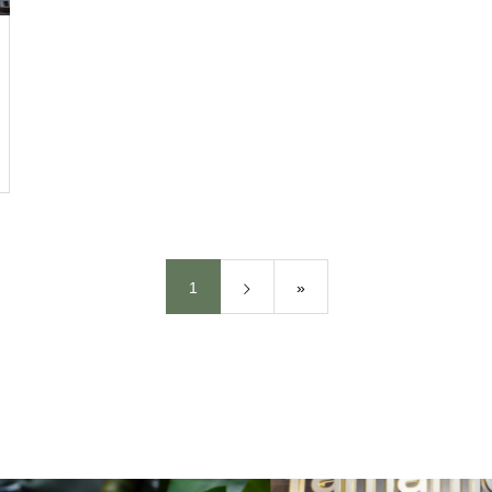
雑誌「セラピスト」：2023年09
月07日発売号 に レイキヒー
リング入門 掲載されてます。
「ＲＥＩＫＩ」（レイキ）は海
外では「統合医療」として認知
されています
1
»
ド
大谷翔平選手 伝説の一
夜・・・ドジャースをワールド
シリーズへ導いた “二刀流” の奇
跡