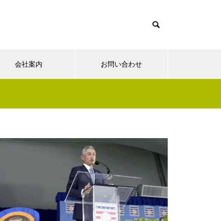
会社案内
お問い合わせ
夢実現ナビ
”認知症に元教員が多い！” っ
て本当ですか？ データも根
拠もなさそうですが・・・
さまざまなシチュエーションの