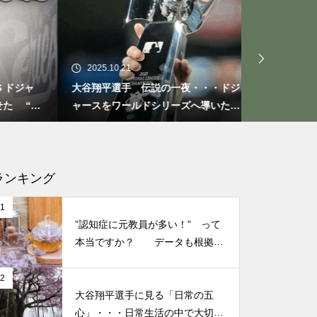
今でも普通に使っているけど、
2025.10.21
2025.09.29
結構笑えた・・・大塚製薬
ドジャ
大谷翔平選手 伝説の一夜・・・ドジ
今日からでき
「社会人用語は突然に」
 “打
ャースをワールドシリーズへ導いた
たときの対処
“二刀流” の奇跡
なる考え方
いくつになっても新しいことに
ランキング
チャレンジしていきた
い！・・・・・ただ今、「老
1
化」という「成長期中」です！
”認知症に元教員が多い！” って
本当ですか？ データも根拠も
なさそうですが・・・
「時を得るものは栄え、時を失
2
うものは滅びる」 ： 中国の
大谷翔平選手に見る「日常の五
心」・・・日常生活の中で大切
戦国時代の思想家、列子の言葉