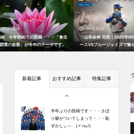
半年ぶりの投稿です・・・さぼ
いまだにもっと成長した
り癖がついてしまって・・・恥
26.02.16
2025.10.27
い・・・人生の横軸と縦軸を見
ずかしぃ～ (〃ﾉωﾉ)
26 今年初めての投稿・・・「食生
「山本由伸 完投｜2025年WS 
直してみました・・・世界拡が
慣の改善」が今年のテーマです。
ースVSブルージェイズで魅せた
2026 今年初めての投稿・・・
った出逢いや経験に感謝
者に悪夢” 」
「食生活習慣の改善」が今年の
テーマです。
自動車の自動運転化が進む未
来・・・自動車の盗難事件のニ
土用の丑の日・・・余計なこと
新着記事
おすすめ記事
特集記事
を言ってすみませんでした。大
ュースや酒気帯び運転検挙の検
人気なかったですね・・・
問を見て最近思うこと
半年ぶりの投稿です・・・さぼ
り癖がついてしまって・・・恥
私が第三の人生の生業にメンタ
ずかしぃ～ (〃ﾉωﾉ)
ルケアやセラピストになろうと
決めたきっかけと「お経」との