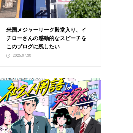
「失恋」からの喪失感や絶望
感、また新たな心境をもたらす
アイディア
米国メジャーリーグ殿堂入り、イ
チローさんの感動的なスピーチを
欲望に心身をかき乱されている
このブログに残したい
自分や、迷いや悩みを抱えてい
2025.07.30
るネガティブな自身も素直に受
け入れよう！
仏教の代表的な悟り「三法
印」・・・「より良い」という
気持ちを捨てると ”すごく楽に
生きられる”・・・