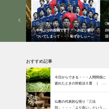
「ト書き」・・・・・会話にも
2026.06.26
20
「ト書き」をイメージするとコ
なことを言っ
半年ぶりの投稿です・・・さぼり癖が
20
ミュニケーションが楽かも？
人気なかった
ついてしまって・・・恥ずかしぃ～
活習
(〃ﾉωﾉ)
シニア世代の恋愛、結婚はゴー
おすすめ記事
ルではなく、人生をいかに楽し
く生きるためのエッセン
ス・・・
今日からできる・・・人間関係に
疲れたときの対処法５選 ｜ 心
がラクになる考え方
大谷翔平選手に見る「日常の五
心」・・・日常生活の中で大切
仏教の代表的な悟り「三法
印」・・・「より良い」という気
にしたい５つの心の持ち方