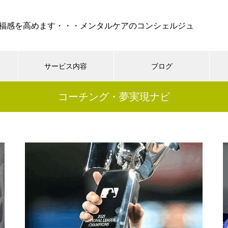
福感を高めます・・・メンタルケアのコンシェルジュ
サービス内容
ブログ
コーチング・夢実現ナビ
ケア
セラピー
REIKI（靈氣）
コーチング・
『 孤独 』・・・不安、怒
り、絶望でけでなく、妬み、嫉
みといった嫌な部分も現れ
る・・・時には死も
シニア世代の恋愛、結婚はゴー