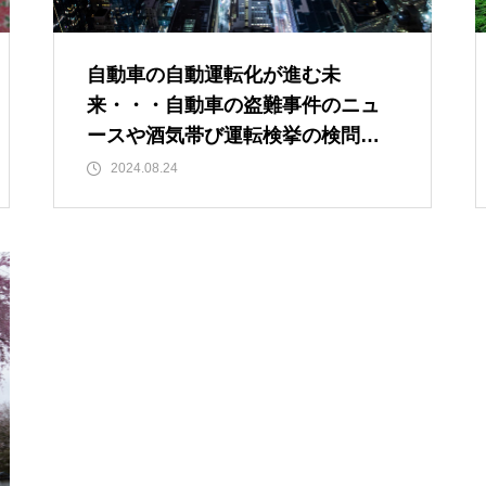
「時を得るものは栄え、時を失
うものは滅びる」 ： 中国の
自動車の自動運転化が進む未
戦国時代の思想家、列子の言葉
来・・・自動車の盗難事件のニュ
ースや酒気帯び運転検挙の検問を
見て最近思うこと
2024.08.24
猫年齢１１６歳・・・２５年間
一緒に暮らす我が家の「お局」
と「ボス」の兄妹猫
「時を得るものは栄え、時を失
うものは滅びる」 ： 中国の
戦国時代の思想家、列子の言葉