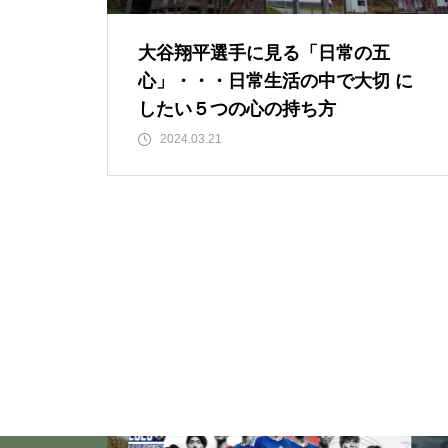
「氣」と「気」 使い分けには
大谷翔平選手に見る「日常の五
意味があるんです・・・ご存知
心」・・・日常生活の中で大切 に
でしたか？
したい５つの心の持ち方
2024.03.21
『食と氣』 ～team P.L.P 徳島
市でのイベントのご紹介です。
「山本由伸 完投｜2025年WS 
ジャースVSブルージェイズで魅
せた “打者に悪夢” 」