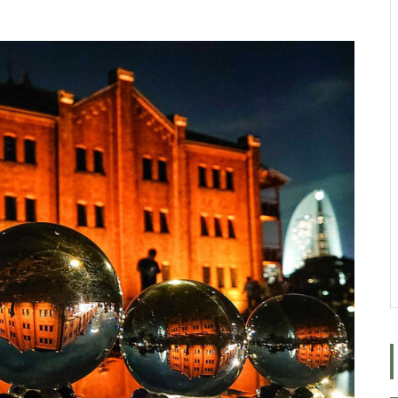
ルではなく、人生をいかに楽し
く生きるためのエッセン
ス・・・
今後もっと増えると思われる
「老老介護」 その実情と社会
的問題について考えてみまし
た。
コロナ禍で拍車がかかった？
・・・・・増え続けている成
人の引きこもり