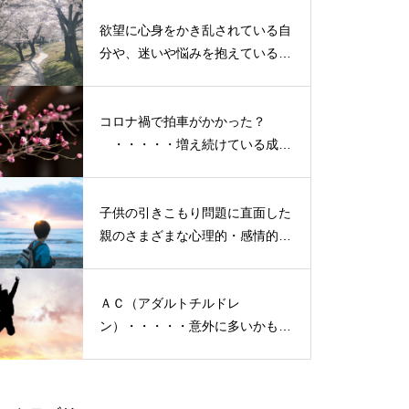
という「成長期中」です！
欲望に心身をかき乱されている自
【 １日限りのレイキカフェ
分や、迷いや悩みを抱えているネ
『AQUELLE（あきゅえる）』
ガティブな自身も素直に受け入れ
で、おいしいランチとコーヒ
よう！
ー】
コロナ禍で拍車がかかった？
・・・・・増え続けている成人
の引きこもり
子供の引きこもり問題に直面した
癒しイベントのご案内
親のさまざまな心理的・感情的な
悩み、実情と対策
ＡＣ（アダルトチルドレ
ン）・・・・・意外に多いかも？
米国メジャーリーグ殿堂入り、
「普通にしている」普段いる隣
イチローさんの感動的なスピー
の人たち
チをこのブログに残したい