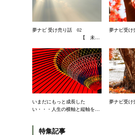
夢ナビ 受け売り話 02
夢ナビ受
【 未
来 】
【 メンタ
いまだにもっと成長した
夢ナビ受
い・・・人生の横軸と縦軸を見
【
直してみました・・・世界拡が
ニケーショ
った出逢いや経験に感謝
特集記事