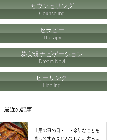
もしも、「水」に記憶があった
カウンセリング
ら？・・・その情報や記憶がよ
Counseling
り解明できたら絶対に面白い❕
その２
セラピー
Therapy
仏教の代表的な悟り「三法
夢実現ナビゲーション
印」・・・「より良い」という
Dream Navi
気持ちを捨てると ”すごく楽に
生きられる”・・・
ヒーリング
Healing
誰にでも起こり得る感情「育児
の放棄」・・・それでも親にな
最近の記事
ってから分かった、育児、親な
っていく楽しみ
土用の丑の日・・・余計なことを
言ってすみませんでした。大人気