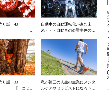
け売り話 43
自動車の自動運転化が進む未
来・・・自動車の盗難事件のニ
ー 】
ュースや酒気帯び運転検挙の検
問を見て最近思うこと
け売り話 33
私が第三の人生の生業にメンタ
 コミュ
ルケアやセラピストになろうと
ン 】
決めたきっかけと「お経」との
出会い