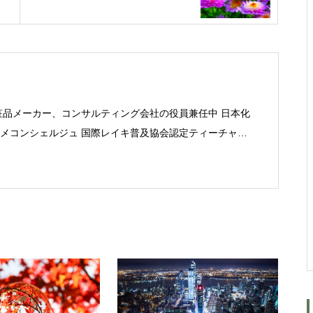
【 常 識 】
出会い
粧品メーカー、コンサルティング会社の役員兼任中 日本化
メコンシェルジュ 国際レイキ普及協会認定ティーチャー
味 ランニング、レクレーションバレー、スノーボード、