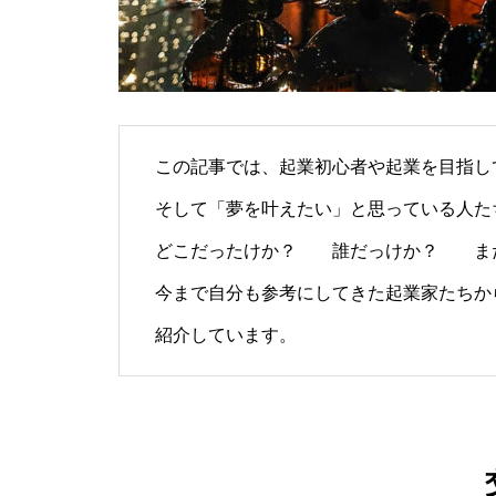
「ト書き」・・・・・会話にも
「ト書き」をイメージするとコ
ミュニケーションが楽かも？
この記事では、起業初心者や起業を目指し
もしも、「水」に記憶があった
ら？・・・その情報や記憶がよ
そして「夢を叶えたい」と思っている人た
り解明できたら絶対に面白い❕
どこだったけか？ 誰だっけか？ また
その１
今まで自分も参考にしてきた起業家たちか
紹介しています。
私が第三の人生の生業にメンタ
ルケアやセラピストになろうと
決めたきっかけと「お経」との
出会い