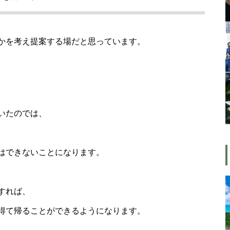
「時を得るものは栄え、時を失
うものは滅びる」 ： 中国の
かを考え提案する場だと思っています。
戦国時代の思想家、列子の言葉
猫年齢１１６歳・・・２５年間
一緒に暮らす我が家の「お局」
いたのでは、
と「ボス」の兄妹猫
はできないことになります。
「時を得るものは栄え、時を失
うものは滅びる」 ： 中国の
すれば、
戦国時代の思想家、列子の言葉
得て帰ることができるようになります。