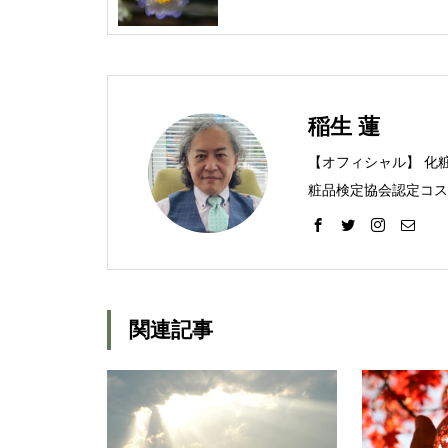
【 命 令 】
稲生 蓮
【オフィシャル】 化
粧品検定協会認定コス
【プライベート】 趣
カメラ
関連記事