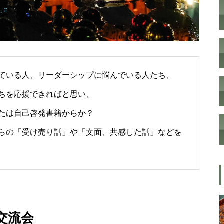
”認知症に元教員が多い！” っ
て本当ですか？ データも根
拠もなさそうですが・・・
ている人、リーダーシップに悩んでいる人たち、
今後もっと増えると思われる
「老老介護」 その実情と社会
ちを応援できればと思い、
的問題について考えてみまし
は自己啓発書籍からか？
た。
らの「受け売り話」や「文面、共感した話」などを
「ネグレクト」って育児放棄だ
けじゃなかった・・・・・ ネ
グレクト（neglect）の定義
交流会