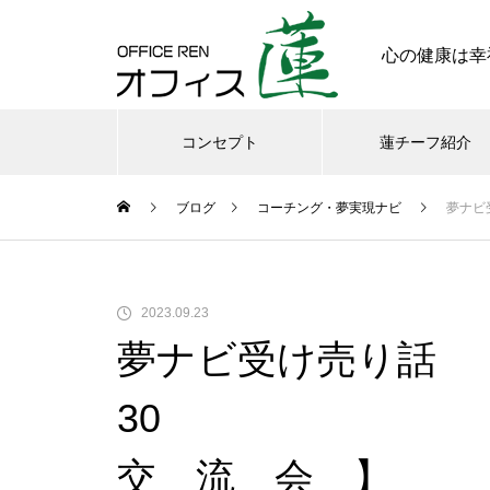
心の健康は幸
コンセプト
蓮チーフ紹介
ブログ
コーチング・夢実現ナビ
夢
メンタル
今日からできる・・・人間関係
2023.09.23
に疲れたときの対処法５選
夢ナビ受け売り話
｜ 心がラクになる考え方
3
交 流 会 】
さまざまなシチュエーションの