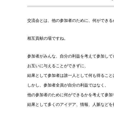
親の介護は大変な仕事であり、
ストレスがつきものですが、第
交流会とは、他の参加者のために、何ができる
一に自分自身を大切にしましょ
う。
相互貢献の場ですね。
2026 今年初めての投稿・・・
「食生活習慣の改善」が今年の
参加者がみんな、自分の利益を考えて参加して
テーマです。
お互いに与えることができずに、
結果として参加者は誰一人として何も得ること
しかし、参加者全員が自分の利益ではなく、
もしも、「水」に記憶があった
ら？・・・その情報や記憶がよ
他の参加者のために何ができるかを考えて参加
り解明できたら絶対に面白い❕
結果として多くのアイデア、情報、人脈などを
その１