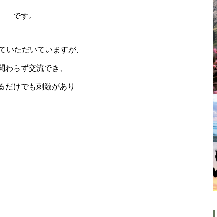
く≫
です。
雑誌「セラピスト」：2023年09
月07日発売号 に レイキヒー
せていただいていますが、
リング入門 掲載されてます。
関わらず交流でき、
るだけでも刺激があり
「ＲＥＩＫＩ」（レイキ）は海
外では「統合医療」として認知
されています
ド
大谷翔平選手 伝説の一
夜・・・ドジャースをワールド
シリーズへ導いた “二刀流” の奇
跡