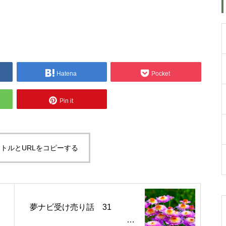
いまだにもっと成長した
い・・・人生の横軸と縦軸を見
直してみました・・・世界拡が
Hatena
Pocket
った出逢いや経験に感謝
Pin it
自動車の自動運転化が進む未
来・・・自動車の盗難事件のニ
ュースや酒気帯び運転検挙の検
トルとURLをコピーする
問を見て最近思うこと
私が第三の人生の生業にメンタ
夢ナビ受け売り話 31
ルケアやセラピストになろうと
決めたきっかけと「お経」との