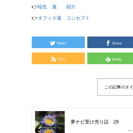
👉
稲生 蓮 紹介
👉
オフィス蓮 コンセプト
「ト書き」・・・・・会話にも
「ト書き」をイメージするとコ
ミュニケーションが楽かも？
Tweet
Share
RSS
feedly
シニア世代の恋愛、結婚はゴー
ルではなく、人生をいかに楽し
く生きるためのエッセン
この記事のタイ
ス・・・
大谷翔平選手に見る「日常の五
夢ナビ受け売り話 29
心」・・・日常生活の中で大切
にしたい５つの心の持ち方