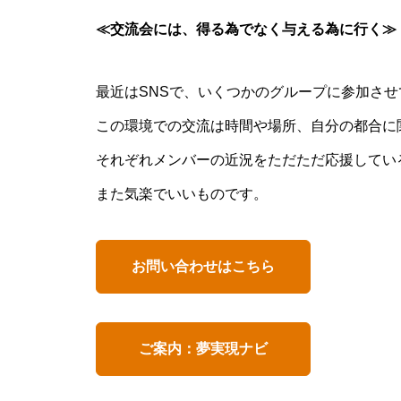
≪
交流会には、得る為でなく与える為に行
「氣」と「気」 使い分けには
意味があるんです・・・ご存知
最近はSNSで、いくつかのグループに参加さ
でしたか？
この環境での交流は時間や場所、自分の都合に
それぞれメンバーの近況をただただ応援してい
また気楽でいいものです。
『食と氣』 ～team P.L.P 徳島
市でのイベントのご紹介です。
お問い合わせはこちら
「山本由伸 完投｜2025年WS 
ご案内：夢実現ナビ
ジャースVSブルージェイズで魅
せた “打者に悪夢” 」