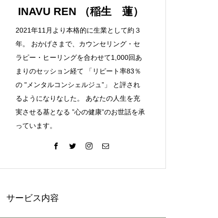
「失恋」からの喪失感や絶望
INAVU REN （稲生 蓮）
感、また新たな心境をもたらす
2021年11月より本格的に生業として約３
アイディア
年。 おかげさまで、カウンセリング・セ
ラピー・ヒーリングを合わせて1,000回あ
欲望に心身をかき乱されている
まりのセッション経て 「リピート率83％
自分や、迷いや悩みを抱えてい
の "メンタルコンシェルジュ”」 と評され
るネガティブな自身も素直に受
るようになりなした。 あなたの人生を充
け入れよう！
実させる基となる ”心の健康”のお世話を承
っています。
仏教の代表的な悟り「三法
印」・・・「より良い」という
気持ちを捨てると ”すごく楽に
生きられる”・・・
サービス内容