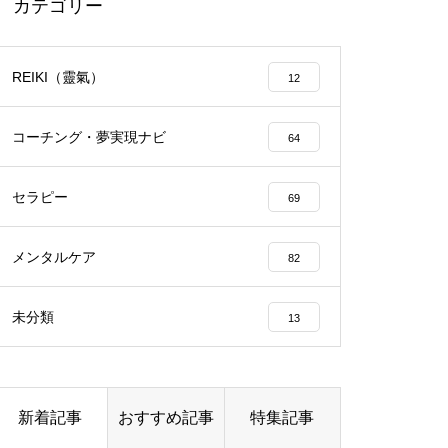
カテゴリー
今でも普通に使っているけど、
REIKI（靈氣）
12
結構笑えた・・・大塚製薬
エイジングケアで最近気になっ
「社会人用語は突然に」
ているスキンケア製品・・・幹
コーチング・夢実現ナビ
64
細胞コスメ vs エクソソーム
コスメ ①
セラピー
69
エイジングケアで最近気になっ
いくつになっても新しいことに
ているスキンケア製品・・・エ
チャレンジしていきた
メンタルケア
クソソームコスメ
82
い！・・・・・ただ今、「老
エイジングケアで最近気になっ
化」という「成長期中」です！
未分類
13
ているスキンケア製品・・・幹
細胞コスメ ③
「時を得るものは栄え、時を失
土用の丑の日・・・余計なこと
うものは滅びる」 ： 中国の
新着記事
おすすめ記事
特集記事
を言ってすみませんでした。大
戦国時代の思想家、列子の言葉