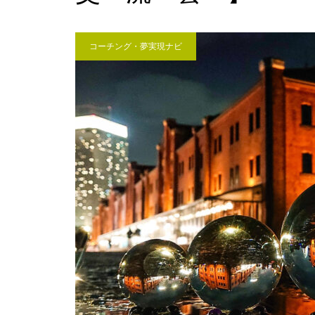
「失恋」からの喪失感や絶望
感、また新たな心境をもたらす
アイディア 2
コーチング・夢実現ナビ
いくつになっても新しいことに
チャレンジしていきた
い！・・・・・ただ今、「老
化」という「成長期中」です！
大谷翔平選手に見る「日常の五
心」・・・日常生活の中で大切
にしたい５つの心の持ち方