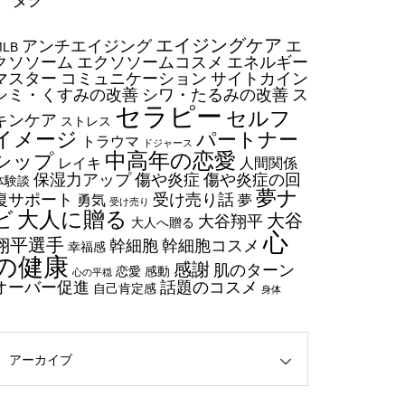
タグ
今日からできる・・・人間関係
エイジングケア
アンチエイジング
エ
に疲れたときの対処法５選
MLB
クソソーム
エクソソームコスメ
エネルギー
｜ 心がラクになる考え方
マスター
コミュニケーション
サイトカイン
シミ・くすみの改善
シワ・たるみの改善
ス
セラピー
セルフ
エイジングケアで最近気になっ
キンケア
ストレス
イメージ
パートナー
ているスキンケア製品・・・幹
トラウマ
ドジャース
中高年の恋愛
シップ
細胞コスメ vs エクソソーム
レイキ
人間関係
保湿力アップ
傷や炎症
傷や炎症の回
体験談
コスメ②
夢ナ
復サポート
受け売り話
勇気
夢
受け売り
エイジングケアで最近気になっ
大人に贈る
ビ
大谷
大谷翔平
大人へ贈る
ているスキンケア製品・・・幹
心
翔平選手
幹細胞
幹細胞コスメ
幸福感
細胞コスメ vs エクソソーム
の健康
感謝
肌のターン
恋愛
感動
心の平穏
コスメ ①
オーバー促進
話題のコスメ
自己肯定感
身体
エイジングケアで最近気になっ
ているスキンケア製品・・・エ
クソソームコスメ
アーカイブ
エイジングケアで最近気になっ