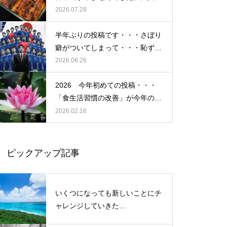
なかったですね・・・
2026.07.28
「氣」と「気」 使い分けには
意味があるんです・・・ご存知
半年ぶりの投稿です・・・さぼり
でしたか？ その２
癖がついてしまって・・・恥ずか
しぃ～ (〃ﾉωﾉ)
2026.06.26
2026 今年初めての投稿・・・
もしも、「水」に記憶があった
「食生活習慣の改善」が今年のテ
ら？・・・その情報や記憶がよ
ーマです。
2026.02.16
り解明できたら絶対に面白い❕
その２
ピックアップ記事
「氣」と「気」 使い分けには
意味があるんです・・・ご存知
いくつになっても新しいことにチ
でしたか？ その２
ャレンジしていきた
い！・・・・・ただ今、「老化」