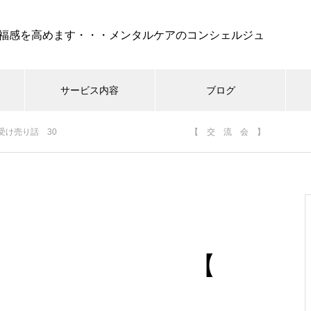
福感を高めます・・・メンタルケアのコンシェルジュ
サービス内容
ブログ
ナビ受け売り話 30 【 交 流 会 】
ケア
セラピー
REIKI（靈氣）
コーチング・
『 孤独 』・・・不安、怒
り、絶望でけでなく、妬み、嫉
みといった嫌な部分も現れ
る・・・時には死も
0 【
シニア世代の恋愛、結婚はゴー