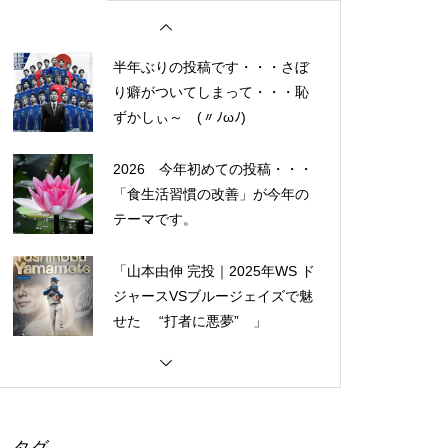
人気なかったですね・・・
半年ぶりの投稿です・・・さぼ
り癖がついてしまって・・・恥
ずかしぃ～ (〃ﾉωﾉ)
2026 今年初めての投稿・・・
「食生活習慣の改善」が今年の
テーマです。
「山本由伸 完投｜2025年WS ド
ジャースVSブルージェイズで魅
せた “打者に悪夢” 」
大谷翔平選手 伝説の一
夜・・・ドジャースをワールド
シリーズへ導いた “二刀流” の奇
跡