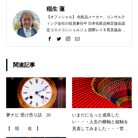
稲生 蓮
【オフィシャル】 化粧品メーカー、コンサルテ
ィング会社の役員兼任中 日本化粧品検定協会認
定コスメコンシェルジュ 国際レイキ普及協会認
定ティーチャー 【プライベート】 趣味 ラン
ニング、レクレーションバレー、スノーボー
ド、カメラ
関連記事
夢ナビ 受け売り話 20
いまだにもっと成長した
い・・・人生の横軸と縦軸を
【 現 在 】
見直してみました・・・世界
拡がった出逢いや経験に感謝