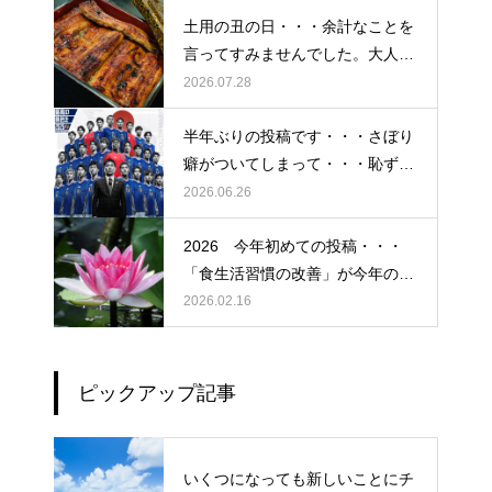
土用の丑の日・・・余計なことを
言ってすみませんでした。大人気
なかったですね・・・
2026.07.28
半年ぶりの投稿です・・・さぼり
癖がついてしまって・・・恥ずか
しぃ～ (〃ﾉωﾉ)
2026.06.26
2026 今年初めての投稿・・・
「食生活習慣の改善」が今年のテ
ーマです。
2026.02.16
ピックアップ記事
いくつになっても新しいことにチ