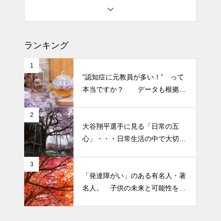
エイジングケアで最近気になっ
土用の丑の日・・・余計なこと
ているスキンケア製品・・・エ
を言ってすみませんでした。大
クソソームコスメ
人気なかったですね・・・
ランキング
エイジングケアで最近気になっ
半年ぶりの投稿です・・・さぼ
ているスキンケア製品・・・幹
1
り癖がついてしまって・・・恥
”認知症に元教員が多い！” って
細胞コスメ ③
ずかしぃ～ (〃ﾉωﾉ)
本当ですか？ データも根拠も
なさそうですが・・・
2026 今年初めての投稿・・・
2
大谷翔平選手に見る「日常の五
「食生活習慣の改善」が今年の
心」・・・日常生活の中で大切
テーマです。
にしたい５つの心の持ち方
3
「発達障がい」のある有名人・著
名人。 子供の未来と可能性を秘
めた立派な個性「発達障がい」