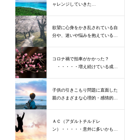
ャレンジしていきた
い！・・・・・ただ今、「老化」
という「成長期中」です！
欲望に心身をかき乱されている自
分や、迷いや悩みを抱えているネ
ガティブな自身も素直に受け入れ
よう！
コロナ禍で拍車がかかった？
・・・・・増え続けている成人
の引きこもり
子供の引きこもり問題に直面した
親のさまざまな心理的・感情的な
悩み、実情と対策
ＡＣ（アダルトチルドレ
ン）・・・・・意外に多いかも？
「普通にしている」普段いる隣