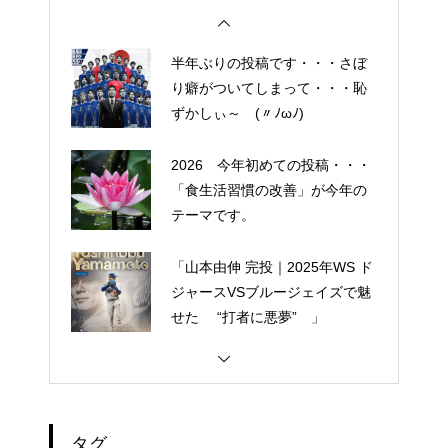
人気なかったですね・・・
半年ぶりの投稿です・・・さぼ
り癖がついてしまって・・・恥
ずかしぃ～ (〃ﾉωﾉ)
2026 今年初めての投稿・・・
「食生活習慣の改善」が今年の
テーマです。
「山本由伸 完投｜2025年WS ド
ジャースVSブルージェイズで魅
せた “打者に悪夢” 」
大谷翔平選手 伝説の一
夜・・・ドジャースをワールド
シリーズへ導いた “二刀流” の奇
タグ
跡