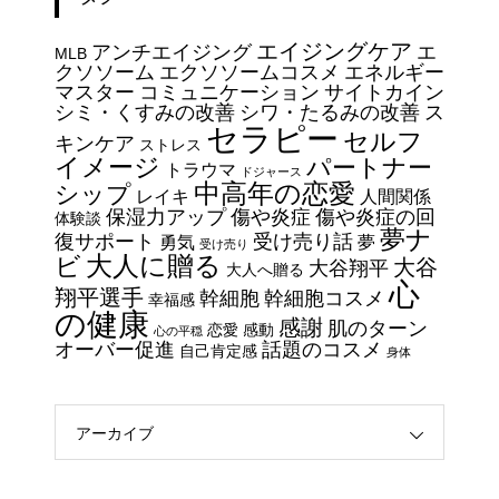
今日からできる・・・人間関係
エイジングケア
アンチエイジング
エ
に疲れたときの対処法５選
MLB
クソソーム
エクソソームコスメ
エネルギー
｜ 心がラクになる考え方
マスター
コミュニケーション
サイトカイン
シミ・くすみの改善
シワ・たるみの改善
ス
セラピー
セルフ
エイジングケアで最近気になっ
キンケア
ストレス
イメージ
パートナー
ているスキンケア製品・・・幹
トラウマ
ドジャース
中高年の恋愛
シップ
細胞コスメ vs エクソソーム
レイキ
人間関係
保湿力アップ
傷や炎症
傷や炎症の回
体験談
コスメ②
夢ナ
復サポート
受け売り話
勇気
夢
受け売り
エイジングケアで最近気になっ
大人に贈る
ビ
大谷
大谷翔平
大人へ贈る
ているスキンケア製品・・・幹
心
翔平選手
幹細胞
幹細胞コスメ
幸福感
細胞コスメ vs エクソソーム
の健康
感謝
肌のターン
恋愛
感動
心の平穏
コスメ ①
オーバー促進
話題のコスメ
自己肯定感
身体
エイジングケアで最近気になっ
ているスキンケア製品・・・エ
クソソームコスメ
アーカイブ
エイジングケアで最近気になっ