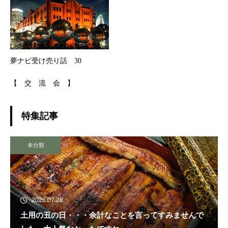
夢ナビ受け売り話 30
【 交 流 会 】
特集記事
未分類
2026.07.28
土用の丑の日・・・余計なことを言ってすみませんで