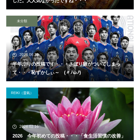
した。大人気なかったですね・・・
未分類
2026.06.26
半年ぶりの投稿です・・・さぼり癖がついてしまっ
て・・・恥ずかしぃ～ (〃ﾉωﾉ)
REIKI（靈氣）
2026.02.16
2026 今年初めての投稿・・・「食生活習慣の改善」