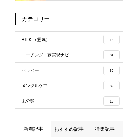
の人たち
カテゴリー
エイジングケアで最近気になっ
ているスキンケア製品・・・幹
REIKI（靈氣）
12
細胞コスメ vs エクソソーム
コスメ ①
コーチング・夢実現ナビ
64
エイジングケアで最近気になっ
セラピー
ているスキンケア製品・・・エ
69
クソソームコスメ
メンタルケア
82
エイジングケアで最近気になっ
未分類
13
ているスキンケア製品・・・幹
細胞コスメ ③
土用の丑の日・・・余計なこと
新着記事
おすすめ記事
特集記事
を言ってすみませんでした。大