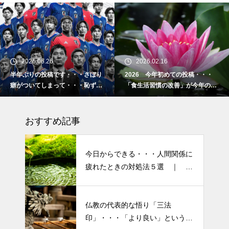
ているスキンケア製品・・・幹
細胞コスメ ③
土用の丑の日・・・余計なこと
を言ってすみませんでした。大
2026.06.26
2026.02.16
人気なかったですね・・・
半年ぶりの投稿です・・・さぼり
2026 今年初めての投稿・・・
癖がついてしまって・・・恥ずか
「食生活習慣の改善」が今年のテ
半年ぶりの投稿です・・・さぼ
しぃ～ (〃ﾉωﾉ)
ーマです。
り癖がついてしまって・・・恥
おすすめ記事
ずかしぃ～ (〃ﾉωﾉ)
2026 今年初めての投稿・・・
今日からできる・・・人間関係に
「食生活習慣の改善」が今年の
疲れたときの対処法５選 ｜ 心
テーマです。
がラクになる考え方
「山本由伸 完投｜2025年WS ド
仏教の代表的な悟り「三法
半年ぶりの投稿です・・・さぼ
ジャースVSブルージェイズで魅
印」・・・「より良い」という気
り癖がついてしまって・・・恥
せた “打者に悪夢” 」