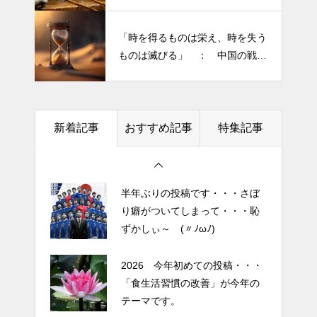
持ちを捨てると ”すごく楽に生
ずかしぃ～ (〃ﾉωﾉ)
きられる”・・・
大谷翔平選手 伝説の一
「時を得るものは栄え、時を失う
2026 今年初めての投稿・・・
夜・・・ドジャースをワールド
ものは滅びる」 ： 中国の戦国
「食生活習慣の改善」が今年の
シリーズへ導いた “二刀流” の奇
時代の思想家、列子の言葉
テーマです。
跡
今日からできる・・・人間関係
土用の丑の日・・・余計なこと
に疲れたときの対処法５選
新着記事
おすすめ記事
特集記事
を言ってすみませんでした。大
｜ 心がラクになる考え方
人気なかったですね・・・
エイジングケアで最近気になっ
半年ぶりの投稿です・・・さぼ
ているスキンケア製品・・・幹
り癖がついてしまって・・・恥
細胞コスメ vs エクソソーム
ずかしぃ～ (〃ﾉωﾉ)
コスメ②
エイジングケアで最近気になっ
2026 今年初めての投稿・・・
ているスキンケア製品・・・幹
「食生活習慣の改善」が今年の
細胞コスメ vs エクソソーム
テーマです。
コスメ ①