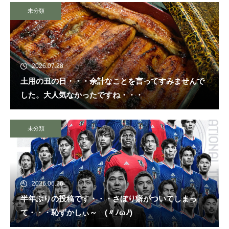
未分類
2026.07.28
土用の丑の日・・・余計なことを言ってすみませんで
した。大人気なかったですね・・・
未分類
2026.06.26
半年ぶりの投稿です・・・さぼり癖がついてしまっ
て・・・恥ずかしぃ～ (〃ﾉωﾉ)