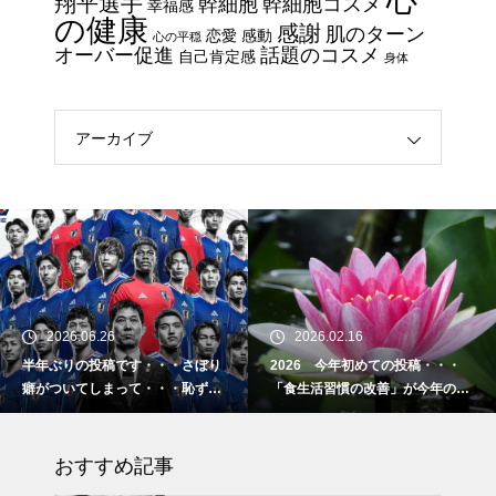
心
翔平選手
幹細胞
幹細胞コスメ
幸福感
細胞コスメ vs エクソソーム
の健康
感謝
肌のターン
恋愛
感動
心の平穏
コスメ ①
オーバー促進
話題のコスメ
自己肯定感
身体
エイジングケアで最近気になっ
ているスキンケア製品・・・エ
クソソームコスメ
アーカイブ
エイジングケアで最近気になっ
ているスキンケア製品・・・幹
細胞コスメ ③
土用の丑の日・・・余計なこと
を言ってすみませんでした。大
2026.06.26
2026.02.16
人気なかったですね・・・
半年ぶりの投稿です・・・さぼり
2026 今年初めての投稿・・・
癖がついてしまって・・・恥ずか
「食生活習慣の改善」が今年のテ
半年ぶりの投稿です・・・さぼ
しぃ～ (〃ﾉωﾉ)
ーマです。
り癖がついてしまって・・・恥
おすすめ記事
ずかしぃ～ (〃ﾉωﾉ)