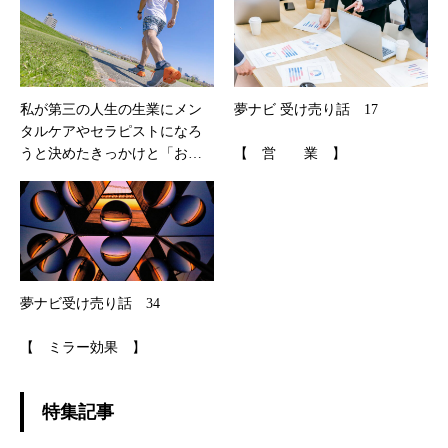
私が第三の人生の生業にメン
夢ナビ 受け売り話 17
タルケアやセラピストになろ
うと決めたきっかけと「お
【 営 業 】
経」との出会い
夢ナビ受け売り話 34
【 ミラー効果 】
特集記事