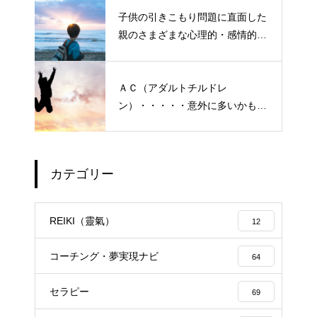
子供の引きこもり問題に直面した
親のさまざまな心理的・感情的な
悩み、実情と対策
ＡＣ（アダルトチルドレ
ン）・・・・・意外に多いかも？
「普通にしている」普段いる隣
の人たち
カテゴリー
エイジングケアで最近気になっ
ているスキンケア製品・・・幹
REIKI（靈氣）
12
細胞コスメ vs エクソソーム
コスメ ①
コーチング・夢実現ナビ
64
エイジングケアで最近気になっ
セラピー
ているスキンケア製品・・・エ
69
クソソームコスメ