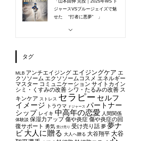
「山本由伸 完投｜2025年WS ド
ジャースVSブルージェイズで魅
せた “打者に悪夢” 」
大谷翔平選手 伝説の一
夜・・・ドジャースをワールド
シリーズへ導いた “二刀流” の奇
タグ
跡
今日からできる・・・人間関係
エイジングケア
アンチエイジング
エ
に疲れたときの対処法５選
MLB
クソソーム
エクソソームコスメ
エネルギー
｜ 心がラクになる考え方
マスター
コミュニケーション
サイトカイン
シミ・くすみの改善
シワ・たるみの改善
ス
セラピー
セルフ
エイジングケアで最近気になっ
キンケア
ストレス
イメージ
パートナー
ているスキンケア製品・・・幹
トラウマ
ドジャース
中高年の恋愛
シップ
細胞コスメ vs エクソソーム
レイキ
人間関係
保湿力アップ
傷や炎症
傷や炎症の回
体験談
コスメ②
夢ナ
復サポート
受け売り話
勇気
夢
受け売り
エイジングケアで最近気になっ
大人に贈る
ビ
大谷
大谷翔平
大人へ贈る
ているスキンケア製品・・・幹