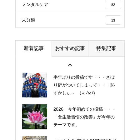
メンタルケア
82
エイジングケアで最近気になっ
未分類
13
ているスキンケア製品・・・幹
細胞コスメ ③
土用の丑の日・・・余計なこと
新着記事
おすすめ記事
特集記事
を言ってすみませんでした。大
人気なかったですね・・・
半年ぶりの投稿です・・・さぼ
り癖がついてしまって・・・恥
ずかしぃ～ (〃ﾉωﾉ)
2026 今年初めての投稿・・・
「食生活習慣の改善」が今年の
テーマです。