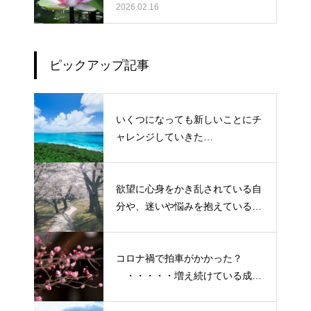
ーマです。
2026.02.16
ピックアップ記事
いくつになっても新しいことにチ
ャレンジしていきた
い！・・・・・ただ今、「老化」
という「成長期中」です！
欲望に心身をかき乱されている自
分や、迷いや悩みを抱えているネ
ガティブな自身も素直に受け入れ
よう！
コロナ禍で拍車がかかった？
・・・・・増え続けている成人
の引きこもり