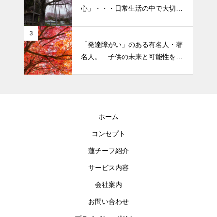
心」・・・日常生活の中で大切
テーマです。
にしたい５つの心の持ち方
3
「発達障がい」のある有名人・著
名人。 子供の未来と可能性を秘
めた立派な個性「発達障がい」
ホーム
コンセプト
蓮チーフ紹介
サービス内容
会社案内
お問い合わせ