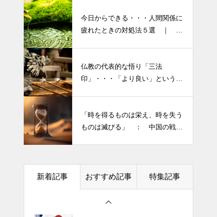
2026 今年初めての投稿・・・
今日からできる・・・人間関係に
「食生活習慣の改善」が今年の
疲れたときの対処法５選 ｜ 心
テーマです。
がラクになる考え方
「山本由伸 完投｜2025年WS ド
仏教の代表的な悟り「三法
半年ぶりの投稿です・・・さぼ
ジャースVSブルージェイズで魅
印」・・・「より良い」という気
り癖がついてしまって・・・恥
せた “打者に悪夢” 」
持ちを捨てると ”すごく楽に生
ずかしぃ～ (〃ﾉωﾉ)
きられる”・・・
大谷翔平選手 伝説の一
「時を得るものは栄え、時を失う
2026 今年初めての投稿・・・
夜・・・ドジャースをワールド
ものは滅びる」 ： 中国の戦国
「食生活習慣の改善」が今年の
シリーズへ導いた “二刀流” の奇
時代の思想家、列子の言葉
テーマです。
跡
今日からできる・・・人間関係
土用の丑の日・・・余計なこと
に疲れたときの対処法５選
新着記事
おすすめ記事
特集記事
を言ってすみませんでした。大
｜ 心がラクになる考え方
人気なかったですね・・・
エイジングケアで最近気になっ