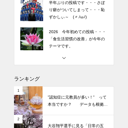
半年ぶりの投稿です・・・さぼ
ているスキンケア製品・・・幹
り癖がついてしまって・・・恥
細胞コスメ vs エクソソーム
ずかしぃ～ (〃ﾉωﾉ)
コスメ②
エイジングケアで最近気になっ
2026 今年初めての投稿・・・
ているスキンケア製品・・・幹
「食生活習慣の改善」が今年の
細胞コスメ vs エクソソーム
テーマです。
コスメ ①
エイジングケアで最近気になっ
土用の丑の日・・・余計なこと
ているスキンケア製品・・・エ
を言ってすみませんでした。大
クソソームコスメ
人気なかったですね・・・
ランキング
エイジングケアで最近気になっ
半年ぶりの投稿です・・・さぼ
ているスキンケア製品・・・幹
1
り癖がついてしまって・・・恥
”認知症に元教員が多い！” って
細胞コスメ ③
ずかしぃ～ (〃ﾉωﾉ)
本当ですか？ データも根拠も
なさそうですが・・・
2026 今年初めての投稿・・・
2
大谷翔平選手に見る「日常の五
「食生活習慣の改善」が今年の