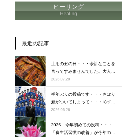
ヒーリング
Healing
最近の記事
土用の丑の日・・・余計なことを
言ってすみませんでした。大人気
なかったですね・・・
2026.07.28
半年ぶりの投稿です・・・さぼり
癖がついてしまって・・・恥ずか
しぃ～ (〃ﾉωﾉ)
2026.06.26
2026 今年初めての投稿・・・
「食生活習慣の改善」が今年のテ