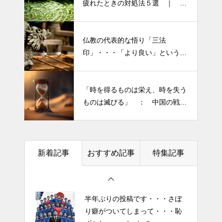
疲れたときの対処法５選 ｜ 心
テーマです。
がラクになる考え方
「山本由伸 完投｜2025年WS ド
仏教の代表的な悟り「三法
半年ぶりの投稿です・・・さぼ
ジャースVSブルージェイズで魅
印」・・・「より良い」という気
り癖がついてしまって・・・恥
せた “打者に悪夢” 」
持ちを捨てると ”すごく楽に生
ずかしぃ～ (〃ﾉωﾉ)
きられる”・・・
大谷翔平選手 伝説の一
「時を得るものは栄え、時を失う
2026 今年初めての投稿・・・
夜・・・ドジャースをワールド
ものは滅びる」 ： 中国の戦国
「食生活習慣の改善」が今年の
シリーズへ導いた “二刀流” の奇
時代の思想家、列子の言葉
テーマです。
跡
今日からできる・・・人間関係
土用の丑の日・・・余計なこと
に疲れたときの対処法５選
新着記事
おすすめ記事
特集記事
を言ってすみませんでした。大
｜ 心がラクになる考え方
人気なかったですね・・・
エイジングケアで最近気になっ
半年ぶりの投稿です・・・さぼ
ているスキンケア製品・・・幹
り癖がついてしまって・・・恥
細胞コスメ vs エクソソーム