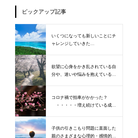
ピックアップ記事
いくつになっても新しいことにチ
ャレンジしていきた
い！・・・・・ただ今、「老化」
という「成長期中」です！
欲望に心身をかき乱されている自
分や、迷いや悩みを抱えているネ
ガティブな自身も素直に受け入れ
よう！
コロナ禍で拍車がかかった？
・・・・・増え続けている成人
の引きこもり
子供の引きこもり問題に直面した
親のさまざまな心理的・感情的な