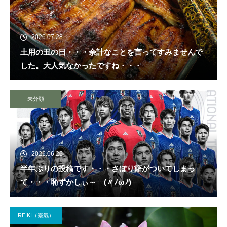
2026.07.28
土用の丑の日・・・余計なことを言ってすみませんで
した。大人気なかったですね・・・
未分類
2026.06.26
半年ぶりの投稿です・・・さぼり癖がついてしまっ
て・・・恥ずかしぃ～ (〃ﾉωﾉ)
REIKI（靈氣）