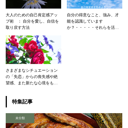
大人のための自己肯定感アッ
自分の得意なこと、強み、才
プ術 ： 自分を愛し、自信を
能を認識しています
取り戻す方法
か？・・・・・それらを活か
す方法を見つけましょう。
さまざまなシチュエーション
の「失恋」からの喪失感や絶
望感、また新たな心境をもた
らすアイディア
特集記事
未分類