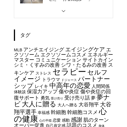
大谷翔平選手 伝説の一
夜・・・ドジャースをワールド
シリーズへ導いた “二刀流” の奇
タグ
跡
今日からできる・・・人間関係
エイジングケア
アンチエイジング
エ
に疲れたときの対処法５選
MLB
クソソーム
エクソソームコスメ
エネルギー
｜ 心がラクになる考え方
マスター
コミュニケーション
サイトカイン
シミ・くすみの改善
シワ・たるみの改善
ス
セラピー
セルフ
エイジングケアで最近気になっ
キンケア
ストレス
イメージ
パートナー
ているスキンケア製品・・・幹
トラウマ
ドジャース
中高年の恋愛
シップ
細胞コスメ vs エクソソーム
レイキ
人間関係
保湿力アップ
傷や炎症
傷や炎症の回
体験談
コスメ②
夢ナ
復サポート
受け売り話
勇気
夢
受け売り
エイジングケアで最近気になっ
大人に贈る
ビ
大谷
大谷翔平
大人へ贈る
ているスキンケア製品・・・幹
心
翔平選手
幹細胞
幹細胞コスメ
幸福感
細胞コスメ vs エクソソーム
の健康
感謝
肌のターン
恋愛
感動
心の平穏
コスメ ①
オーバー促進
話題のコスメ
自己肯定感
身体