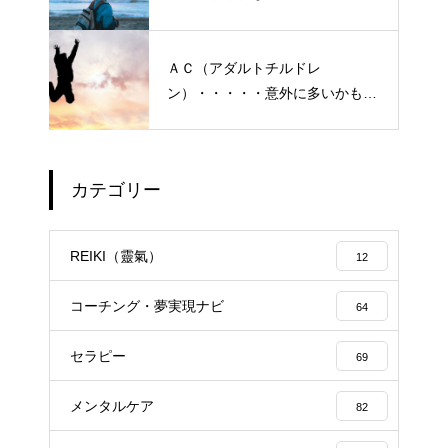
悩み、実情と対策
ＡＣ（アダルトチルドレ
ン）・・・・・意外に多いかも？
「普通にしている」普段いる隣
の人たち
カテゴリー
エイジングケアで最近気になっ
ているスキンケア製品・・・幹
REIKI（靈氣）
12
細胞コスメ vs エクソソーム
コスメ ①
コーチング・夢実現ナビ
64
エイジングケアで最近気になっ
セラピー
ているスキンケア製品・・・エ
69
クソソームコスメ
メンタルケア
82
エイジングケアで最近気になっ