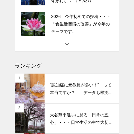
ずかしぃ～ (〃ﾉωﾉ)
コスメ②
エイジングケアで最近気になっ
2026 今年初めての投稿・・・
ているスキンケア製品・・・幹
「食生活習慣の改善」が今年の
細胞コスメ vs エクソソーム
テーマです。
コスメ ①
エイジングケアで最近気になっ
土用の丑の日・・・余計なこと
ているスキンケア製品・・・エ
を言ってすみませんでした。大
クソソームコスメ
人気なかったですね・・・
ランキング
エイジングケアで最近気になっ
半年ぶりの投稿です・・・さぼ
ているスキンケア製品・・・幹
1
り癖がついてしまって・・・恥
”認知症に元教員が多い！” って
細胞コスメ ③
ずかしぃ～ (〃ﾉωﾉ)
本当ですか？ データも根拠も
なさそうですが・・・
2026 今年初めての投稿・・・
2
大谷翔平選手に見る「日常の五
「食生活習慣の改善」が今年の
心」・・・日常生活の中で大切
テーマです。
にしたい５つの心の持ち方