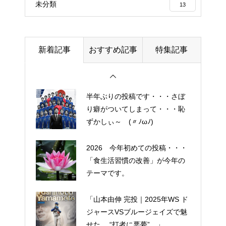
未分類
13
ているスキンケア製品・・・幹
細胞コスメ ③
土用の丑の日・・・余計なこと
新着記事
おすすめ記事
特集記事
を言ってすみませんでした。大
人気なかったですね・・・
半年ぶりの投稿です・・・さぼ
り癖がついてしまって・・・恥
ずかしぃ～ (〃ﾉωﾉ)
2026 今年初めての投稿・・・
「食生活習慣の改善」が今年の
テーマです。
「山本由伸 完投｜2025年WS ド
ジャースVSブルージェイズで魅
せた “打者に悪夢” 」