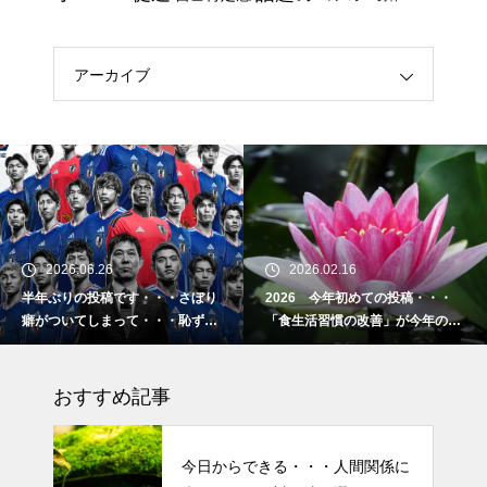
エイジングケアで最近気になっ
ているスキンケア製品・・・エ
クソソームコスメ
アーカイブ
エイジングケアで最近気になっ
ているスキンケア製品・・・幹
細胞コスメ ③
土用の丑の日・・・余計なこと
を言ってすみませんでした。大
2026.06.26
2026.02.16
人気なかったですね・・・
半年ぶりの投稿です・・・さぼり
2026 今年初めての投稿・・・
癖がついてしまって・・・恥ずか
「食生活習慣の改善」が今年のテ
半年ぶりの投稿です・・・さぼ
しぃ～ (〃ﾉωﾉ)
ーマです。
り癖がついてしまって・・・恥
おすすめ記事
ずかしぃ～ (〃ﾉωﾉ)
2026 今年初めての投稿・・・
今日からできる・・・人間関係に
「食生活習慣の改善」が今年の