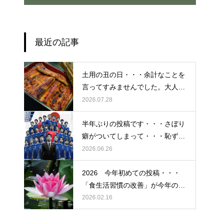
最近の記事
土用の丑の日・・・余計なことを
言ってすみませんでした。大人気
なかったですね・・・
2026.07.28
半年ぶりの投稿です・・・さぼり
癖がついてしまって・・・恥ずか
しぃ～ (〃ﾉωﾉ)
2026.06.26
2026 今年初めての投稿・・・
「食生活習慣の改善」が今年のテ
ーマです。
2026.02.16