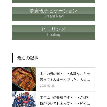
夢実現ナビゲーション
Dream Navi
ヒーリング
Healing
最近の記事
土用の丑の日・・・余計なことを
言ってすみませんでした。大人気
なかったですね・・・
2026.07.28
半年ぶりの投稿です・・・さぼり
癖がついてしまって・・・恥ずか