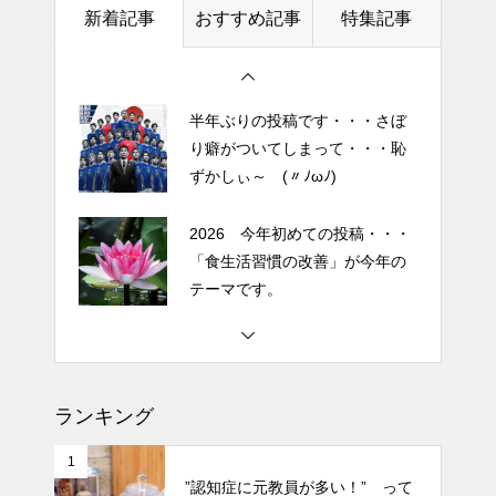
土用の丑の日・・・余計なこと
に疲れたときの対処法５選
新着記事
おすすめ記事
特集記事
を言ってすみませんでした。大
｜ 心がラクになる考え方
人気なかったですね・・・
エイジングケアで最近気になっ
半年ぶりの投稿です・・・さぼ
ているスキンケア製品・・・幹
り癖がついてしまって・・・恥
細胞コスメ vs エクソソーム
ずかしぃ～ (〃ﾉωﾉ)
コスメ②
エイジングケアで最近気になっ
2026 今年初めての投稿・・・
ているスキンケア製品・・・幹
「食生活習慣の改善」が今年の
細胞コスメ vs エクソソーム
テーマです。
コスメ ①
エイジングケアで最近気になっ
土用の丑の日・・・余計なこと
ているスキンケア製品・・・エ
を言ってすみませんでした。大
クソソームコスメ
人気なかったですね・・・
ランキング
エイジングケアで最近気になっ
半年ぶりの投稿です・・・さぼ
ているスキンケア製品・・・幹
1
り癖がついてしまって・・・恥
”認知症に元教員が多い！” って
細胞コスメ ③