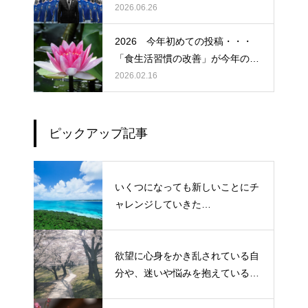
しぃ～ (〃ﾉωﾉ)
2026.06.26
2026 今年初めての投稿・・・
「食生活習慣の改善」が今年のテ
ーマです。
2026.02.16
ピックアップ記事
いくつになっても新しいことにチ
ャレンジしていきた
い！・・・・・ただ今、「老化」
という「成長期中」です！
欲望に心身をかき乱されている自
分や、迷いや悩みを抱えているネ
ガティブな自身も素直に受け入れ
よう！