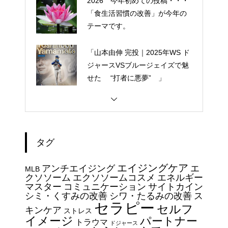
2026 今年初めての投稿・・・
「食生活習慣の改善」が今年の
テーマです。
「山本由伸 完投｜2025年WS ド
ジャースVSブルージェイズで魅
せた “打者に悪夢” 」
大谷翔平選手 伝説の一
夜・・・ドジャースをワールド
シリーズへ導いた “二刀流” の奇
タグ
跡
今日からできる・・・人間関係
エイジングケア
アンチエイジング
エ
に疲れたときの対処法５選
MLB
クソソーム
エクソソームコスメ
エネルギー
｜ 心がラクになる考え方
マスター
コミュニケーション
サイトカイン
シミ・くすみの改善
シワ・たるみの改善
ス
セラピー
セルフ
エイジングケアで最近気になっ
キンケア
ストレス
イメージ
パートナー
ているスキンケア製品・・・幹
トラウマ
ドジャース