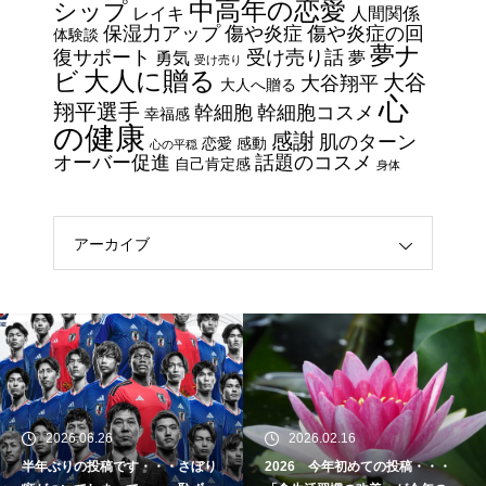
中高年の恋愛
シップ
細胞コスメ vs エクソソーム
レイキ
人間関係
保湿力アップ
傷や炎症
傷や炎症の回
体験談
コスメ②
夢ナ
復サポート
受け売り話
勇気
夢
受け売り
エイジングケアで最近気になっ
大人に贈る
ビ
大谷
大谷翔平
大人へ贈る
ているスキンケア製品・・・幹
心
翔平選手
幹細胞
幹細胞コスメ
幸福感
細胞コスメ vs エクソソーム
の健康
感謝
肌のターン
恋愛
感動
心の平穏
コスメ ①
オーバー促進
話題のコスメ
自己肯定感
身体
エイジングケアで最近気になっ
ているスキンケア製品・・・エ
クソソームコスメ
アーカイブ
エイジングケアで最近気になっ
ているスキンケア製品・・・幹
細胞コスメ ③
土用の丑の日・・・余計なこと
を言ってすみませんでした。大
2026.06.26
2026.02.16
人気なかったですね・・・
半年ぶりの投稿です・・・さぼり
2026 今年初めての投稿・・・