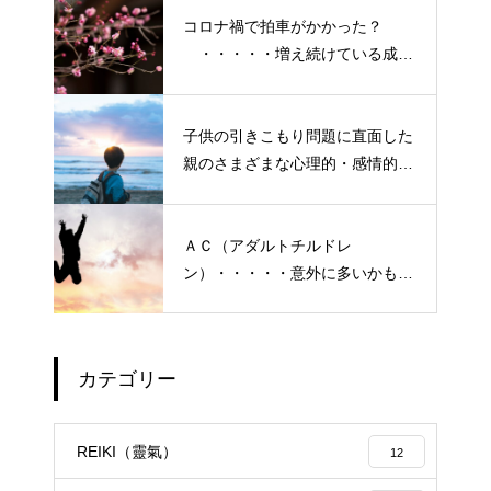
コロナ禍で拍車がかかった？
・・・・・増え続けている成人
の引きこもり
子供の引きこもり問題に直面した
親のさまざまな心理的・感情的な
悩み、実情と対策
ＡＣ（アダルトチルドレ
ン）・・・・・意外に多いかも？
「普通にしている」普段いる隣
の人たち
カテゴリー
エイジングケアで最近気になっ
ているスキンケア製品・・・幹
REIKI（靈氣）
12
細胞コスメ vs エクソソーム