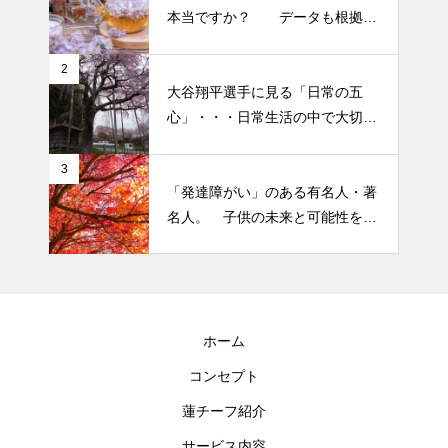
ずかしぃ～ (〃ﾉωﾉ)
本当ですか？ データも根拠も
なさそうですが・・・
2026 今年初めての投稿・・・
2
大谷翔平選手に見る「日常の五
「食生活習慣の改善」が今年の
心」・・・日常生活の中で大切
テーマです。
にしたい５つの心の持ち方
3
「発達障がい」のある有名人・著
名人。 子供の未来と可能性を秘
めた立派な個性「発達障がい」
ホーム
コンセプト
蓮チーフ紹介
サービス内容