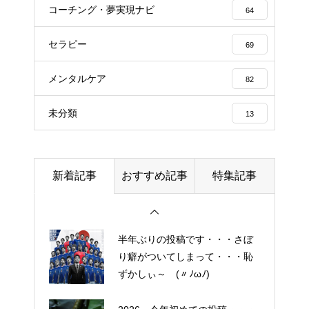
コスメ ①
コーチング・夢実現ナビ
64
エイジングケアで最近気になっ
セラピー
ているスキンケア製品・・・エ
69
クソソームコスメ
メンタルケア
82
エイジングケアで最近気になっ
未分類
13
ているスキンケア製品・・・幹
細胞コスメ ③
土用の丑の日・・・余計なこと
新着記事
おすすめ記事
特集記事
を言ってすみませんでした。大
人気なかったですね・・・
半年ぶりの投稿です・・・さぼ
り癖がついてしまって・・・恥
ずかしぃ～ (〃ﾉωﾉ)