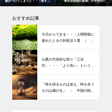
癖がついてしまって・・・恥ずか
「食生活習慣の改善」が今年のテ
半年ぶりの投稿です・・・さぼ
しぃ～ (〃ﾉωﾉ)
ーマです。
り癖がついてしまって・・・恥
おすすめ記事
ずかしぃ～ (〃ﾉωﾉ)
2026 今年初めての投稿・・・
今日からできる・・・人間関係に
「食生活習慣の改善」が今年の
疲れたときの対処法５選 ｜ 心
テーマです。
がラクになる考え方
「山本由伸 完投｜2025年WS ド
仏教の代表的な悟り「三法
半年ぶりの投稿です・・・さぼ
ジャースVSブルージェイズで魅
印」・・・「より良い」という気
り癖がついてしまって・・・恥
せた “打者に悪夢” 」
持ちを捨てると ”すごく楽に生
ずかしぃ～ (〃ﾉωﾉ)
きられる”・・・
大谷翔平選手 伝説の一
「時を得るものは栄え、時を失う
2026 今年初めての投稿・・・
夜・・・ドジャースをワールド
ものは滅びる」 ： 中国の戦国
「食生活習慣の改善」が今年の
シリーズへ導いた “二刀流” の奇
時代の思想家、列子の言葉
テーマです。
跡
今日からできる・・・人間関係