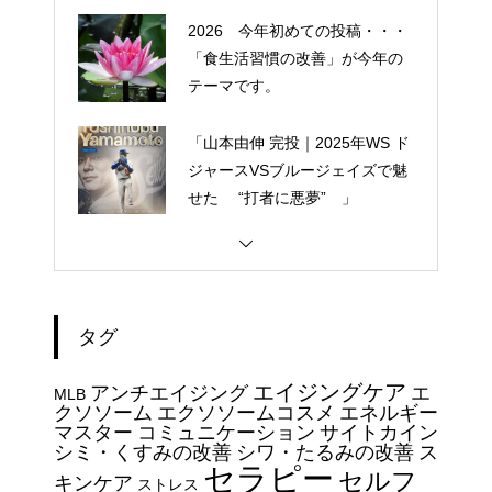
2026 今年初めての投稿・・・
「食生活習慣の改善」が今年の
テーマです。
「山本由伸 完投｜2025年WS ド
ジャースVSブルージェイズで魅
せた “打者に悪夢” 」
大谷翔平選手 伝説の一
夜・・・ドジャースをワールド
シリーズへ導いた “二刀流” の奇
タグ
跡
今日からできる・・・人間関係
エイジングケア
アンチエイジング
エ
に疲れたときの対処法５選
MLB
クソソーム
エクソソームコスメ
エネルギー
｜ 心がラクになる考え方
マスター
コミュニケーション
サイトカイン
シミ・くすみの改善
シワ・たるみの改善
ス
セラピー
セルフ
エイジングケアで最近気になっ
キンケア
ストレス