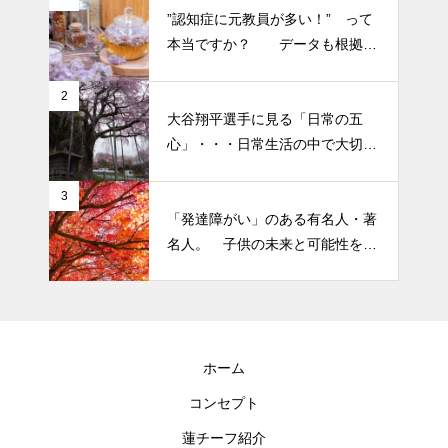
り癖がついてしまって・・・恥
”認知症に元教員が多い！” って
細胞コスメ ③
ずかしぃ～ (〃ﾉωﾉ)
本当ですか？ データも根拠も
なさそうですが・・・
2026 今年初めての投稿・・・
2
大谷翔平選手に見る「日常の五
「食生活習慣の改善」が今年の
心」・・・日常生活の中で大切
テーマです。
にしたい５つの心の持ち方
3
「発達障がい」のある有名人・著
名人。 子供の未来と可能性を秘
めた立派な個性「発達障がい」
ホーム
コンセプト
蓮チーフ紹介