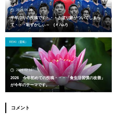
2026.06.26
半年ぶりの投稿です・・・さぼり癖がついてしまっ
て・・・恥ずかしぃ～ (〃ﾉωﾉ)
REIKI（靈氣）
2026.02.16
2026 今年初めての投稿・・・「食生活習慣の改善」
が今年のテーマです。
コメント