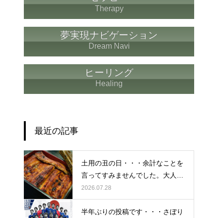
Therapy
夢実現ナビゲーション
Dream Navi
ヒーリング
Healing
最近の記事
土用の丑の日・・・余計なことを
言ってすみませんでした。大人気
なかったですね・・・
2026.07.28
半年ぶりの投稿です・・・さぼり