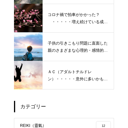
ガティブな自身も素直に受け入れ
よう！
コロナ禍で拍車がかかった？
・・・・・増え続けている成人
の引きこもり
子供の引きこもり問題に直面した
親のさまざまな心理的・感情的な
悩み、実情と対策
ＡＣ（アダルトチルドレ
ン）・・・・・意外に多いかも？
「普通にしている」普段いる隣
の人たち
カテゴリー
エイジングケアで最近気になっ
ているスキンケア製品・・・幹
REIKI（靈氣）
12