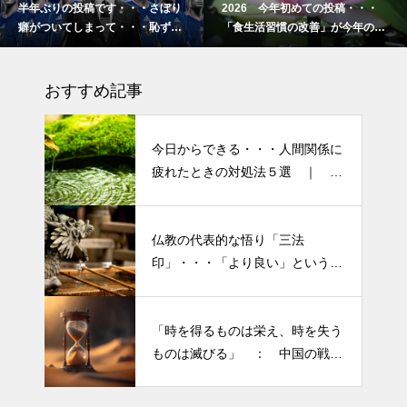
半年ぶりの投稿です・・・さぼり
2026 今年初めての投稿・・・
癖がついてしまって・・・恥ずか
「食生活習慣の改善」が今年のテ
半年ぶりの投稿です・・・さぼ
しぃ～ (〃ﾉωﾉ)
ーマです。
り癖がついてしまって・・・恥
おすすめ記事
ずかしぃ～ (〃ﾉωﾉ)
2026 今年初めての投稿・・・
今日からできる・・・人間関係に
「食生活習慣の改善」が今年の
疲れたときの対処法５選 ｜ 心
テーマです。
がラクになる考え方
「山本由伸 完投｜2025年WS ド
仏教の代表的な悟り「三法
半年ぶりの投稿です・・・さぼ
ジャースVSブルージェイズで魅
印」・・・「より良い」という気
り癖がついてしまって・・・恥
せた “打者に悪夢” 」
持ちを捨てると ”すごく楽に生
ずかしぃ～ (〃ﾉωﾉ)
きられる”・・・
大谷翔平選手 伝説の一
「時を得るものは栄え、時を失う
2026 今年初めての投稿・・・
夜・・・ドジャースをワールド
ものは滅びる」 ： 中国の戦国
「食生活習慣の改善」が今年の
シリーズへ導いた “二刀流” の奇
時代の思想家、列子の言葉
テーマです。
跡