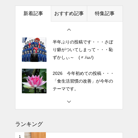
今日からできる・・・人間関係
土用の丑の日・・・余計なこと
に疲れたときの対処法５選
新着記事
おすすめ記事
特集記事
を言ってすみませんでした。大
｜ 心がラクになる考え方
人気なかったですね・・・
エイジングケアで最近気になっ
半年ぶりの投稿です・・・さぼ
ているスキンケア製品・・・幹
り癖がついてしまって・・・恥
細胞コスメ vs エクソソーム
ずかしぃ～ (〃ﾉωﾉ)
コスメ②
エイジングケアで最近気になっ
2026 今年初めての投稿・・・
ているスキンケア製品・・・幹
「食生活習慣の改善」が今年の
細胞コスメ vs エクソソーム
テーマです。
コスメ ①
エイジングケアで最近気になっ
土用の丑の日・・・余計なこと
ているスキンケア製品・・・エ
を言ってすみませんでした。大
クソソームコスメ
人気なかったですね・・・
ランキング
エイジングケアで最近気になっ
半年ぶりの投稿です・・・さぼ
ているスキンケア製品・・・幹
1