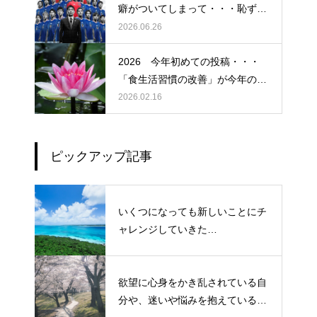
癖がついてしまって・・・恥ずか
しぃ～ (〃ﾉωﾉ)
2026.06.26
2026 今年初めての投稿・・・
「食生活習慣の改善」が今年のテ
ーマです。
2026.02.16
ピックアップ記事
いくつになっても新しいことにチ
ャレンジしていきた
い！・・・・・ただ今、「老化」
という「成長期中」です！
欲望に心身をかき乱されている自
分や、迷いや悩みを抱えているネ