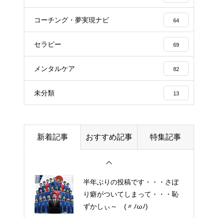
細胞コスメ vs エクソソーム
コスメ ①
コーチング・夢実現ナビ
64
エイジングケアで最近気になっ
セラピー
ているスキンケア製品・・・エ
69
クソソームコスメ
メンタルケア
82
エイジングケアで最近気になっ
未分類
13
ているスキンケア製品・・・幹
細胞コスメ ③
土用の丑の日・・・余計なこと
新着記事
おすすめ記事
特集記事
を言ってすみませんでした。大
人気なかったですね・・・
半年ぶりの投稿です・・・さぼ
り癖がついてしまって・・・恥
ずかしぃ～ (〃ﾉωﾉ)