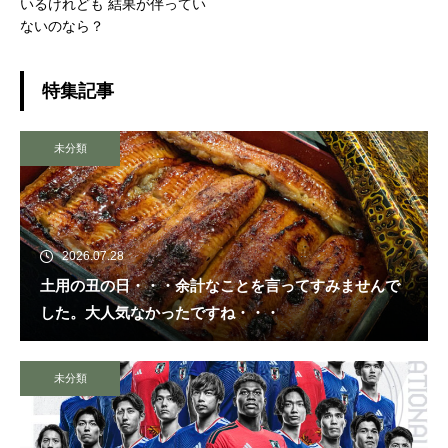
いるけれども 結果が伴ってい
ないのなら？
特集記事
未分類
2026.07.28
土用の丑の日・・・余計なことを言ってすみませんで
した。大人気なかったですね・・・
未分類