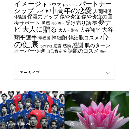
イメージ
パートナー
ているスキンケア製品・・・幹
トラウマ
ドジャース
中高年の恋愛
シップ
細胞コスメ vs エクソソーム
レイキ
人間関係
保湿力アップ
傷や炎症
傷や炎症の回
体験談
コスメ②
夢ナ
復サポート
受け売り話
勇気
夢
受け売り
エイジングケアで最近気になっ
大人に贈る
ビ
大谷
大谷翔平
大人へ贈る
ているスキンケア製品・・・幹
心
翔平選手
幹細胞
幹細胞コスメ
幸福感
細胞コスメ vs エクソソーム
の健康
感謝
肌のターン
恋愛
感動
心の平穏
コスメ ①
オーバー促進
話題のコスメ
自己肯定感
身体
エイジングケアで最近気になっ
ているスキンケア製品・・・エ
クソソームコスメ
アーカイブ
エイジングケアで最近気になっ
ているスキンケア製品・・・幹
細胞コスメ ③
土用の丑の日・・・余計なこと
を言ってすみませんでした。大
2026.06.26
2026.02.16
人気なかったですね・・・