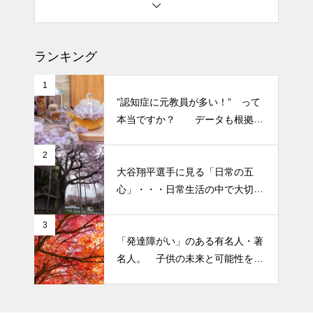
土用の丑の日・・・余計なこと
を言ってすみませんでした。大
ランキング
人気なかったですね・・・
1
半年ぶりの投稿です・・・さぼ
”認知症に元教員が多い！” って
り癖がついてしまって・・・恥
本当ですか？ データも根拠も
ずかしぃ～ (〃ﾉωﾉ)
なさそうですが・・・
2
2026 今年初めての投稿・・・
大谷翔平選手に見る「日常の五
「食生活習慣の改善」が今年の
心」・・・日常生活の中で大切
テーマです。
にしたい５つの心の持ち方
3
「発達障がい」のある有名人・著
名人。 子供の未来と可能性を秘
めた立派な個性「発達障がい」