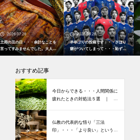
2026.06.26
2026.02.16
とを
半年ぶりの投稿です・・・さぼり
2026 今年初めての投稿・・
人気
癖がついてしまって・・・恥ずか
「食生活習慣の改善」が今年
しぃ～ (〃ﾉωﾉ)
ーマです。
おすすめ記事
今日からできる・・・人間関係に
疲れたときの対処法５選 ｜ 心
がラクになる考え方
仏教の代表的な悟り「三法
印」・・・「より良い」という気
半年ぶりの投稿です・・・さぼ
持ちを捨てると ”すごく楽に生