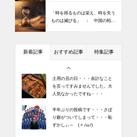
り癖がついてしまって・・・恥
きられる”・・・
ずかしぃ～ (〃ﾉωﾉ)
「時を得るものは栄え、時を失う
ものは滅びる」 ： 中国の戦国
2026 今年初めての投稿・・・
時代の思想家、列子の言葉
「食生活習慣の改善」が今年の
テーマです。
新着記事
おすすめ記事
特集記事
土用の丑の日・・・余計なこと
を言ってすみませんでした。大
人気なかったですね・・・
半年ぶりの投稿です・・・さぼ
り癖がついてしまって・・・恥
ずかしぃ～ (〃ﾉωﾉ)
2026 今年初めての投稿・・・
「食生活習慣の改善」が今年の
テーマです。