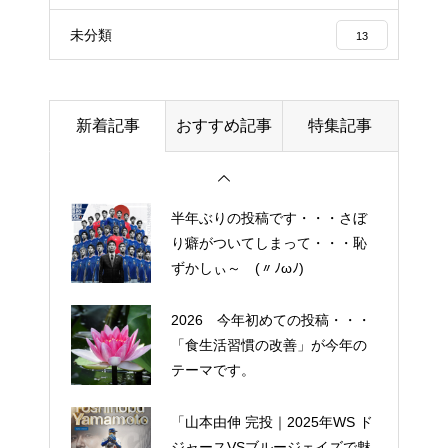
エイジングケアで最近気になっ
未分類
13
ているスキンケア製品・・・幹
細胞コスメ ③
土用の丑の日・・・余計なこと
新着記事
おすすめ記事
特集記事
を言ってすみませんでした。大
人気なかったですね・・・
半年ぶりの投稿です・・・さぼ
り癖がついてしまって・・・恥
ずかしぃ～ (〃ﾉωﾉ)
2026 今年初めての投稿・・・
「食生活習慣の改善」が今年の
テーマです。
「山本由伸 完投｜2025年WS ド
ジャースVSブルージェイズで魅