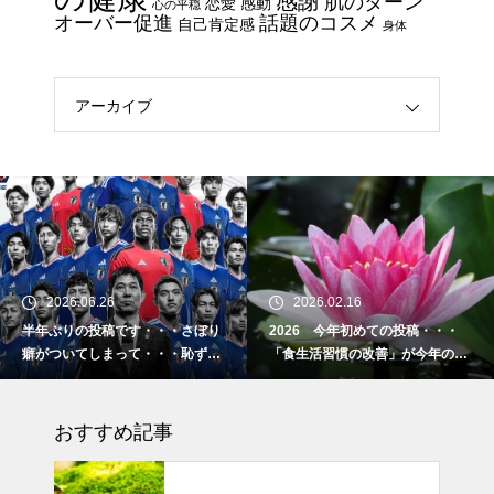
感謝
肌のターン
恋愛
感動
心の平穏
コスメ ①
オーバー促進
話題のコスメ
自己肯定感
身体
エイジングケアで最近気になっ
ているスキンケア製品・・・エ
クソソームコスメ
アーカイブ
エイジングケアで最近気になっ
ているスキンケア製品・・・幹
細胞コスメ ③
土用の丑の日・・・余計なこと
を言ってすみませんでした。大
2026.06.26
2026.02.16
人気なかったですね・・・
半年ぶりの投稿です・・・さぼり
2026 今年初めての投稿・・・
癖がついてしまって・・・恥ずか
「食生活習慣の改善」が今年のテ
半年ぶりの投稿です・・・さぼ
しぃ～ (〃ﾉωﾉ)
ーマです。
り癖がついてしまって・・・恥
おすすめ記事
ずかしぃ～ (〃ﾉωﾉ)
2026 今年初めての投稿・・・