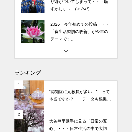
り癖がついてしまって・・・恥
細胞コスメ vs エクソソーム
ずかしぃ～ (〃ﾉωﾉ)
コスメ②
エイジングケアで最近気になっ
2026 今年初めての投稿・・・
ているスキンケア製品・・・幹
「食生活習慣の改善」が今年の
細胞コスメ vs エクソソーム
テーマです。
コスメ ①
エイジングケアで最近気になっ
土用の丑の日・・・余計なこと
ているスキンケア製品・・・エ
を言ってすみませんでした。大
クソソームコスメ
人気なかったですね・・・
ランキング
エイジングケアで最近気になっ
半年ぶりの投稿です・・・さぼ
ているスキンケア製品・・・幹
1
り癖がついてしまって・・・恥
”認知症に元教員が多い！” って
細胞コスメ ③
ずかしぃ～ (〃ﾉωﾉ)
本当ですか？ データも根拠も
なさそうですが・・・
2026 今年初めての投稿・・・
2
大谷翔平選手に見る「日常の五
「食生活習慣の改善」が今年の
心」・・・日常生活の中で大切
テーマです。