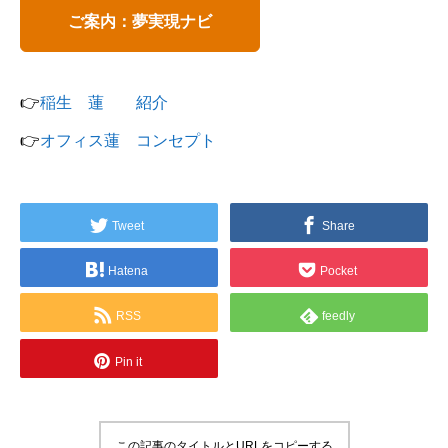
ご案内：夢実現ナビ
👉
稲生 蓮 紹介
👉
オフィス蓮 コンセプト
Tweet
Share
Hatena
Pocket
RSS
feedly
Pin it
この記事のタイトルとURLをコピーする