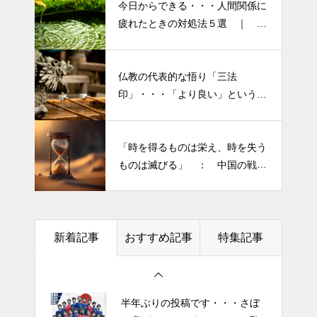
今日からできる・・・人間関係に
「食生活習慣の改善」が今年の
疲れたときの対処法５選 ｜ 心
テーマです。
がラクになる考え方
「山本由伸 完投｜2025年WS ド
仏教の代表的な悟り「三法
半年ぶりの投稿です・・・さぼ
ジャースVSブルージェイズで魅
印」・・・「より良い」という気
り癖がついてしまって・・・恥
せた “打者に悪夢” 」
持ちを捨てると ”すごく楽に生
ずかしぃ～ (〃ﾉωﾉ)
きられる”・・・
大谷翔平選手 伝説の一
「時を得るものは栄え、時を失う
2026 今年初めての投稿・・・
夜・・・ドジャースをワールド
ものは滅びる」 ： 中国の戦国
「食生活習慣の改善」が今年の
シリーズへ導いた “二刀流” の奇
時代の思想家、列子の言葉
テーマです。
跡
今日からできる・・・人間関係
土用の丑の日・・・余計なこと
に疲れたときの対処法５選
新着記事
おすすめ記事
特集記事
を言ってすみませんでした。大
｜ 心がラクになる考え方
人気なかったですね・・・
エイジングケアで最近気になっ
半年ぶりの投稿です・・・さぼ
ているスキンケア製品・・・幹