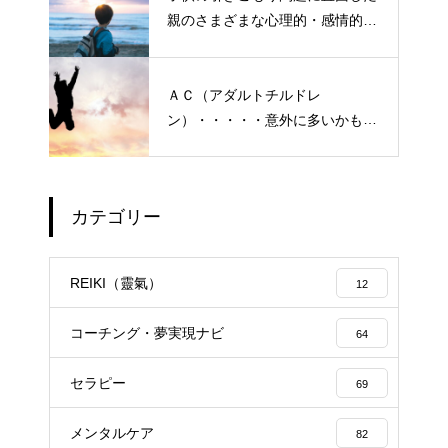
親のさまざまな心理的・感情的な
悩み、実情と対策
ＡＣ（アダルトチルドレ
ン）・・・・・意外に多いかも？
「普通にしている」普段いる隣
の人たち
カテゴリー
エイジングケアで最近気になっ
ているスキンケア製品・・・幹
REIKI（靈氣）
12
細胞コスメ vs エクソソーム
コスメ ①
コーチング・夢実現ナビ
64
エイジングケアで最近気になっ
セラピー
ているスキンケア製品・・・エ
69
クソソームコスメ
メンタルケア
82