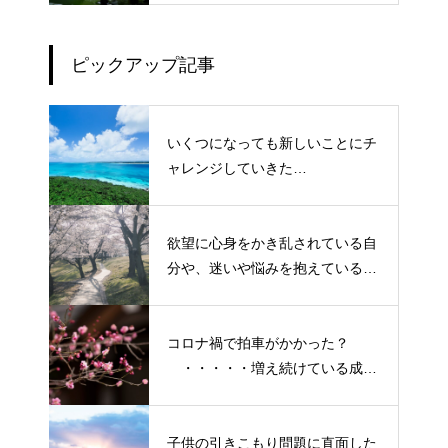
ピックアップ記事
いくつになっても新しいことにチ
ャレンジしていきた
い！・・・・・ただ今、「老化」
という「成長期中」です！
欲望に心身をかき乱されている自
分や、迷いや悩みを抱えているネ
ガティブな自身も素直に受け入れ
よう！
コロナ禍で拍車がかかった？
・・・・・増え続けている成人
の引きこもり
子供の引きこもり問題に直面した