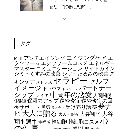
せた “打者に悪夢” 」
大谷翔平選手 伝説の一
夜・・・ドジャースをワールド
シリーズへ導いた “二刀流” の奇
タグ
跡
今日からできる・・・人間関係
エイジングケア
アンチエイジング
エ
に疲れたときの対処法５選
MLB
クソソーム
エクソソームコスメ
エネルギー
｜ 心がラクになる考え方
マスター
コミュニケーション
サイトカイン
シミ・くすみの改善
シワ・たるみの改善
ス
セラピー
セルフ
エイジングケアで最近気になっ
キンケア
ストレス
イメージ
パートナー
ているスキンケア製品・・・幹
トラウマ
ドジャース
中高年の恋愛
シップ
細胞コスメ vs エクソソーム
レイキ
人間関係
保湿力アップ
傷や炎症
傷や炎症の回
体験談
コスメ②
夢ナ
復サポート
受け売り話
勇気
夢
受け売り
エイジングケアで最近気になっ
大人に贈る
ビ
大谷
大谷翔平
大人へ贈る
ているスキンケア製品・・・幹
心
翔平選手
幹細胞
幹細胞コスメ
幸福感
細胞コスメ vs エクソソーム
の健康