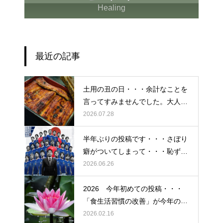
Healing
最近の記事
土用の丑の日・・・余計なことを
言ってすみませんでした。大人気
なかったですね・・・
2026.07.28
半年ぶりの投稿です・・・さぼり
癖がついてしまって・・・恥ずか
しぃ～ (〃ﾉωﾉ)
2026.06.26
2026 今年初めての投稿・・・
「食生活習慣の改善」が今年のテ
ーマです。
2026.02.16