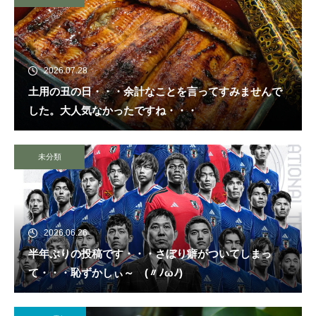
2026.07.28
土用の丑の日・・・余計なことを言ってすみませんで
した。大人気なかったですね・・・
未分類
2026.06.26
半年ぶりの投稿です・・・さぼり癖がついてしまっ
て・・・恥ずかしぃ～ (〃ﾉωﾉ)