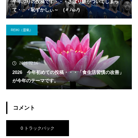
半年ぶりの投稿です・・・さぼり癖がついてしまっ
て・・・恥ずかしぃ～ (〃ﾉωﾉ)
REIKI（靈氣）
2026.02.16
2026 今年初めての投稿・・・「食生活習慣の改善」
が今年のテーマです。
コメント
0 トラックバック