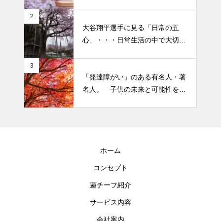
なさそうですが・・・
2026 今年初めての投稿・・・
2
大谷翔平選手に見る「日常の五
「食生活習慣の改善」が今年の
心」・・・日常生活の中で大切
テーマです。
にしたい５つの心の持ち方
3
「発達障がい」のある有名人・著
名人。 子供の未来と可能性を秘
めた立派な個性「発達障がい」
ホーム
コンセプト
蓮チーフ紹介
サービス内容
会社案内