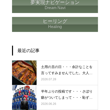
夢実現ナビゲーション
Dream Navi
ヒーリング
Healing
最近の記事
土用の丑の日・・・余計なことを
言ってすみませんでした。大人気
なかったですね・・・
2026.07.28
半年ぶりの投稿です・・・さぼり
癖がついてしまって・・・恥ずか
しぃ～ (〃ﾉωﾉ)
2026.06.26