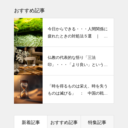
り癖がついてしまって・・・恥
おすすめ記事
ずかしぃ～ (〃ﾉωﾉ)
2026 今年初めての投稿・・・
今日からできる・・・人間関係に
「食生活習慣の改善」が今年の
疲れたときの対処法５選 ｜ 心
テーマです。
がラクになる考え方
「山本由伸 完投｜2025年WS ド
仏教の代表的な悟り「三法
半年ぶりの投稿です・・・さぼ
ジャースVSブルージェイズで魅
印」・・・「より良い」という気
り癖がついてしまって・・・恥
せた “打者に悪夢” 」
持ちを捨てると ”すごく楽に生
ずかしぃ～ (〃ﾉωﾉ)
きられる”・・・
大谷翔平選手 伝説の一
「時を得るものは栄え、時を失う
2026 今年初めての投稿・・・
夜・・・ドジャースをワールド
ものは滅びる」 ： 中国の戦国
「食生活習慣の改善」が今年の
シリーズへ導いた “二刀流” の奇
時代の思想家、列子の言葉
テーマです。
跡
今日からできる・・・人間関係
土用の丑の日・・・余計なこと
に疲れたときの対処法５選
新着記事
おすすめ記事
特集記事
を言ってすみませんでした。大
｜ 心がラクになる考え方