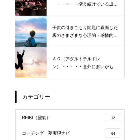
・・・・・増え続けている成人
の引きこもり
子供の引きこもり問題に直面した
親のさまざまな心理的・感情的な
悩み、実情と対策
ＡＣ（アダルトチルドレ
ン）・・・・・意外に多いかも？
「普通にしている」普段いる隣
の人たち
カテゴリー
エイジングケアで最近気になっ
ているスキンケア製品・・・幹
REIKI（靈氣）
12
細胞コスメ vs エクソソーム
コスメ ①
コーチング・夢実現ナビ
64