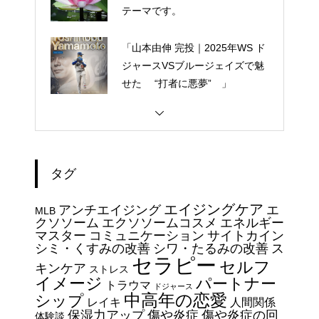
テーマです。
「山本由伸 完投｜2025年WS ド
ジャースVSブルージェイズで魅
せた “打者に悪夢” 」
大谷翔平選手 伝説の一
夜・・・ドジャースをワールド
シリーズへ導いた “二刀流” の奇
タグ
跡
今日からできる・・・人間関係
エイジングケア
アンチエイジング
エ
に疲れたときの対処法５選
MLB
クソソーム
エクソソームコスメ
エネルギー
｜ 心がラクになる考え方
マスター
コミュニケーション
サイトカイン
シミ・くすみの改善
シワ・たるみの改善
ス
セラピー
セルフ
エイジングケアで最近気になっ
キンケア
ストレス
イメージ
パートナー
ているスキンケア製品・・・幹
トラウマ
ドジャース
中高年の恋愛
シップ
細胞コスメ vs エクソソーム
レイキ
人間関係
保湿力アップ
傷や炎症
傷や炎症の回
体験談
コスメ②