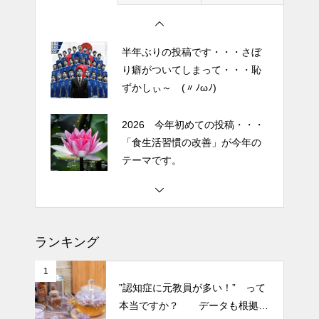
人気なかったですね・・・
エイジングケアで最近気になっ
半年ぶりの投稿です・・・さぼ
ているスキンケア製品・・・幹
り癖がついてしまって・・・恥
細胞コスメ vs エクソソーム
ずかしぃ～ (〃ﾉωﾉ)
コスメ②
エイジングケアで最近気になっ
2026 今年初めての投稿・・・
ているスキンケア製品・・・幹
「食生活習慣の改善」が今年の
細胞コスメ vs エクソソーム
テーマです。
コスメ ①
エイジングケアで最近気になっ
土用の丑の日・・・余計なこと
ているスキンケア製品・・・エ
を言ってすみませんでした。大
クソソームコスメ
人気なかったですね・・・
ランキング
エイジングケアで最近気になっ
半年ぶりの投稿です・・・さぼ
ているスキンケア製品・・・幹
1
り癖がついてしまって・・・恥
”認知症に元教員が多い！” って
細胞コスメ ③
ずかしぃ～ (〃ﾉωﾉ)
本当ですか？ データも根拠も