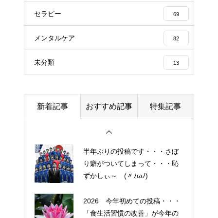
エイジングケアで最近気になっ
セラピー
ているスキンケア製品・・・エ
69
クソソームコスメ
メンタルケア
82
エイジングケアで最近気になっ
未分類
13
ているスキンケア製品・・・幹
細胞コスメ ③
土用の丑の日・・・余計なこと
新着記事
おすすめ記事
特集記事
を言ってすみませんでした。大
人気なかったですね・・・
半年ぶりの投稿です・・・さぼ
り癖がついてしまって・・・恥
ずかしぃ～ (〃ﾉωﾉ)
2026 今年初めての投稿・・・
「食生活習慣の改善」が今年の