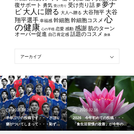
夢ナ
復サポート
受け売り話
勇気
夢
受け売り
エイジングケアで最近気になっ
大人に贈る
ビ
大谷
大谷翔平
大人へ贈る
ているスキンケア製品・・・幹
心
翔平選手
幹細胞
幹細胞コスメ
幸福感
細胞コスメ vs エクソソーム
の健康
感謝
肌のターン
恋愛
感動
心の平穏
コスメ ①
オーバー促進
話題のコスメ
自己肯定感
身体
エイジングケアで最近気になっ
ているスキンケア製品・・・エ
クソソームコスメ
アーカイブ
エイジングケアで最近気になっ
ているスキンケア製品・・・幹
細胞コスメ ③
土用の丑の日・・・余計なこと
を言ってすみませんでした。大
2026.06.26
2026.02.16
人気なかったですね・・・
半年ぶりの投稿です・・・さぼり
2026 今年初めての投稿・・・
癖がついてしまって・・・恥ずか
「食生活習慣の改善」が今年のテ
半年ぶりの投稿です・・・さぼ
しぃ～ (〃ﾉωﾉ)
ーマです。