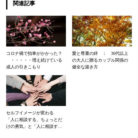
関連記事
コロナ禍で拍車がかかった？
愛と尊重の絆 ： 30代以上
・・・・・増え続けている
の大人に贈るカップル関係の
成人の引きこもり
健全な築き方
セルフイメージが変わる
「人に相談する、ちょっとだ
けの勇気」と「人に相談する
行動」