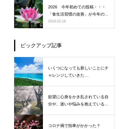
2026 今年初めての投稿・・・
「食生活習慣の改善」が今年のテ
ーマです。
2026.02.16
ピックアップ記事
いくつになっても新しいことにチ
ャレンジしていきた
い！・・・・・ただ今、「老化」
という「成長期中」です！
欲望に心身をかき乱されている自
分や、迷いや悩みを抱えているネ
ガティブな自身も素直に受け入れ
よう！
コロナ禍で拍車がかかった？