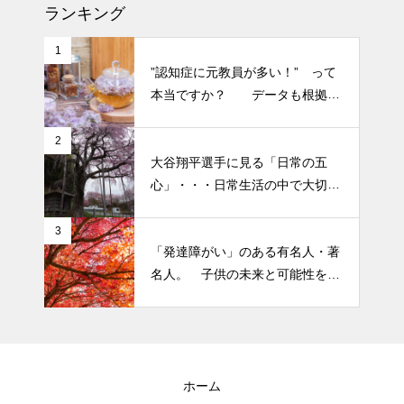
人気なかったですね・・・
ランキング
エイジングケアで最近気になっ
半年ぶりの投稿です・・・さぼ
ているスキンケア製品・・・幹
1
り癖がついてしまって・・・恥
”認知症に元教員が多い！” って
細胞コスメ ③
ずかしぃ～ (〃ﾉωﾉ)
本当ですか？ データも根拠も
なさそうですが・・・
2026 今年初めての投稿・・・
2
大谷翔平選手に見る「日常の五
「食生活習慣の改善」が今年の
心」・・・日常生活の中で大切
テーマです。
にしたい５つの心の持ち方
3
「発達障がい」のある有名人・著
名人。 子供の未来と可能性を秘
めた立派な個性「発達障がい」
ホーム