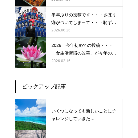
半年ぶりの投稿です・・・さぼり
癖がついてしまって・・・恥ずか
しぃ～ (〃ﾉωﾉ)
2026.06.26
2026 今年初めての投稿・・・
「食生活習慣の改善」が今年のテ
ーマです。
2026.02.16
ピックアップ記事
いくつになっても新しいことにチ
ャレンジしていきた
い！・・・・・ただ今、「老化」
という「成長期中」です！