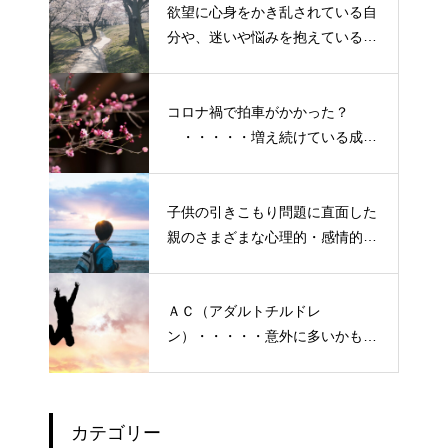
欲望に心身をかき乱されている自
分や、迷いや悩みを抱えているネ
ガティブな自身も素直に受け入れ
よう！
コロナ禍で拍車がかかった？
・・・・・増え続けている成人
の引きこもり
子供の引きこもり問題に直面した
親のさまざまな心理的・感情的な
悩み、実情と対策
ＡＣ（アダルトチルドレ
ン）・・・・・意外に多いかも？
「普通にしている」普段いる隣
の人たち
カテゴリー