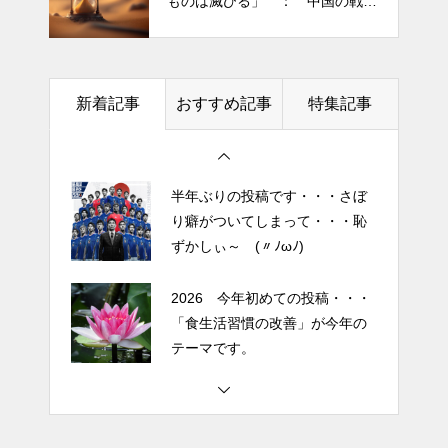
ものは滅びる」 ： 中国の戦国
「食生活習慣の改善」が今年の
シリーズへ導いた “二刀流” の奇
時代の思想家、列子の言葉
テーマです。
跡
今日からできる・・・人間関係
土用の丑の日・・・余計なこと
に疲れたときの対処法５選
新着記事
おすすめ記事
特集記事
を言ってすみませんでした。大
｜ 心がラクになる考え方
人気なかったですね・・・
エイジングケアで最近気になっ
半年ぶりの投稿です・・・さぼ
ているスキンケア製品・・・幹
り癖がついてしまって・・・恥
細胞コスメ vs エクソソーム
ずかしぃ～ (〃ﾉωﾉ)
コスメ②
エイジングケアで最近気になっ
2026 今年初めての投稿・・・
ているスキンケア製品・・・幹
「食生活習慣の改善」が今年の
細胞コスメ vs エクソソーム
テーマです。
コスメ ①
エイジングケアで最近気になっ
土用の丑の日・・・余計なこと
ているスキンケア製品・・・エ
を言ってすみませんでした。大
クソソームコスメ