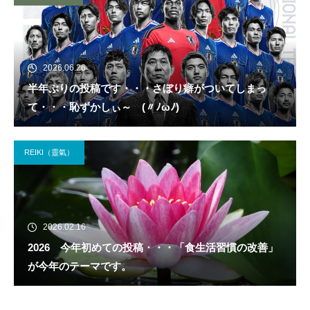
2026.06.26
半年ぶりの投稿です・・・さぼり癖がついてしまっ
て・・・恥ずかしぃ～ (〃ﾉωﾉ)
REIKI（靈氣）
2026.02.16
2026 今年初めての投稿・・・「食生活習慣の改善」
が今年のテーマです。