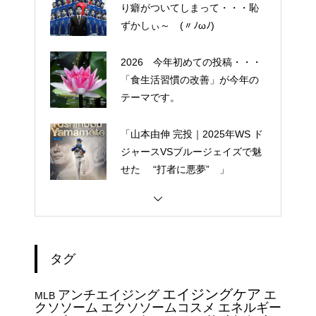
り癖がついてしまって・・・恥
ずかしぃ～ (〃ﾉωﾉ)
2026 今年初めての投稿・・・
「食生活習慣の改善」が今年の
テーマです。
「山本由伸 完投｜2025年WS ド
ジャースVSブルージェイズで魅
せた “打者に悪夢” 」
大谷翔平選手 伝説の一
夜・・・ドジャースをワールド
シリーズへ導いた “二刀流” の奇
タグ
跡
今日からできる・・・人間関係
エイジングケア
アンチエイジング
エ
に疲れたときの対処法５選
MLB
クソソーム
エクソソームコスメ
エネルギー
｜ 心がラクになる考え方