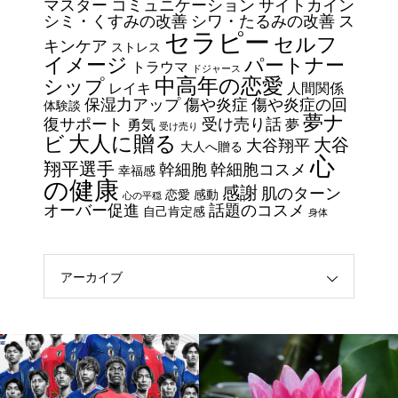
マスター
コミュニケーション
サイトカイン
シミ・くすみの改善
シワ・たるみの改善
ス
セラピー
セルフ
エイジングケアで最近気になっ
キンケア
ストレス
イメージ
パートナー
ているスキンケア製品・・・幹
トラウマ
ドジャース
中高年の恋愛
シップ
細胞コスメ vs エクソソーム
レイキ
人間関係
保湿力アップ
傷や炎症
傷や炎症の回
体験談
コスメ②
夢ナ
復サポート
受け売り話
勇気
夢
受け売り
エイジングケアで最近気になっ
大人に贈る
ビ
大谷
大谷翔平
大人へ贈る
ているスキンケア製品・・・幹
心
翔平選手
幹細胞
幹細胞コスメ
幸福感
細胞コスメ vs エクソソーム
の健康
感謝
肌のターン
恋愛
感動
心の平穏
コスメ ①
オーバー促進
話題のコスメ
自己肯定感
身体
エイジングケアで最近気になっ
ているスキンケア製品・・・エ
クソソームコスメ
アーカイブ
エイジングケアで最近気になっ
ているスキンケア製品・・・幹
細胞コスメ ③