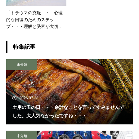
「トラウマの克服 ： 心理
的な回復のためのステッ
プ・・・理解と受容が大切で
す 」
特集記事
未分類
2026.07.28
土用の丑の日・・・余計なことを言ってすみませんで
した。大人気なかったですね・・・
未分類