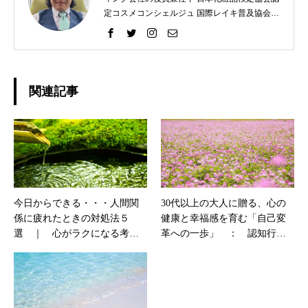
定コスメコンシェルジュ 国際レイキ普及協会認
定ティーチャー 【プライベート】 趣味 ラン
ニング、レクレーションバレー、スノーボー
ド、カメラ
関連記事
今日からできる・・・人間関
30代以上の大人に贈る、心の
係に疲れたときの対処法５
健康と幸福感を育む「自己変
選 ｜ 心がラクになる考え
革への一歩」 ： 認知行動
方
療法の魔法