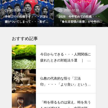
土用の丑の日・・・余計なこと
を言ってすみませんでした。大
2026.06.26
2026.02.16
人気なかったですね・・・
半年ぶりの投稿です・・・さぼり
2026 今年初めての投稿・・・
癖がついてしまって・・・恥ずか
「食生活習慣の改善」が今年のテ
半年ぶりの投稿です・・・さぼ
しぃ～ (〃ﾉωﾉ)
ーマです。
り癖がついてしまって・・・恥
おすすめ記事
ずかしぃ～ (〃ﾉωﾉ)
2026 今年初めての投稿・・・
今日からできる・・・人間関係に
「食生活習慣の改善」が今年の
疲れたときの対処法５選 ｜ 心
テーマです。
がラクになる考え方
「山本由伸 完投｜2025年WS ド
仏教の代表的な悟り「三法
半年ぶりの投稿です・・・さぼ
ジャースVSブルージェイズで魅
印」・・・「より良い」という気
り癖がついてしまって・・・恥
せた “打者に悪夢” 」
持ちを捨てると ”すごく楽に生
ずかしぃ～ (〃ﾉωﾉ)
きられる”・・・
大谷翔平選手 伝説の一
「時を得るものは栄え、時を失う
2026 今年初めての投稿・・・
夜・・・ドジャースをワールド