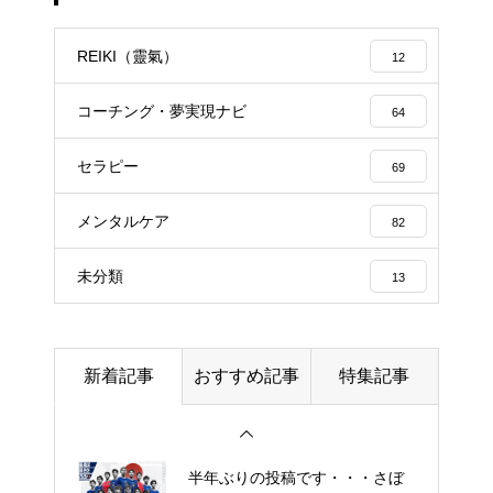
エイジングケアで最近気になっ
ているスキンケア製品・・・幹
REIKI（靈氣）
12
細胞コスメ vs エクソソーム
コスメ ①
コーチング・夢実現ナビ
64
エイジングケアで最近気になっ
セラピー
ているスキンケア製品・・・エ
69
クソソームコスメ
メンタルケア
82
エイジングケアで最近気になっ
未分類
13
ているスキンケア製品・・・幹
細胞コスメ ③
土用の丑の日・・・余計なこと
新着記事
おすすめ記事
特集記事
を言ってすみませんでした。大
人気なかったですね・・・
半年ぶりの投稿です・・・さぼ