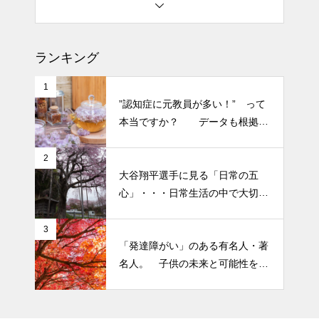
土用の丑の日・・・余計なこと
を言ってすみませんでした。大
人気なかったですね・・・
ランキング
1
半年ぶりの投稿です・・・さぼ
”認知症に元教員が多い！” って
り癖がついてしまって・・・恥
本当ですか？ データも根拠も
ずかしぃ～ (〃ﾉωﾉ)
なさそうですが・・・
2
2026 今年初めての投稿・・・
大谷翔平選手に見る「日常の五
「食生活習慣の改善」が今年の
心」・・・日常生活の中で大切
テーマです。
にしたい５つの心の持ち方
3
「発達障がい」のある有名人・著
名人。 子供の未来と可能性を秘
めた立派な個性「発達障がい」