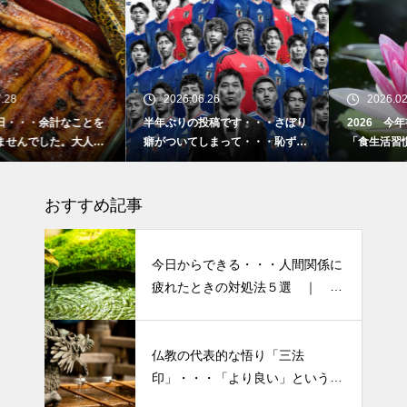
2026.06.26
2026.02.16
半年ぶりの投稿です・・・さぼり
2026 今年初めての投稿・・・
癖がついてしまって・・・恥ずか
「食生活習慣の改善」が今年のテ
しぃ～ (〃ﾉωﾉ)
ーマです。
おすすめ記事
今日からできる・・・人間関係に
疲れたときの対処法５選 ｜ 心
がラクになる考え方
仏教の代表的な悟り「三法
半年ぶりの投稿です・・・さぼ
印」・・・「より良い」という気
り癖がついてしまって・・・恥
持ちを捨てると ”すごく楽に生