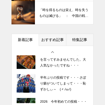
ずかしぃ～ (〃ﾉωﾉ)
きられる”・・・
「時を得るものは栄え、時を失う
2026 今年初めての投稿・・・
ものは滅びる」 ： 中国の戦国
「食生活習慣の改善」が今年の
時代の思想家、列子の言葉
テーマです。
土用の丑の日・・・余計なこと
新着記事
おすすめ記事
特集記事
を言ってすみませんでした。大
人気なかったですね・・・
半年ぶりの投稿です・・・さぼ
り癖がついてしまって・・・恥
ずかしぃ～ (〃ﾉωﾉ)
2026 今年初めての投稿・・・
「食生活習慣の改善」が今年の
テーマです。