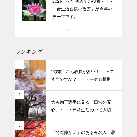
2026 今年初めての投稿・・・
「食生活習慣の改善」が今年の
テーマです。
土用の丑の日・・・余計なこと
を言ってすみませんでした。大
人気なかったですね・・・
ランキング
半年ぶりの投稿です・・・さぼ
1
り癖がついてしまって・・・恥
”認知症に元教員が多い！” って
ずかしぃ～ (〃ﾉωﾉ)
本当ですか？ データも根拠も
なさそうですが・・・
2026 今年初めての投稿・・・
2
大谷翔平選手に見る「日常の五
「食生活習慣の改善」が今年の
心」・・・日常生活の中で大切
テーマです。
にしたい５つの心の持ち方
3
「発達障がい」のある有名人・著