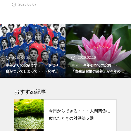
2023.08.07
2026.06.26
2026.02.16
半年ぶりの投稿です・・・さぼり
2026 今年初めての投稿・・・
癖がついてしまって・・・恥ずか
「食生活習慣の改善」が今年のテ
しぃ～ (〃ﾉωﾉ)
ーマです。
おすすめ記事
今日からできる・・・人間関係に
疲れたときの対処法５選 ｜ 心
がラクになる考え方