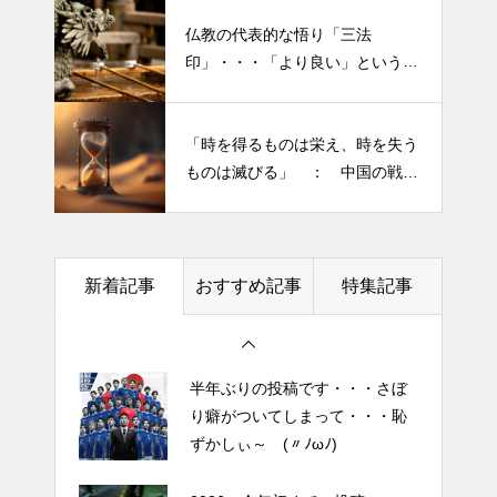
仏教の代表的な悟り「三法
半年ぶりの投稿です・・・さぼ
印」・・・「より良い」という気
り癖がついてしまって・・・恥
持ちを捨てると ”すごく楽に生
ずかしぃ～ (〃ﾉωﾉ)
きられる”・・・
「時を得るものは栄え、時を失う
2026 今年初めての投稿・・・
ものは滅びる」 ： 中国の戦国
「食生活習慣の改善」が今年の
時代の思想家、列子の言葉
テーマです。
土用の丑の日・・・余計なこと
新着記事
おすすめ記事
特集記事
を言ってすみませんでした。大
人気なかったですね・・・
半年ぶりの投稿です・・・さぼ
り癖がついてしまって・・・恥
ずかしぃ～ (〃ﾉωﾉ)