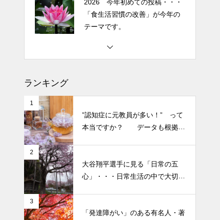
2026 今年初めての投稿・・・
「食生活習慣の改善」が今年の
テーマです。
土用の丑の日・・・余計なこと
を言ってすみませんでした。大
人気なかったですね・・・
ランキング
半年ぶりの投稿です・・・さぼ
1
り癖がついてしまって・・・恥
”認知症に元教員が多い！” って
ずかしぃ～ (〃ﾉωﾉ)
本当ですか？ データも根拠も
なさそうですが・・・
2026 今年初めての投稿・・・
2
大谷翔平選手に見る「日常の五
「食生活習慣の改善」が今年の
心」・・・日常生活の中で大切
テーマです。
にしたい５つの心の持ち方
3
「発達障がい」のある有名人・著