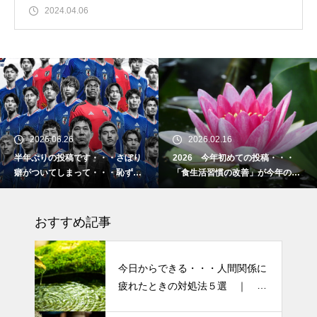
2024.04.06
2026.06.26
2026.02.16
半年ぶりの投稿です・・・さぼり
2026 今年初めての投稿・・・
癖がついてしまって・・・恥ずか
「食生活習慣の改善」が今年のテ
しぃ～ (〃ﾉωﾉ)
ーマです。
おすすめ記事
今日からできる・・・人間関係に
疲れたときの対処法５選 ｜ 心
がラクになる考え方