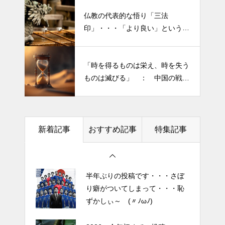
仏教の代表的な悟り「三法
半年ぶりの投稿です・・・さぼ
印」・・・「より良い」という気
り癖がついてしまって・・・恥
持ちを捨てると ”すごく楽に生
ずかしぃ～ (〃ﾉωﾉ)
きられる”・・・
「時を得るものは栄え、時を失う
2026 今年初めての投稿・・・
ものは滅びる」 ： 中国の戦国
「食生活習慣の改善」が今年の
時代の思想家、列子の言葉
テーマです。
土用の丑の日・・・余計なこと
新着記事
おすすめ記事
特集記事
を言ってすみませんでした。大
人気なかったですね・・・
半年ぶりの投稿です・・・さぼ
り癖がついてしまって・・・恥
ずかしぃ～ (〃ﾉωﾉ)