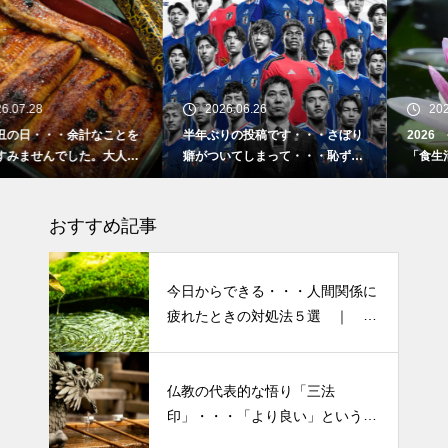
2026.06.26
2026.02.16
半年ぶりの投稿です・・・さぼり
2026 今年初めての投稿・・・
癖がついてしまって・・・恥ずか
「食生活習慣の改善」が今年のテ
しぃ～ (〃ﾉωﾉ)
ーマです。
おすすめ記事
今日からできる・・・人間関係に
疲れたときの対処法５選 ｜ 心
がラクになる考え方
仏教の代表的な悟り「三法
半年ぶりの投稿です・・・さぼ
印」・・・「より良い」という気
り癖がついてしまって・・・恥
持ちを捨てると ”すごく楽に生