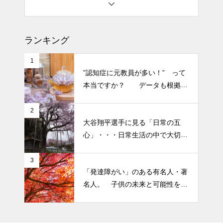
土用の丑の日・・・余計なこと
を言ってすみませんでした。大
人気なかったですね・・・
ランキング
1
半年ぶりの投稿です・・・さぼ
”認知症に元教員が多い！” って
り癖がついてしまって・・・恥
本当ですか？ データも根拠も
ずかしぃ～ (〃ﾉωﾉ)
なさそうですが・・・
2
2026 今年初めての投稿・・・
大谷翔平選手に見る「日常の五
「食生活習慣の改善」が今年の
心」・・・日常生活の中で大切
テーマです。
にしたい５つの心の持ち方
3
「発達障がい」のある有名人・著
名人。 子供の未来と可能性を秘
めた立派な個性「発達障がい」