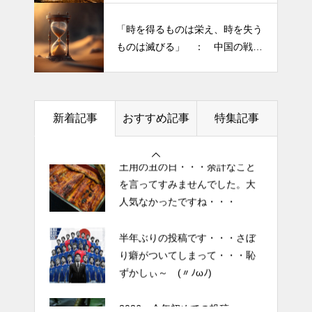
ずかしぃ～ (〃ﾉωﾉ)
きられる”・・・
「時を得るものは栄え、時を失う
2026 今年初めての投稿・・・
ものは滅びる」 ： 中国の戦国
「食生活習慣の改善」が今年の
時代の思想家、列子の言葉
テーマです。
土用の丑の日・・・余計なこと
新着記事
おすすめ記事
特集記事
を言ってすみませんでした。大
人気なかったですね・・・
半年ぶりの投稿です・・・さぼ
り癖がついてしまって・・・恥
ずかしぃ～ (〃ﾉωﾉ)
2026 今年初めての投稿・・・
「食生活習慣の改善」が今年の
テーマです。