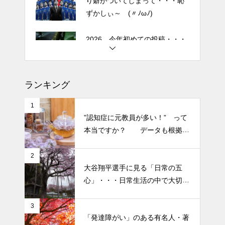
2026 今年初めての投稿・・・
「食生活習慣の改善」が今年の
テーマです。
土用の丑の日・・・余計なこと
を言ってすみませんでした。大
ランキング
人気なかったですね・・・
1
半年ぶりの投稿です・・・さぼ
”認知症に元教員が多い！” って
り癖がついてしまって・・・恥
本当ですか？ データも根拠も
ずかしぃ～ (〃ﾉωﾉ)
なさそうですが・・・
2
2026 今年初めての投稿・・・
大谷翔平選手に見る「日常の五
「食生活習慣の改善」が今年の
心」・・・日常生活の中で大切
テーマです。
にしたい５つの心の持ち方
3
「発達障がい」のある有名人・著