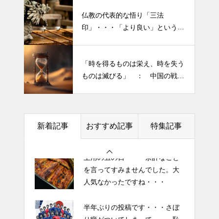
仏教の代表的な悟り「三法
印」・・・「より良い」という気
半年ぶりの投稿です・・・さぼ
持ちを捨てると ”すごく楽に生
り癖がついてしまって・・・恥
きられる”・・・
ずかしぃ～ (〃ﾉωﾉ)
「時を得るものは栄え、時を失う
ものは滅びる」 ： 中国の戦国
2026 今年初めての投稿・・・
時代の思想家、列子の言葉
「食生活習慣の改善」が今年の
テーマです。
新着記事
おすすめ記事
特集記事
土用の丑の日・・・余計なこと
を言ってすみませんでした。大
人気なかったですね・・・
半年ぶりの投稿です・・・さぼ
り癖がついてしまって・・・恥
ずかしぃ～ (〃ﾉωﾉ)