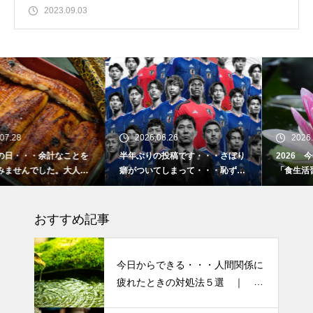
2023.09.03
2026.06.26
2026.02.16
を
半年ぶりの投稿です・・・さぼり
2026 今年初めての投稿・・
気
癖がついてしまって・・・恥ずか
「食生活習慣の改善」が今年の
しぃ～ (〃ﾉωﾉ)
ーマです。
おすすめ記事
今日からできる・・・人間関係に
疲れたときの対処法５選 ｜ 心
がラクになる考え方