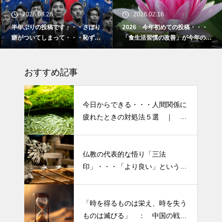
2026.06.26
2026.02.16
半年ぶりの投稿です・・・さぼり
2026 今年初めての投稿・・・
癖がついてしまって・・・恥ずか
「食生活習慣の改善」が今年のテ
しぃ～ (〃ﾉωﾉ)
ーマです。
おすすめ記事
今日からできる・・・人間関係に
疲れたときの対処法５選 ｜ 心
がラクになる考え方
仏教の代表的な悟り「三法
半年ぶりの投稿です・・・さぼ
印」・・・「より良い」という気
り癖がついてしまって・・・恥
持ちを捨てると ”すごく楽に生
ずかしぃ～ (〃ﾉωﾉ)
きられる”・・・
「時を得るものは栄え、時を失う
2026 今年初めての投稿・・・
ものは滅びる」 ： 中国の戦国