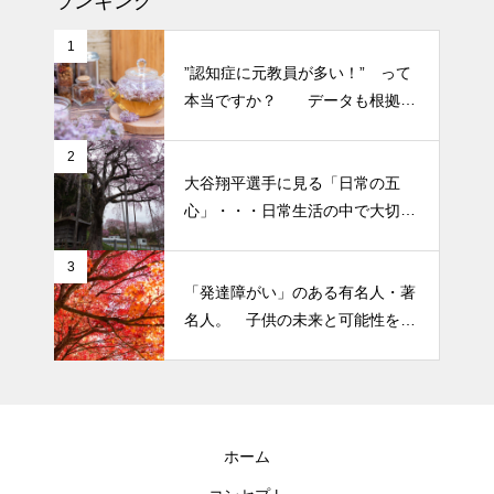
ランキング
半年ぶりの投稿です・・・さぼ
1
り癖がついてしまって・・・恥
”認知症に元教員が多い！” って
ずかしぃ～ (〃ﾉωﾉ)
本当ですか？ データも根拠も
なさそうですが・・・
2026 今年初めての投稿・・・
2
大谷翔平選手に見る「日常の五
「食生活習慣の改善」が今年の
心」・・・日常生活の中で大切
テーマです。
にしたい５つの心の持ち方
3
「発達障がい」のある有名人・著
名人。 子供の未来と可能性を秘
めた立派な個性「発達障がい」
ホーム