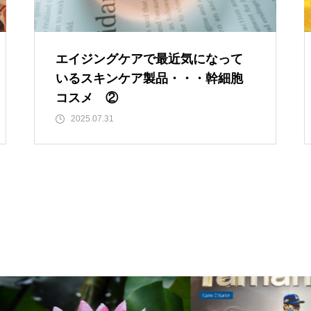
”認知症に元教員が多い！” っ
て本当ですか？ データも根
拠もなさそうですが・・・
エイジングケアで最近気になって
いるスキンケア製品・・・幹細胞
コスメ ②
今後もっと増えると思われる
2025.07.31
「老老介護」 その実情と社会
的問題について考えてみまし
た。
「ネグレクト」って育児放棄だ
けじゃなかった・・・・・ ネ
グレクト（neglect）の定義