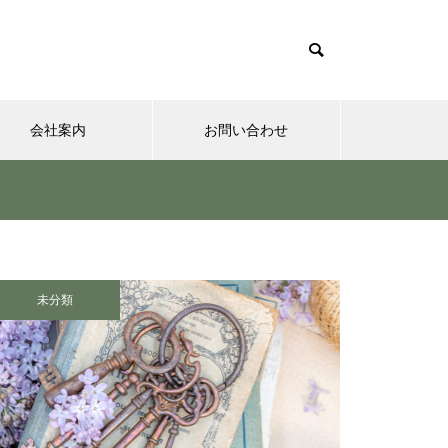
会社案内
お問い合わせ
夢実現ナビ
”認知症に元教員が多い！” っ
て本当ですか？ データも根
未分類
拠もなさそうですが・・・
さまざまなシチュエーションの