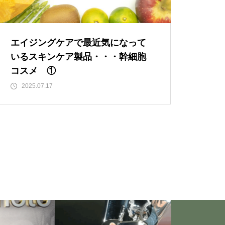
もしも、「水」に記憶があった
ら？・・・その情報や記憶がよ
り解明できたら絶対に面白い❕
エイジングケアで最近気になって
その２
いるスキンケア製品・・・幹細胞
コスメ ①
仏教の代表的な悟り「三法
2025.07.17
印」・・・「より良い」という
気持ちを捨てると ”すごく楽に
生きられる”・・・
誰にでも起こり得る感情「育児
の放棄」・・・それでも親にな
ってから分かった、育児、親な
っていく楽しみ