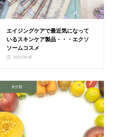
「失恋」からの喪失感や絶望
感、また新たな心境をもたらす
アイディア
エイジングケアで最近気になって
いるスキンケア製品・・・エクソ
欲望に心身をかき乱されている
ソームコスメ
自分や、迷いや悩みを抱えてい
2025.08.06
るネガティブな自身も素直に受
け入れよう！
未分類
仏教の代表的な悟り「三法
印」・・・「より良い」という
気持ちを捨てると ”すごく楽に
生きられる”・・・