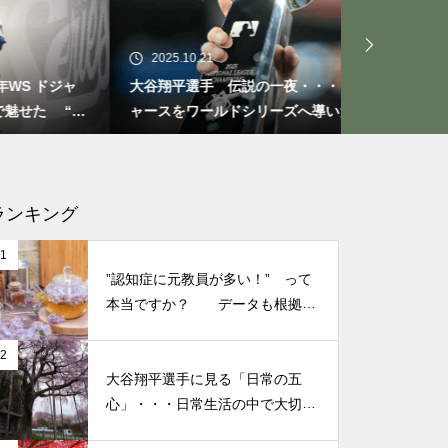
「氣」と「気」 使い分けには
意味があるんです・・・ご存知
2025.10.21
2025.09.29
でしたか？ その２
ドジャ
大谷翔平選手 伝説の一夜・・・ドジ
今日からでき
 “打
ャースをワールドシリーズへ導いた
たときの対処
“二刀流” の奇跡
なる考え方
もしも、「水」に記憶があった
ら？・・・その情報や記憶がよ
ランキング
り解明できたら絶対に面白い❕
1
その２
”認知症に元教員が多い！” って
本当ですか？ データも根拠も
なさそうですが・・・
「氣」と「気」 使い分けには
2
意味があるんです・・・ご存知
大谷翔平選手に見る「日常の五
でしたか？ その２
心」・・・日常生活の中で大切
にしたい５つの心の持ち方