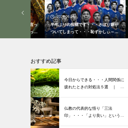
親の介護は大変な仕事であり、
ストレスがつきものですが、第
2026.06.26
20
一に自分自身を大切にしましょ
なことを言っ
半年ぶりの投稿です・・・さぼり癖が
20
う。
人気なかった
ついてしまって・・・恥ずかしぃ～
活習
(〃ﾉωﾉ)
2026 今年初めての投稿・・・
「食生活習慣の改善」が今年の
おすすめ記事
テーマです。
今日からできる・・・人間関係に
疲れたときの対処法５選 ｜ 心
がラクになる考え方
もしも、「水」に記憶があった
ら？・・・その情報や記憶がよ
仏教の代表的な悟り「三法
り解明できたら絶対に面白い❕
印」・・・「より良い」という気
その１
持ちを捨てると ”すごく楽に生