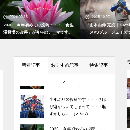
半年ぶりの投稿です・・・さぼ
「時を得るものは栄え、時を失
り癖がついてしまって・・・恥
うものは滅びる」 ： 中国の
26.02.16
2025.10.27
ずかしぃ～ (〃ﾉωﾉ)
戦国時代の思想家、列子の言葉
26 今年初めての投稿・・・「食生
「山本由伸 完投｜2025年WS 
慣の改善」が今年のテーマです。
ースVSブルージェイズで魅せた
2026 今年初めての投稿・・・
者に悪夢” 」
「食生活習慣の改善」が今年の
テーマです。
猫年齢１１６歳・・・２５年間
一緒に暮らす我が家の「お局」
土用の丑の日・・・余計なこと
新着記事
おすすめ記事
特集記事
と「ボス」の兄妹猫
を言ってすみませんでした。大
人気なかったですね・・・
半年ぶりの投稿です・・・さぼ
「時を得るものは栄え、時を失
り癖がついてしまって・・・恥
うものは滅びる」 ： 中国の
ずかしぃ～ (〃ﾉωﾉ)
戦国時代の思想家、列子の言葉
2026 今年初めての投稿・・・