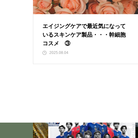
「ト書き」・・・・・会話にも
「ト書き」をイメージするとコ
ミュニケーションが楽かも？
エイジングケアで最近気になって
いるスキンケア製品・・・幹細胞
コスメ ③
もしも、「水」に記憶があった
2025.08.04
ら？・・・その情報や記憶がよ
り解明できたら絶対に面白い❕
その１
私が第三の人生の生業にメンタ
ルケアやセラピストになろうと
決めたきっかけと「お経」との
出会い