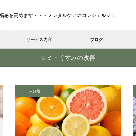
福感を高めます・・・メンタルケアのコンシェルジュ
サービス内容
ブログ
シミ・くすみの改善
ケア
セラピー
REIKI（靈氣）
コーチング・
『 孤独 』・・・不安、怒
り、絶望でけでなく、妬み、嫉
未分類
みといった嫌な部分も現れ
る・・・時には死も
シニア世代の恋愛、結婚はゴー