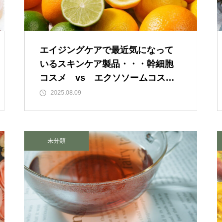
ルではなく、人生をいかに楽し
く生きるためのエッセン
ス・・・
エイジングケアで最近気になって
いるスキンケア製品・・・幹細胞
今後もっと増えると思われる
コスメ vs エクソソームコス
「老老介護」 その実情と社会
メ ①
2025.08.09
的問題について考えてみまし
た。
未分類
コロナ禍で拍車がかかった？
・・・・・増え続けている成
人の引きこもり