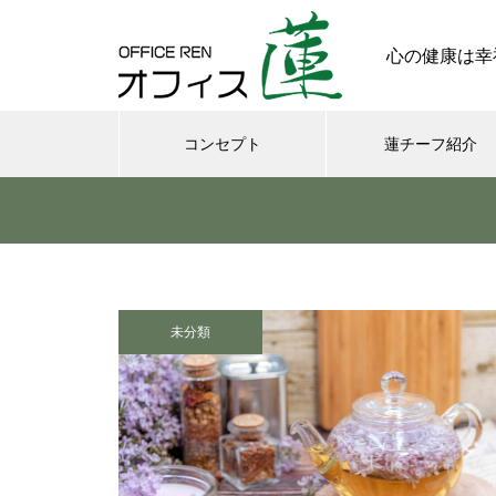
心の健康は幸
コンセプト
蓮チーフ紹介
メンタル
今日からできる・・・人間関係
に疲れたときの対処法５選
未分類
｜ 心がラクになる考え方
さまざまなシチュエーションの