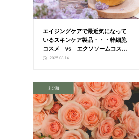
「失恋」からの喪失感や絶望
感、また新たな心境をもたらす
アイディア 2
エイジングケアで最近気になって
いるスキンケア製品・・・幹細胞
いくつになっても新しいことに
コスメ vs エクソソームコスメ
チャレンジしていきた
②
2025.08.14
い！・・・・・ただ今、「老
化」という「成長期中」です！
未分類
大谷翔平選手に見る「日常の五
心」・・・日常生活の中で大切
にしたい５つの心の持ち方