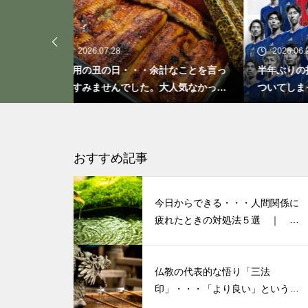
「ト書き」・・・・・会話にも
「ト書き」をイメージするとコ
ミュニケーションが楽かも？
2026.06.26
20
計なことを言っ
半年ぶりの投稿です・・・さぼり癖が
20
大人気なかった
ついてしまって・・・恥ずかしぃ～
活習
(〃ﾉωﾉ)
もしも、「水」に記憶があった
ら？・・・その情報や記憶がよ
り解明できたら絶対に面白い❕
おすすめ記事
その１
今日からできる・・・人間関係に
私が第三の人生の生業にメンタ
疲れたときの対処法５選 ｜ 心
がラクになる考え方
ルケアやセラピストになろうと
決めたきっかけと「お経」との
仏教の代表的な悟り「三法
出会い
印」・・・「より良い」という気
持ちを捨てると ”すごく楽に生