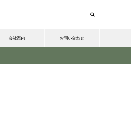
会社案内
お問い合わせ
夢実現ナビ
”認知症に元教員が多い！” っ
て本当ですか？ データも根
拠もなさそうですが・・・
さまざまなシチュエーションの