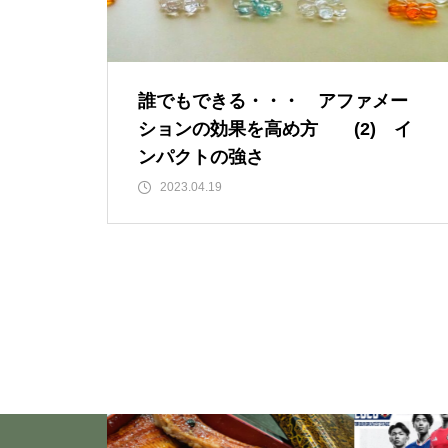
「失恋」からの喪失感や絶望
感、また新たな心境をもたらす
アイディア 2
誰でもできる・・・ アファメー
ションの効果を高め方 (2) イ
いくつになっても新しいことに
ンパクトの強さ
チャレンジしていきた
2023.04.19
い！・・・・・ただ今、「老
化」という「成長期中」です！
大谷翔平選手に見る「日常の五
心」・・・日常生活の中で大切
にしたい５つの心の持ち方