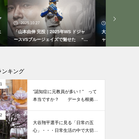
もしも、「水」に記憶があった
ら？・・・その情報や記憶がよ
り解明できたら絶対に面白い❕
2025.10.21
2025.09.2
その２
ドジャ
大谷翔平選手 伝説の一夜・・・ドジ
今日からで
 “打
ャースをワールドシリーズへ導いた
たときの対
“二刀流” の奇跡
なる考え方
仏教の代表的な悟り「三法
印」・・・「より良い」という
気持ちを捨てると ”すごく楽に
ランキング
生きられる”・・・
1
”認知症に元教員が多い！” って
誰にでも起こり得る感情「育児
本当ですか？ データも根拠も
なさそうですが・・・
の放棄」・・・それでも親にな
2
ってから分かった、育児、親な
大谷翔平選手に見る「日常の五
っていく楽しみ
心」・・・日常生活の中で大切
にしたい５つの心の持ち方