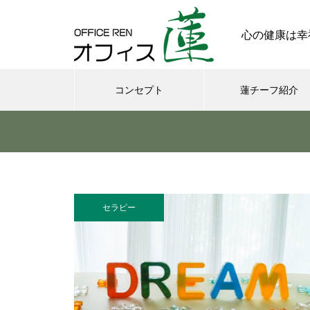
心の健康は幸
コンセプト
蓮チーフ紹介
メンタル
今日からできる・・・人間関係
に疲れたときの対処法５選
セラピー
｜ 心がラクになる考え方
さまざまなシチュエーションの