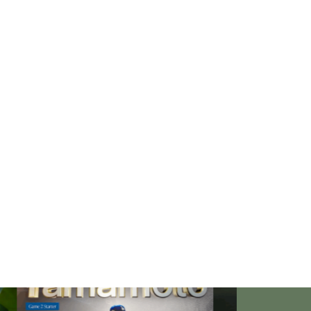
「失恋」からの喪失感や絶望
感、また新たな心境をもたらす
アイディア
欲望に心身をかき乱されている
自分や、迷いや悩みを抱えてい
るネガティブな自身も素直に受
け入れよう！
仏教の代表的な悟り「三法
印」・・・「より良い」という
気持ちを捨てると ”すごく楽に
生きられる”・・・