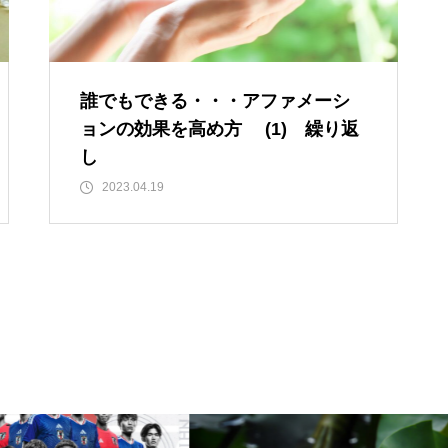
ルではなく、人生をいかに楽し
く生きるためのエッセン
ス・・・
誰でもできる・・・アファメーシ
ョンの効果を高め方 (1) 繰り返
今後もっと増えると思われる
し
「老老介護」 その実情と社会
2023.04.19
的問題について考えてみまし
た。
コロナ禍で拍車がかかった？
・・・・・増え続けている成
人の引きこもり