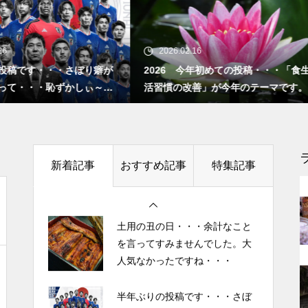
”認知症に元教員が多い！” っ
て本当ですか？ データも根
半年ぶりの投稿です・・・さぼ
り癖がついてしまって・・・恥
拠もなさそうですが・・・
26.02.16
2025.10.27
ずかしぃ～ (〃ﾉωﾉ)
26 今年初めての投稿・・・「食生
「山本由伸 完投｜2025年WS 
慣の改善」が今年のテーマです。
ースVSブルージェイズで魅せた
2026 今年初めての投稿・・・
者に悪夢” 」
今後もっと増えると思われる
「食生活習慣の改善」が今年の
テーマです。
「老老介護」 その実情と社会
的問題について考えてみまし
土用の丑の日・・・余計なこと
新着記事
おすすめ記事
特集記事
た。
を言ってすみませんでした。大
人気なかったですね・・・
「ネグレクト」って育児放棄だ
半年ぶりの投稿です・・・さぼ
けじゃなかった・・・・・ ネ
り癖がついてしまって・・・恥
グレクト（neglect）の定義
ずかしぃ～ (〃ﾉωﾉ)
2026 今年初めての投稿・・・