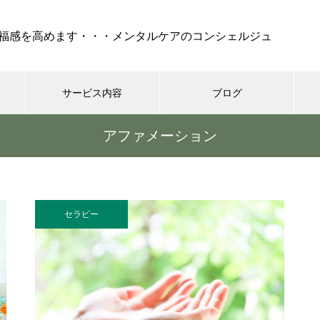
福感を高めます・・・メンタルケアのコンシェルジュ
サービス内容
ブログ
アファメーション
ケア
セラピー
REIKI（靈氣）
コーチング・
『 孤独 』・・・不安、怒
り、絶望でけでなく、妬み、嫉
セラピー
みといった嫌な部分も現れ
る・・・時には死も
シニア世代の恋愛、結婚はゴー