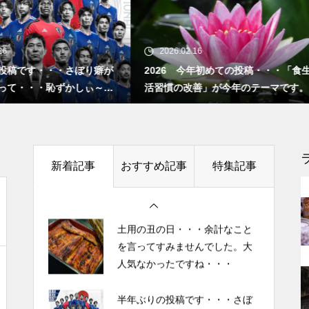
”認知症に元教員が多い！” っ
て本当ですか？ データも根
半年ぶりの投稿です・・・さぼ
拠もなさそうですが・・・
り癖がついてしまって・・・恥
2026.02.16
2025.10.27
ずかしぃ～ (〃ﾉωﾉ)
026 今年初めての投稿・・・「食生
「山本由伸 完投｜2025年W
習慣の改善」が今年のテーマです。
ースVSブルージェイズで魅
2026 今年初めての投稿・・・
者に悪夢” 」
今後もっと増えると思われる
「食生活習慣の改善」が今年の
「老老介護」 その実情と社会
テーマです。
的問題について考えてみまし
新着記事
おすすめ記事
特集記事
た。
土用の丑の日・・・余計なこと
を言ってすみませんでした。大
人気なかったですね・・・
「ネグレクト」って育児放棄だ
けじゃなかった・・・・・ ネ
半年ぶりの投稿です・・・さぼ
グレクト（neglect）の定義
り癖がついてしまって・・・恥
ずかしぃ～ (〃ﾉωﾉ)