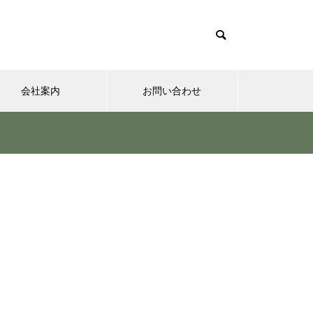
会社案内
お問い合わせ
夢実現ナビ
”認知症に元教員が多い！” っ
て本当ですか？ データも根
拠もなさそうですが・・・
さまざまなシチュエーションの