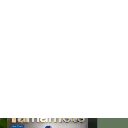
「失恋」からの喪失感や絶望
感、また新たな心境をもたらす
アイディア
欲望に心身をかき乱されている
自分や、迷いや悩みを抱えてい
るネガティブな自身も素直に受
け入れよう！
仏教の代表的な悟り「三法
印」・・・「より良い」という
気持ちを捨てると ”すごく楽に
生きられる”・・・