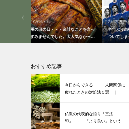
「ト書き」・・・・・会話にも
「ト書き」をイメージするとコ
ミュニケーションが楽かも？
2026.06.26
余計なことを言っ
半年ぶりの投稿です・・・さぼり癖が
2
。大人気なかった
ついてしまって・・・恥ずかしぃ～
活
(〃ﾉωﾉ)
もしも、「水」に記憶があった
ら？・・・その情報や記憶がよ
り解明できたら絶対に面白い❕
おすすめ記事
その１
今日からできる・・・人間関係に
私が第三の人生の生業にメンタ
疲れたときの対処法５選 ｜ 心
がラクになる考え方
ルケアやセラピストになろうと
決めたきっかけと「お経」との
仏教の代表的な悟り「三法
出会い
印」・・・「より良い」という気
持ちを捨てると ”すごく楽に生