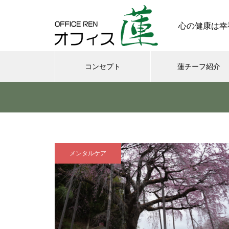
心の健康は幸
コンセプト
蓮チーフ紹介
メンタル
今日からできる・・・人間関係
に疲れたときの対処法５選
メンタルケア
｜ 心がラクになる考え方
さまざまなシチュエーションの