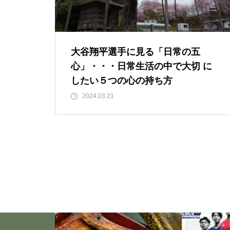
「失恋」からの喪失感や絶望
感、また新たな心境をもたらす
アイディア 2
大谷翔平選手に見る「日常の五
心」・・・日常生活の中で大切 に
いくつになっても新しいことに
したい５つの心の持ち方
チャレンジしていきた
2024.03.21
い！・・・・・ただ今、「老
化」という「成長期中」です！
大谷翔平選手に見る「日常の五
心」・・・日常生活の中で大切
にしたい５つの心の持ち方