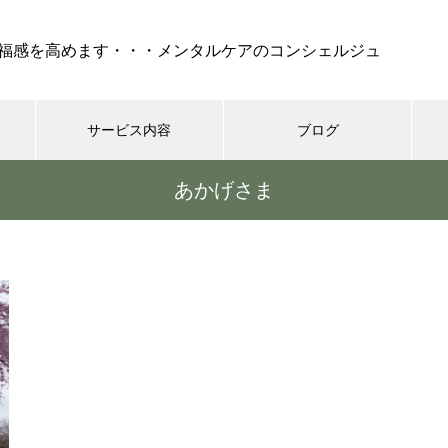
福感を高めます・・・メンタルケアのコンシェルジュ
サービス内容
ブログ
あかげさま
ケア
セラピー
REIKI（靈氣）
コーチング・
『 孤独 』・・・不安、怒
り、絶望でけでなく、妬み、嫉
みといった嫌な部分も現れ
る・・・時には死も
シニア世代の恋愛、結婚はゴー