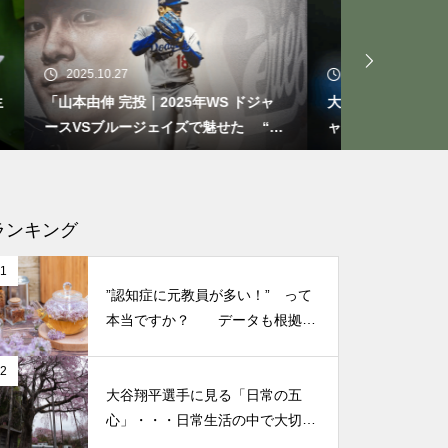
もしも、「水」に記憶があった
ら？・・・その情報や記憶がよ
り解明できたら絶対に面白い❕
2025.10.21
2025.0
その２
S ドジャ
大谷翔平選手 伝説の一夜・・・ドジ
今日から
せた “打
ャースをワールドシリーズへ導いた
たときの
“二刀流” の奇跡
なる考え
仏教の代表的な悟り「三法
印」・・・「より良い」という
気持ちを捨てると ”すごく楽に
ランキング
生きられる”・・・
1
”認知症に元教員が多い！” って
誰にでも起こり得る感情「育児
本当ですか？ データも根拠も
なさそうですが・・・
の放棄」・・・それでも親にな
2
ってから分かった、育児、親な
大谷翔平選手に見る「日常の五
っていく楽しみ
心」・・・日常生活の中で大切
にしたい５つの心の持ち方