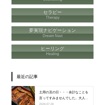
セラピー
Therapy
夢実現ナビゲーション
Dream Navi
ヒーリング
Healing
最近の記事
土用の丑の日・・・余計なことを
言ってすみませんでした。大人気
なかったですね・・・
2026.07.28