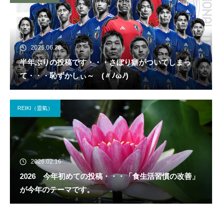
2026.06.26
半年ぶりの投稿です・・・さぼり癖がついてしまっ
て・・・恥ずかしぃ～ (〃ﾉωﾉ)
REIKI（靈氣）
2026.02.16
2026 今年初めての投稿・・・「食生活習慣の改善」
が今年のテーマです。