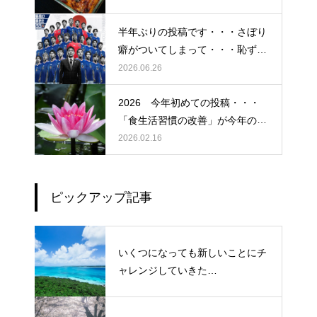
半年ぶりの投稿です・・・さぼり
癖がついてしまって・・・恥ずか
しぃ～ (〃ﾉωﾉ)
2026.06.26
2026 今年初めての投稿・・・
「食生活習慣の改善」が今年のテ
ーマです。
2026.02.16
ピックアップ記事
いくつになっても新しいことにチ
ャレンジしていきた
い！・・・・・ただ今、「老化」
という「成長期中」です！