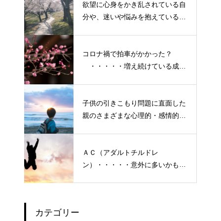
欲望に心身をかき乱されている自
分や、迷いや悩みを抱えているネ
ガティブな自身も素直に受け入れ
よう！
コロナ禍で拍車がかかった？
・・・・・増え続けている成人
の引きこもり
子供の引きこもり問題に直面した
親のさまざまな心理的・感情的な
悩み、実情と対策
ＡＣ（アダルトチルドレ
ン）・・・・・意外に多いかも？
「普通にしている」普段いる隣
の人たち
カテゴリー