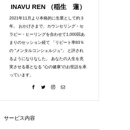
「失恋」からの喪失感や絶望
INAVU REN （稲生 蓮）
感、また新たな心境をもたらす
2021年11月より本格的に生業として約３
アイディア
年。 おかげさまで、カウンセリング・セ
ラピー・ヒーリングを合わせて1,000回あ
欲望に心身をかき乱されている
まりのセッション経て 「リピート率83％
自分や、迷いや悩みを抱えてい
の "メンタルコンシェルジュ”」 と評され
るネガティブな自身も素直に受
るようになりなした。 あなたの人生を充
け入れよう！
実させる基となる ”心の健康”のお世話を承
っています。
仏教の代表的な悟り「三法
印」・・・「より良い」という
気持ちを捨てると ”すごく楽に
生きられる”・・・
サービス内容