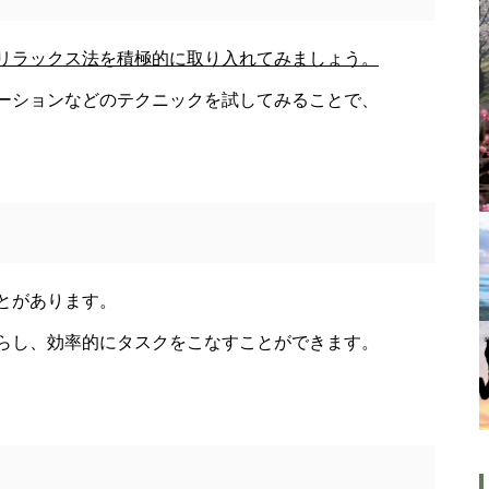
雑誌「セラピスト」：2023年09
リラックス法を積極的に取り入れてみましょう。
月07日発売号 に レイキヒー
ーションなどのテクニックを試してみることで、
リング入門 掲載されてます。
「ＲＥＩＫＩ」（レイキ）は海
外では「統合医療」として認知
されています
とがあります。
らし、効率的にタスクをこなすことができます。
ド
大谷翔平選手 伝説の一
夜・・・ドジャースをワールド
シリーズへ導いた “二刀流” の奇
跡