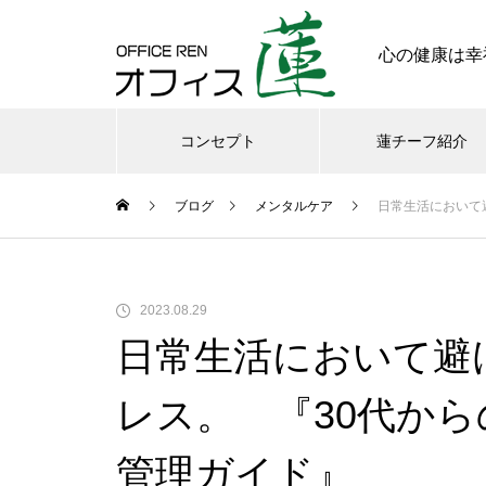
心の健康は幸
コンセプト
蓮チーフ紹介
ブログ
メンタルケア
日常生活において
メンタル
今日からできる・・・人間関係
2023.08.29
に疲れたときの対処法５選
日常生活において避
｜ 心がラクになる考え方
レス。 『30代か
管理ガイド』
さまざまなシチュエーションの