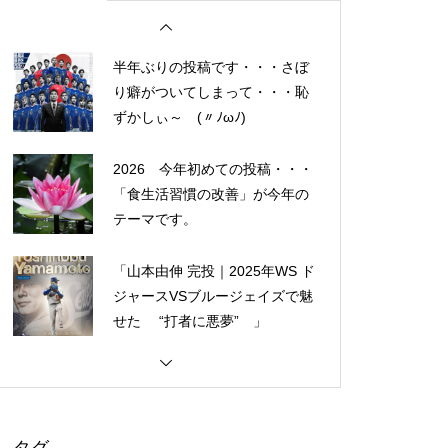
人気なかったですね・・・
半年ぶりの投稿です・・・さぼ
り癖がついてしまって・・・恥
ずかしぃ～ (〃ﾉωﾉ)
2026 今年初めての投稿・・・
「食生活習慣の改善」が今年の
テーマです。
「山本由伸 完投｜2025年WS ド
ジャースVSブルージェイズで魅
せた “打者に悪夢” 」
大谷翔平選手 伝説の一
夜・・・ドジャースをワールド
シリーズへ導いた “二刀流” の奇
跡