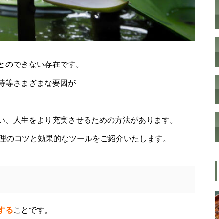
”認知症に元教員が多い！” っ
て本当ですか？ データも根
拠もなさそうですが・・・
とのできない存在です。
今後もっと増えると思われる
待等さまざまな要因が
「老老介護」 その実情と社会
的問題について考えてみまし
た。
い、人生をより充実させるための方法があります。
管理のコツと効果的なツールをご紹介いたします。
「ネグレクト」って育児放棄だ
けじゃなかった・・・・・ ネ
グレクト（neglect）の定義
する
ことです。