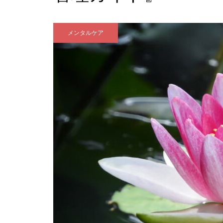
「失恋」からの喪失感や絶望
感、また新たな心境をもたらす
アイディア 2
メンタルケア
いくつになっても新しいことに
チャレンジしていきた
い！・・・・・ただ今、「老
化」という「成長期中」です！
大谷翔平選手に見る「日常の五
心」・・・日常生活の中で大切
にしたい５つの心の持ち方