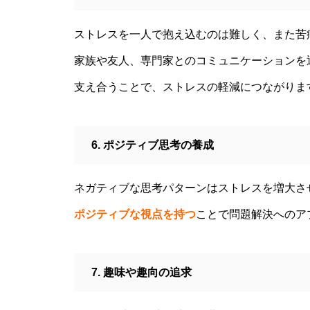
ストレスを一人で抱え込むのは難しく、また苦
「ト書き」・・・・・会話にも
家族や友人、専門家とのコミュニケーションを
「ト書き」をイメージするとコ
支え合うことで、ストレスの軽減につながりま
ミュニケーションが楽かも？
6. ポジティブ思考の養成
シニア世代の恋愛、結婚はゴー
ルではなく、人生をいかに楽し
ネガティブな思考パターンはストレスを増大さ
く生きるためのエッセン
ポジティブな視点を持つ
ことで問題解決へのア
ス・・・
大谷翔平選手に見る「日常の五
7. 趣味や趣向の追求
心」・・・日常生活の中で大切
にしたい５つの心の持ち方