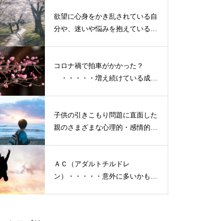
という「成長期中」です！
欲望に心身をかき乱されている自
【 １日限りのレイキカフェ
分や、迷いや悩みを抱えているネ
『AQUELLE（あきゅえる）』
ガティブな自身も素直に受け入れ
で、おいしいランチとコーヒ
よう！
ー】
コロナ禍で拍車がかかった？
・・・・・増え続けている成人
の引きこもり
子供の引きこもり問題に直面した
癒しイベントのご案内
親のさまざまな心理的・感情的な
悩み、実情と対策
ＡＣ（アダルトチルドレ
ン）・・・・・意外に多いかも？
米国メジャーリーグ殿堂入り、
「普通にしている」普段いる隣
イチローさんの感動的なスピー
の人たち
チをこのブログに残したい