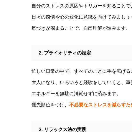
自分のストレスの原因やトリガーを知ることで
親の介護は大変な仕事であり、
ストレスがつきものですが、第
日々の感情や心の変化に意識を向けてみましょ
一に自分自身を大切にしましょ
気づきが深まることで、自己理解が進みます。
う。
2. プライオリティの設定
2026 今年初めての投稿・・・
「食生活習慣の改善」が今年の
テーマです。
忙しい日常の中で、すべてのことに手を広げる
大人になり、いろいろと経験をしていくと、重
エネルギーを無駄に消耗せずに済みます。
もしも、「水」に記憶があった
優先順位をつけ、
不必要なストレスを減らすた
ら？・・・その情報や記憶がよ
り解明できたら絶対に面白い❕
その１
3. リラックス法の実践