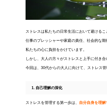
「ト書き」・・・・・会話にも
「ト書き」をイメージするとコ
ミュニケーションが楽かも？
ストレスは私たちの日常生活において避けるこ
もしも、「水」に記憶があった
仕事のプレッシャーや家庭の責任、社会的な期
ら？・・・その情報や記憶がよ
私たちの心に負担をかけています。
り解明できたら絶対に面白い❕
その１
しかし、大人の方々がストレスと上手に付き合
今回は、30代からの大人に向けて、ストレス
私が第三の人生の生業にメンタ
ルケアやセラピストになろうと
1. 自己理解の深化
決めたきっかけと「お経」との
出会い
ストレスを管理する第一歩は、
自分自身を理解