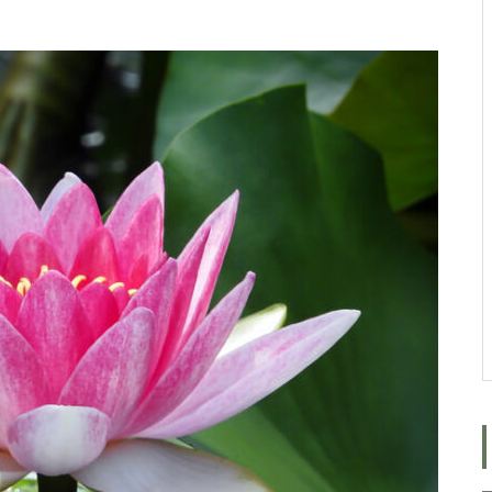
ルではなく、人生をいかに楽し
く生きるためのエッセン
ス・・・
今後もっと増えると思われる
「老老介護」 その実情と社会
的問題について考えてみまし
た。
コロナ禍で拍車がかかった？
・・・・・増え続けている成
人の引きこもり