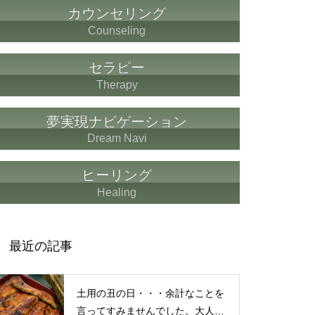
もしも、「水」に記憶があった
カウンセリング
ら？・・・その情報や記憶がよ
Counseling
り解明できたら絶対に面白い❕
その２
セラピー
Therapy
仏教の代表的な悟り「三法
夢実現ナビゲーション
印」・・・「より良い」という
Dream Navi
気持ちを捨てると ”すごく楽に
生きられる”・・・
ヒーリング
Healing
誰にでも起こり得る感情「育児
の放棄」・・・それでも親にな
最近の記事
ってから分かった、育児、親な
っていく楽しみ
土用の丑の日・・・余計なことを
言ってすみませんでした。大人気