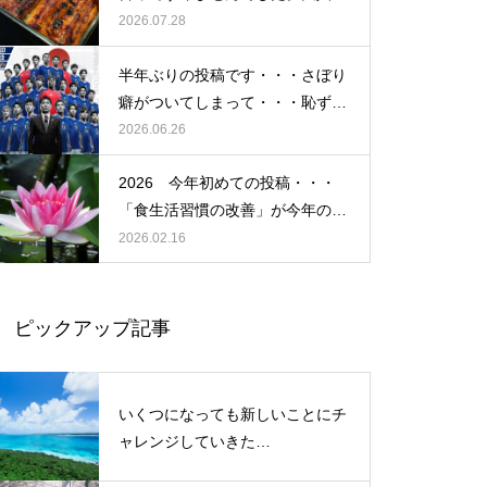
なかったですね・・・
2026.07.28
「氣」と「気」 使い分けには
意味があるんです・・・ご存知
半年ぶりの投稿です・・・さぼり
でしたか？ その２
癖がついてしまって・・・恥ずか
しぃ～ (〃ﾉωﾉ)
2026.06.26
2026 今年初めての投稿・・・
もしも、「水」に記憶があった
「食生活習慣の改善」が今年のテ
ら？・・・その情報や記憶がよ
ーマです。
2026.02.16
り解明できたら絶対に面白い❕
その２
ピックアップ記事
「氣」と「気」 使い分けには
意味があるんです・・・ご存知
いくつになっても新しいことにチ
でしたか？ その２
ャレンジしていきた
い！・・・・・ただ今、「老化」