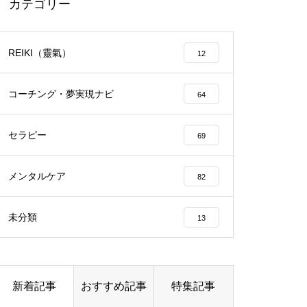
カテゴリー
今でも普通に使っているけど、
REIKI（靈氣）
12
結構笑えた・・・大塚製薬
エイジングケアで最近気になっ
「社会人用語は突然に」
ているスキンケア製品・・・幹
コーチング・夢実現ナビ
64
細胞コスメ vs エクソソーム
コスメ ①
セラピー
69
エイジングケアで最近気になっ
いくつになっても新しいことに
ているスキンケア製品・・・エ
チャレンジしていきた
メンタルケア
クソソームコスメ
82
い！・・・・・ただ今、「老
エイジングケアで最近気になっ
化」という「成長期中」です！
未分類
13
ているスキンケア製品・・・幹
細胞コスメ ③
「時を得るものは栄え、時を失
土用の丑の日・・・余計なこと
うものは滅びる」 ： 中国の
新着記事
おすすめ記事
特集記事
を言ってすみませんでした。大
戦国時代の思想家、列子の言葉