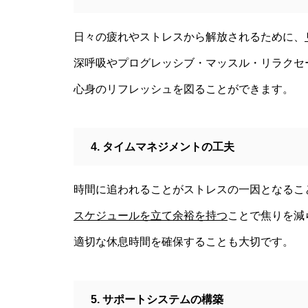
「氣」と「気」 使い分けには
日々の疲れやストレスから解放されるために、
意味があるんです・・・ご存知
深呼吸やプログレッシブ・マッスル・リラクセ
でしたか？
心身のリフレッシュを図ることができます。
4. タイムマネジメントの工夫
『食と氣』 ～team P.L.P 徳島
市でのイベントのご紹介です。
時間に追われることがストレスの一因となるこ
スケジュールを立て余裕を持つ
ことで焦りを減
適切な休息時間を確保することも大切です。
「山本由伸 完投｜2025年WS 
ジャースVSブルージェイズで魅
せた “打者に悪夢” 」
5. サポートシステムの構築