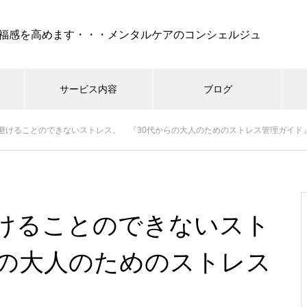
福感を高めます・・・メンタルケアのコンシェルジュ
サービス内容
ブログ
避けることのできないストレス。 『30代からの大人のためのストレス管理ガイド
ケア
セラピー
REIKI（靈氣）
コーチング・
『 孤独 』・・・不安、怒
り、絶望でけでなく、妬み、嫉
けることのできないスト
みといった嫌な部分も現れ
る・・・時には死も
らの大人のためのストレス
シニア世代の恋愛、結婚はゴー