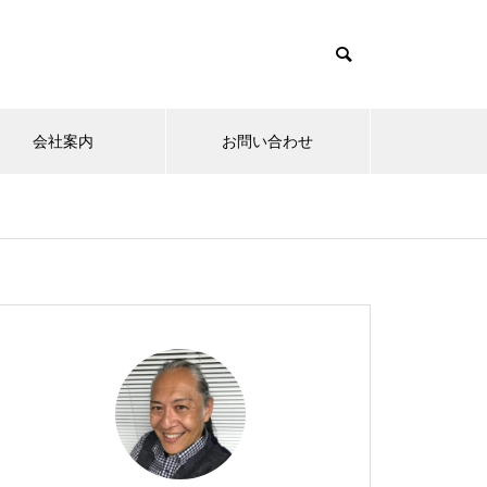
会社案内
お問い合わせ
』
夢実現ナビ
”認知症に元教員が多い！” っ
て本当ですか？ データも根
拠もなさそうですが・・・
さまざまなシチュエーションの