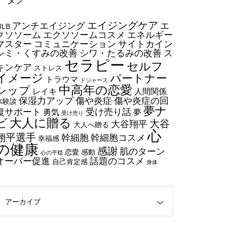
タグ
今日からできる・・・人間関係
エイジングケア
アンチエイジング
エ
に疲れたときの対処法５選
MLB
クソソーム
エクソソームコスメ
エネルギー
｜ 心がラクになる考え方
マスター
コミュニケーション
サイトカイン
シミ・くすみの改善
シワ・たるみの改善
ス
セラピー
セルフ
エイジングケアで最近気になっ
キンケア
ストレス
イメージ
パートナー
ているスキンケア製品・・・幹
トラウマ
ドジャース
中高年の恋愛
シップ
細胞コスメ vs エクソソーム
レイキ
人間関係
保湿力アップ
傷や炎症
傷や炎症の回
体験談
コスメ②
夢ナ
復サポート
受け売り話
勇気
夢
受け売り
エイジングケアで最近気になっ
大人に贈る
ビ
大谷
大谷翔平
大人へ贈る
ているスキンケア製品・・・幹
心
翔平選手
幹細胞
幹細胞コスメ
幸福感
細胞コスメ vs エクソソーム
の健康
感謝
肌のターン
恋愛
感動
心の平穏
コスメ ①
オーバー促進
話題のコスメ
自己肯定感
身体
エイジングケアで最近気になっ
ているスキンケア製品・・・エ
クソソームコスメ
アーカイブ
エイジングケアで最近気になっ