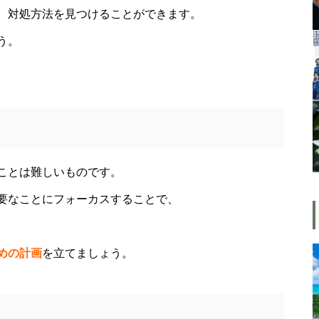
、対処方法を見つけることができます。
「時を得るものは栄え、時を失
うものは滅びる」 ： 中国の
う。
戦国時代の思想家、列子の言葉
猫年齢１１６歳・・・２５年間
一緒に暮らす我が家の「お局」
と「ボス」の兄妹猫
ことは難しいものです。
要なことにフォーカスすることで、
「時を得るものは栄え、時を失
めの計画
を立てましょう。
うものは滅びる」 ： 中国の
戦国時代の思想家、列子の言葉