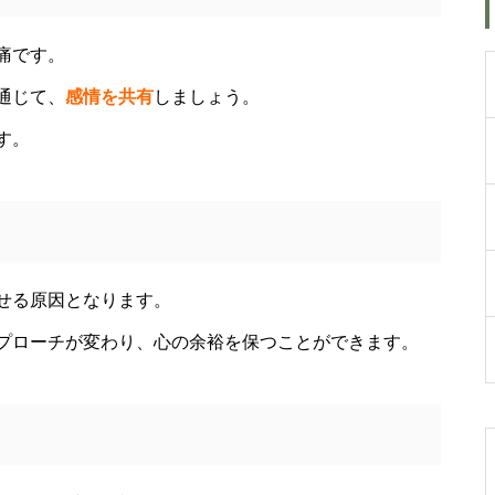
痛です。
いまだにもっと成長した
通じて、
感情を共有
しましょう。
い・・・人生の横軸と縦軸を見
す。
直してみました・・・世界拡が
った出逢いや経験に感謝
自動車の自動運転化が進む未
来・・・自動車の盗難事件のニ
せる原因となります。
ュースや酒気帯び運転検挙の検
プローチが変わり、心の余裕を保つことができます。
問を見て最近思うこと
私が第三の人生の生業にメンタ
ルケアやセラピストになろうと
決めたきっかけと「お経」との