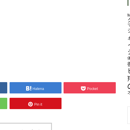
Hatena
Pocket
Pin it