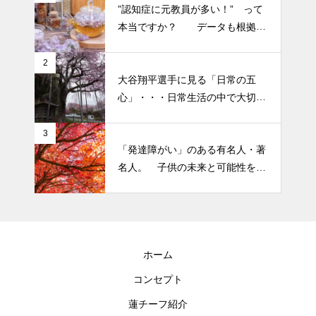
り癖がついてしまって・・・恥
”認知症に元教員が多い！” って
細胞コスメ ③
ずかしぃ～ (〃ﾉωﾉ)
本当ですか？ データも根拠も
なさそうですが・・・
2026 今年初めての投稿・・・
2
大谷翔平選手に見る「日常の五
「食生活習慣の改善」が今年の
心」・・・日常生活の中で大切
テーマです。
にしたい５つの心の持ち方
3
「発達障がい」のある有名人・著
名人。 子供の未来と可能性を秘
めた立派な個性「発達障がい」
ホーム
コンセプト
蓮チーフ紹介