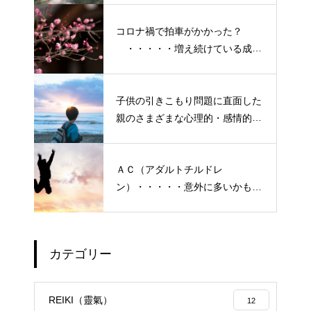
よう！
コロナ禍で拍車がかかった？
・・・・・増え続けている成人
の引きこもり
子供の引きこもり問題に直面した
親のさまざまな心理的・感情的な
悩み、実情と対策
ＡＣ（アダルトチルドレ
ン）・・・・・意外に多いかも？
「普通にしている」普段いる隣
の人たち
カテゴリー
エイジングケアで最近気になっ
ているスキンケア製品・・・幹
REIKI（靈氣）
12