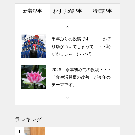
今日からできる・・・人間関係
土用の丑の日・・・余計なこと
に疲れたときの対処法５選
新着記事
おすすめ記事
特集記事
を言ってすみませんでした。大
｜ 心がラクになる考え方
人気なかったですね・・・
エイジングケアで最近気になっ
半年ぶりの投稿です・・・さぼ
ているスキンケア製品・・・幹
り癖がついてしまって・・・恥
細胞コスメ vs エクソソーム
ずかしぃ～ (〃ﾉωﾉ)
コスメ②
エイジングケアで最近気になっ
2026 今年初めての投稿・・・
ているスキンケア製品・・・幹
「食生活習慣の改善」が今年の
細胞コスメ vs エクソソーム
テーマです。
コスメ ①
エイジングケアで最近気になっ
土用の丑の日・・・余計なこと
ているスキンケア製品・・・エ
を言ってすみませんでした。大
クソソームコスメ
人気なかったですね・・・
ランキング
エイジングケアで最近気になっ
半年ぶりの投稿です・・・さぼ
ているスキンケア製品・・・幹
1