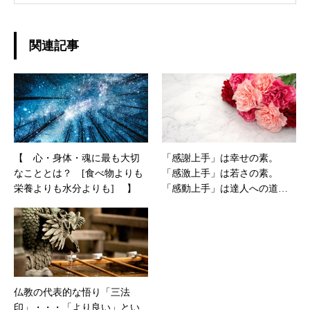
ド、カメラ
関連記事
【 心・身体・魂に最も大切
「感謝上手」は幸せの素。
なこととは？ [食べ物よりも
「感激上手」は若さの素。
栄養よりも水分よりも] 】
「感動上手」は達人への道し
るべ
仏教の代表的な悟り「三法
印」・・・「より良い」とい