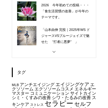
2026 今年初めての投稿・・・
「食生活習慣の改善」が今年の
テーマです。
「山本由伸 完投｜2025年WS ド
ジャースVSブルージェイズで魅
せた “打者に悪夢” 」
大谷翔平選手 伝説の一
夜・・・ドジャースをワールド
シリーズへ導いた “二刀流” の奇
タグ
跡
今日からできる・・・人間関係
エイジングケア
アンチエイジング
エ
に疲れたときの対処法５選
MLB
クソソーム
エクソソームコスメ
エネルギー
｜ 心がラクになる考え方
マスター
コミュニケーション
サイトカイン
シミ・くすみの改善
シワ・たるみの改善
ス
セラピー
セルフ
エイジングケアで最近気になっ
キンケア
ストレス