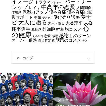
イメージ
パートナー
ているスキンケア製品・・・幹
トラウマ
ドジャース
中高年の恋愛
シップ
細胞コスメ vs エクソソーム
レイキ
人間関係
保湿力アップ
傷や炎症
傷や炎症の回
体験談
コスメ②
夢ナ
復サポート
受け売り話
勇気
夢
受け売り
エイジングケアで最近気になっ
大人に贈る
ビ
大谷
大谷翔平
大人へ贈る
ているスキンケア製品・・・幹
心
翔平選手
幹細胞
幹細胞コスメ
幸福感
細胞コスメ vs エクソソーム
の健康
感謝
肌のターン
恋愛
感動
心の平穏
コスメ ①
オーバー促進
話題のコスメ
自己肯定感
身体
エイジングケアで最近気になっ
ているスキンケア製品・・・エ
クソソームコスメ
アーカイブ
エイジングケアで最近気になっ
ているスキンケア製品・・・幹
細胞コスメ ③
土用の丑の日・・・余計なこと
を言ってすみませんでした。大
2026.06.26
2026.02.16
人気なかったですね・・・