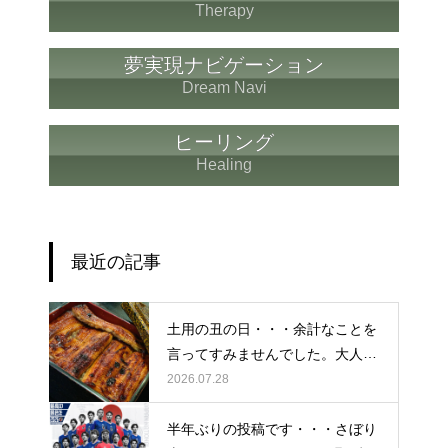
Therapy
夢実現ナビゲーション
Dream Navi
ヒーリング
Healing
最近の記事
土用の丑の日・・・余計なことを
言ってすみませんでした。大人気
なかったですね・・・
2026.07.28
半年ぶりの投稿です・・・さぼり