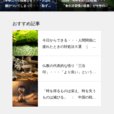
半年ぶりの投稿です・・・さぼり
2026 今年初めての投稿・・・
癖がついてしまって・・・恥ずか
「食生活習慣の改善」が今年のテ
半年ぶりの投稿です・・・さぼ
しぃ～ (〃ﾉωﾉ)
ーマです。
り癖がついてしまって・・・恥
おすすめ記事
ずかしぃ～ (〃ﾉωﾉ)
2026 今年初めての投稿・・・
今日からできる・・・人間関係に
「食生活習慣の改善」が今年の
疲れたときの対処法５選 ｜ 心
テーマです。
がラクになる考え方
「山本由伸 完投｜2025年WS ド
仏教の代表的な悟り「三法
半年ぶりの投稿です・・・さぼ
ジャースVSブルージェイズで魅
印」・・・「より良い」という気
り癖がついてしまって・・・恥
せた “打者に悪夢” 」
持ちを捨てると ”すごく楽に生
ずかしぃ～ (〃ﾉωﾉ)
きられる”・・・
大谷翔平選手 伝説の一
「時を得るものは栄え、時を失う
2026 今年初めての投稿・・・
夜・・・ドジャースをワールド
ものは滅びる」 ： 中国の戦国
「食生活習慣の改善」が今年の
シリーズへ導いた “二刀流” の奇
時代の思想家、列子の言葉
テーマです。
跡