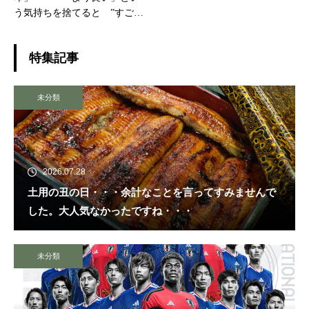
う気持ちを捨てると ”すごく
楽に生きられる”・・・
特集記事
未分類
2026.07.28
土用の丑の日・・・余計なことを言ってすみませんで
した。大人気なかったですね・・・
未分類