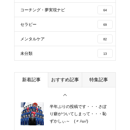
細胞コスメ vs エクソソーム
コスメ ①
コーチング・夢実現ナビ
64
エイジングケアで最近気になっ
セラピー
ているスキンケア製品・・・エ
69
クソソームコスメ
メンタルケア
82
エイジングケアで最近気になっ
未分類
13
ているスキンケア製品・・・幹
細胞コスメ ③
土用の丑の日・・・余計なこと
新着記事
おすすめ記事
特集記事
を言ってすみませんでした。大
人気なかったですね・・・
半年ぶりの投稿です・・・さぼ
り癖がついてしまって・・・恥
ずかしぃ～ (〃ﾉωﾉ)