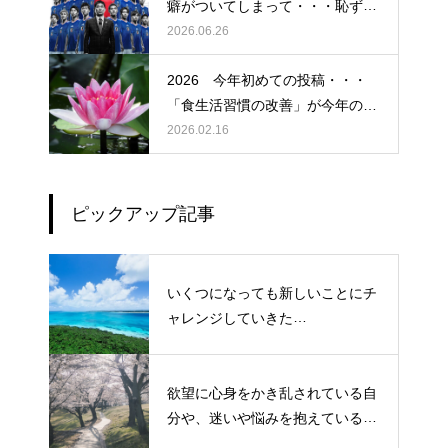
癖がついてしまって・・・恥ずか
しぃ～ (〃ﾉωﾉ)
2026.06.26
2026 今年初めての投稿・・・
「食生活習慣の改善」が今年のテ
ーマです。
2026.02.16
ピックアップ記事
いくつになっても新しいことにチ
ャレンジしていきた
い！・・・・・ただ今、「老化」
という「成長期中」です！
欲望に心身をかき乱されている自
分や、迷いや悩みを抱えているネ
ガティブな自身も素直に受け入れ