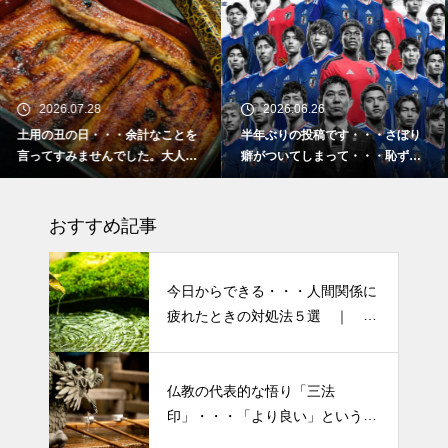
2026.06.26
2026.02.16
とを
半年ぶりの投稿です・・・さぼり
2026 今年初めての投稿・・
人気
癖がついてしまって・・・恥ずか
「食生活習慣の改善」が今年
しぃ～ (〃ﾉωﾉ)
ーマです。
おすすめ記事
今日からできる・・・人間関係に
疲れたときの対処法５選 ｜ 心
がラクになる考え方
仏教の代表的な悟り「三法
印」・・・「より良い」という気
半年ぶりの投稿です・・・さぼ
持ちを捨てると ”すごく楽に生
り癖がついてしまって・・・恥