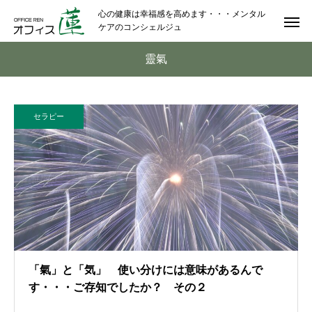
心の健康は幸福感を高めます・・・メンタル
ケアのコンシェルジュ
靈氣
セラピー
「氣」と「気」 使い分けには意味があるんで
す・・・ご存知でしたか？ その２