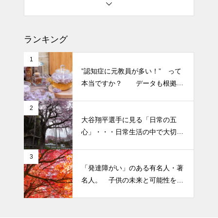
土用の丑の日・・・余計なこと
を言ってすみませんでした。大
ランキング
人気なかったですね・・・
1
半年ぶりの投稿です・・・さぼ
”認知症に元教員が多い！” って
り癖がついてしまって・・・恥
本当ですか？ データも根拠も
ずかしぃ～ (〃ﾉωﾉ)
なさそうですが・・・
2
2026 今年初めての投稿・・・
大谷翔平選手に見る「日常の五
「食生活習慣の改善」が今年の
心」・・・日常生活の中で大切
テーマです。
にしたい５つの心の持ち方
3
「発達障がい」のある有名人・著
名人。 子供の未来と可能性を秘
めた立派な個性「発達障がい」