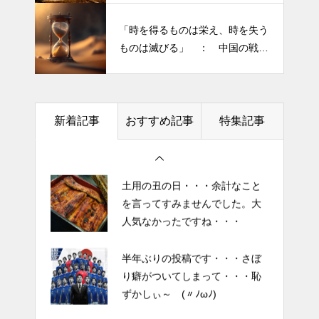
きられる”・・・
ずかしぃ～ (〃ﾉωﾉ)
「時を得るものは栄え、時を失う
ものは滅びる」 ： 中国の戦国
2026 今年初めての投稿・・・
時代の思想家、列子の言葉
「食生活習慣の改善」が今年の
テーマです。
新着記事
おすすめ記事
特集記事
土用の丑の日・・・余計なこと
を言ってすみませんでした。大
人気なかったですね・・・
半年ぶりの投稿です・・・さぼ
り癖がついてしまって・・・恥
ずかしぃ～ (〃ﾉωﾉ)
2026 今年初めての投稿・・・
「食生活習慣の改善」が今年の
テーマです。