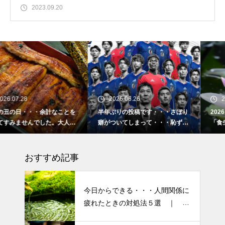
2023.09.20
2026.06.26
2026.02.16
を
半年ぶりの投稿です・・・さぼり
2026 今年初めての投稿・・
気
癖がついてしまって・・・恥ずか
「食生活習慣の改善」が今年の
しぃ～ (〃ﾉωﾉ)
ーマです。
おすすめ記事
今日からできる・・・人間関係に
疲れたときの対処法５選 ｜ 心
がラクになる考え方