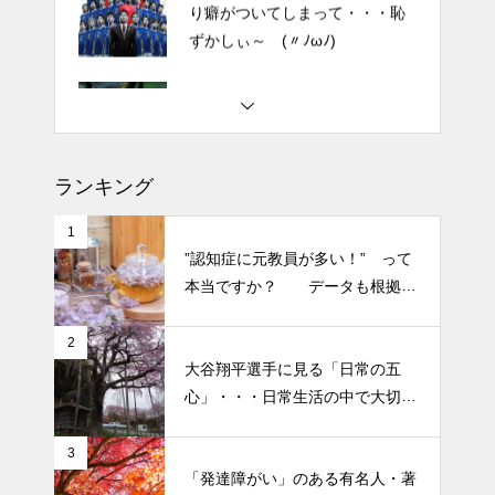
2026 今年初めての投稿・・・
「食生活習慣の改善」が今年の
テーマです。
土用の丑の日・・・余計なこと
を言ってすみませんでした。大
ランキング
人気なかったですね・・・
1
半年ぶりの投稿です・・・さぼ
”認知症に元教員が多い！” って
り癖がついてしまって・・・恥
本当ですか？ データも根拠も
ずかしぃ～ (〃ﾉωﾉ)
なさそうですが・・・
2
2026 今年初めての投稿・・・
大谷翔平選手に見る「日常の五
「食生活習慣の改善」が今年の
心」・・・日常生活の中で大切
テーマです。
にしたい５つの心の持ち方
3
「発達障がい」のある有名人・著