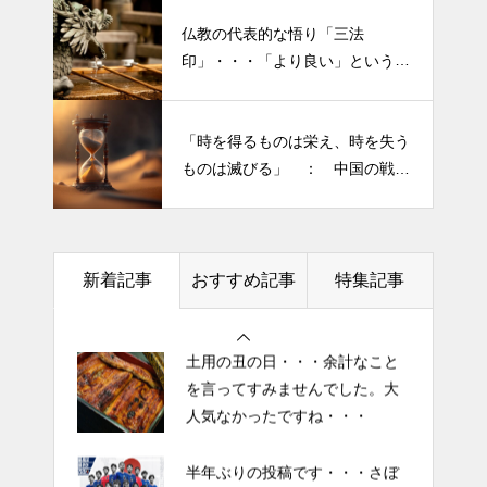
仏教の代表的な悟り「三法
印」・・・「より良い」という気
半年ぶりの投稿です・・・さぼ
持ちを捨てると ”すごく楽に生
り癖がついてしまって・・・恥
きられる”・・・
ずかしぃ～ (〃ﾉωﾉ)
「時を得るものは栄え、時を失う
ものは滅びる」 ： 中国の戦国
2026 今年初めての投稿・・・
時代の思想家、列子の言葉
「食生活習慣の改善」が今年の
テーマです。
新着記事
おすすめ記事
特集記事
土用の丑の日・・・余計なこと
を言ってすみませんでした。大
人気なかったですね・・・
半年ぶりの投稿です・・・さぼ
り癖がついてしまって・・・恥
ずかしぃ～ (〃ﾉωﾉ)