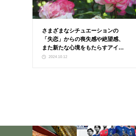
「失恋」からの喪失感や絶望
感、また新たな心境をもたらす
アイディア 2
さまざまなシチュエーションの
「失恋」からの喪失感や絶望感、
いくつになっても新しいことに
また新たな心境をもたらすアイデ
チャレンジしていきた
ィア 2
2024.10.12
い！・・・・・ただ今、「老
化」という「成長期中」です！
大谷翔平選手に見る「日常の五
心」・・・日常生活の中で大切
にしたい５つの心の持ち方