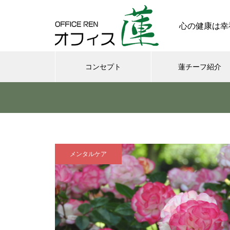
心の健康は幸
コンセプト
蓮チーフ紹介
メンタル
今日からできる・・・人間関係
に疲れたときの対処法５選
メンタルケア
｜ 心がラクになる考え方
さまざまなシチュエーションの