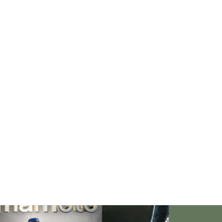
「失恋」からの喪失感や絶望
感、また新たな心境をもたらす
アイディア
欲望に心身をかき乱されている
自分や、迷いや悩みを抱えてい
るネガティブな自身も素直に受
け入れよう！
仏教の代表的な悟り「三法
印」・・・「より良い」という
気持ちを捨てると ”すごく楽に
生きられる”・・・