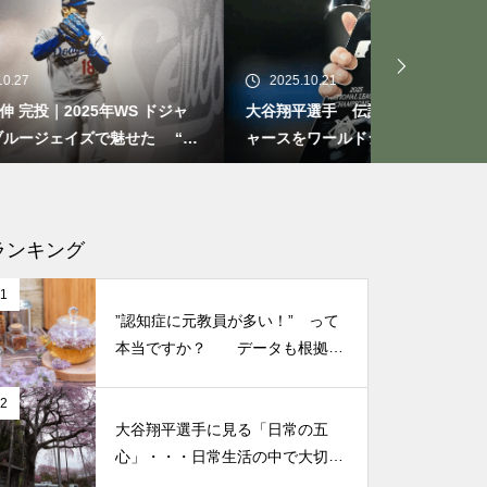
もしも、「水」に記憶があった
ら？・・・その情報や記憶がよ
り解明できたら絶対に面白い❕
2025.10.21
2025.09.29
その２
ドジャ
大谷翔平選手 伝説の一夜・・・ドジ
今日からでき
 “打
ャースをワールドシリーズへ導いた
たときの対処
“二刀流” の奇跡
なる考え方
仏教の代表的な悟り「三法
印」・・・「より良い」という
気持ちを捨てると ”すごく楽に
ランキング
生きられる”・・・
1
”認知症に元教員が多い！” って
誰にでも起こり得る感情「育児
本当ですか？ データも根拠も
なさそうですが・・・
の放棄」・・・それでも親にな
2
ってから分かった、育児、親な
大谷翔平選手に見る「日常の五
っていく楽しみ
心」・・・日常生活の中で大切
にしたい５つの心の持ち方