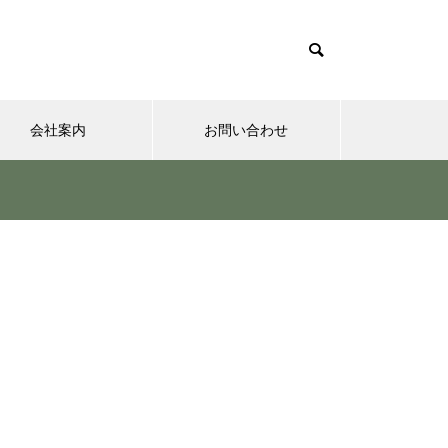
会社案内
お問い合わせ
夢実現ナビ
”認知症に元教員が多い！” っ
て本当ですか？ データも根
拠もなさそうですが・・・
さまざまなシチュエーションの