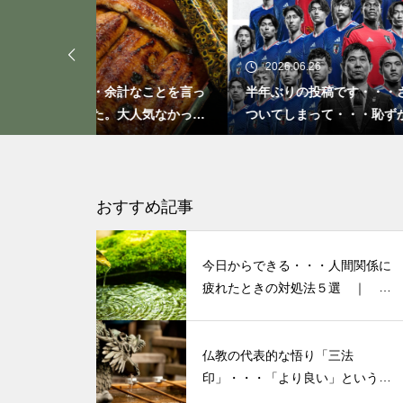
「ト書き」・・・・・会話にも
「ト書き」をイメージするとコ
ミュニケーションが楽かも？
2026.06.26
20
なことを言っ
半年ぶりの投稿です・・・さぼり癖が
20
人気なかった
ついてしまって・・・恥ずかしぃ～
活習
(〃ﾉωﾉ)
もしも、「水」に記憶があった
ら？・・・その情報や記憶がよ
り解明できたら絶対に面白い❕
おすすめ記事
その１
今日からできる・・・人間関係に
私が第三の人生の生業にメンタ
疲れたときの対処法５選 ｜ 心
がラクになる考え方
ルケアやセラピストになろうと
決めたきっかけと「お経」との
仏教の代表的な悟り「三法
出会い
印」・・・「より良い」という気
持ちを捨てると ”すごく楽に生