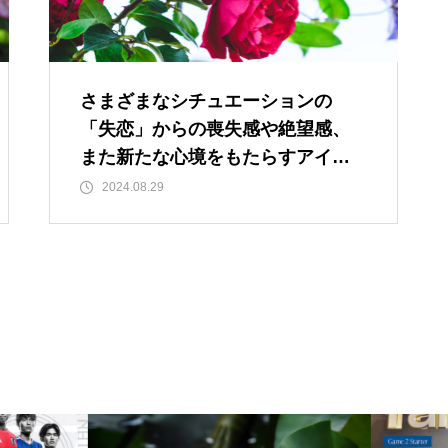
ルではなく、人生をいかに楽し
く生きるためのエッセン
ス・・・
さまざまなシチュエーションの
「失恋」からの喪失感や絶望感、
今後もっと増えると思われる
また新たな心境をもたらすアイデ
「老老介護」 その実情と社会
ィア
2024.08.29
的問題について考えてみまし
た。
コロナ禍で拍車がかかった？
・・・・・増え続けている成
人の引きこもり