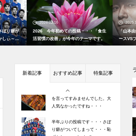
”認知症に元教員が多い！” っ
て本当ですか？ データも根
半年ぶりの投稿です・・・さぼ
り癖がついてしまって・・・恥
拠もなさそうですが・・・
26.02.16
2025.10.27
ずかしぃ～ (〃ﾉωﾉ)
26 今年初めての投稿・・・「食生
「山本由伸 完投｜2025年WS 
慣の改善」が今年のテーマです。
ースVSブルージェイズで魅せた
2026 今年初めての投稿・・・
者に悪夢” 」
「食生活習慣の改善」が今年の
今後もっと増えると思われる
テーマです。
「老老介護」 その実情と社会
的問題について考えてみまし
土用の丑の日・・・余計なこと
新着記事
おすすめ記事
特集記事
た。
を言ってすみませんでした。大
人気なかったですね・・・
「ネグレクト」って育児放棄だ
半年ぶりの投稿です・・・さぼ
けじゃなかった・・・・・ ネ
り癖がついてしまって・・・恥
グレクト（neglect）の定義
ずかしぃ～ (〃ﾉωﾉ)
2026 今年初めての投稿・・・