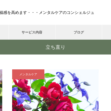
福感を高めます・・・メンタルケアのコンシェルジュ
サービス内容
ブログ
立ち直り
ケア
セラピー
REIKI（靈氣）
コーチング・
『 孤独 』・・・不安、怒
り、絶望でけでなく、妬み、嫉
メンタルケア
みといった嫌な部分も現れ
る・・・時には死も
シニア世代の恋愛、結婚はゴー