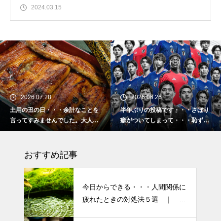
2024.03.15
2026.06.26
2026.02.16
計なことを
半年ぶりの投稿です・・・さぼり
2026 今年初めての
た。大人気
癖がついてしまって・・・恥ずか
「食生活習慣の改善」
しぃ～ (〃ﾉωﾉ)
ーマです。
おすすめ記事
今日からできる・・・人間関係に
疲れたときの対処法５選 ｜ 心
がラクになる考え方