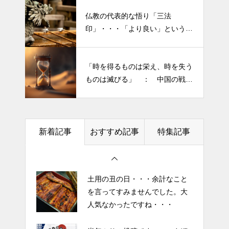
仏教の代表的な悟り「三法
印」・・・「より良い」という気
持ちを捨てると ”すごく楽に生
半年ぶりの投稿です・・・さぼ
きられる”・・・
り癖がついてしまって・・・恥
「時を得るものは栄え、時を失う
ずかしぃ～ (〃ﾉωﾉ)
ものは滅びる」 ： 中国の戦国
時代の思想家、列子の言葉
2026 今年初めての投稿・・・
「食生活習慣の改善」が今年の
テーマです。
新着記事
おすすめ記事
特集記事
土用の丑の日・・・余計なこと
を言ってすみませんでした。大
人気なかったですね・・・
半年ぶりの投稿です・・・さぼ
り癖がついてしまって・・・恥
ずかしぃ～ (〃ﾉωﾉ)