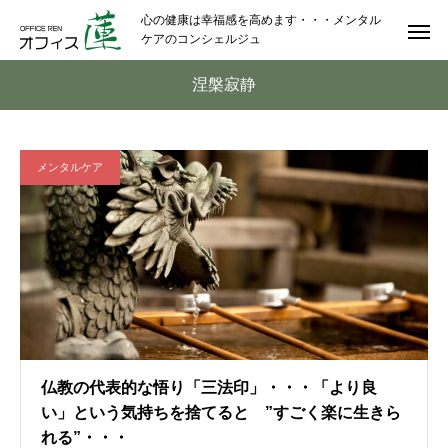
心の健康は幸福感を高めます・・・メンタル
ケアのコンシェルジュ
涅槃寂静
メンタルケア
仏教の代表的な悟り「三法印」・・・「より良
い」という気持ちを捨てると ”すごく楽に生きら
れる”・・・