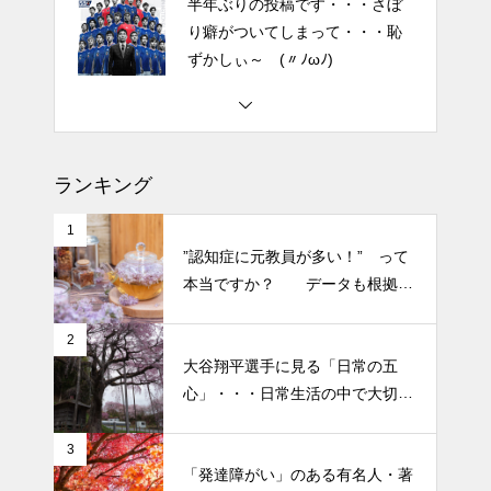
2026 今年初めての投稿・・・
「食生活習慣の改善」が今年の
テーマです。
土用の丑の日・・・余計なこと
ランキング
を言ってすみませんでした。大
人気なかったですね・・・
1
”認知症に元教員が多い！” って
半年ぶりの投稿です・・・さぼ
本当ですか？ データも根拠も
り癖がついてしまって・・・恥
なさそうですが・・・
ずかしぃ～ (〃ﾉωﾉ)
2
大谷翔平選手に見る「日常の五
2026 今年初めての投稿・・・
心」・・・日常生活の中で大切
「食生活習慣の改善」が今年の
にしたい５つの心の持ち方
テーマです。
3
「発達障がい」のある有名人・著