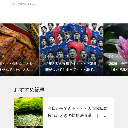
2024.08.22
2026.06.26
2026.02.16
半年ぶりの投稿です・・・さぼり
2026 今年初めての投稿・・・
癖がついてしまって・・・恥ずか
「食生活習慣の改善」が今年のテ
しぃ～ (〃ﾉωﾉ)
ーマです。
おすすめ記事
今日からできる・・・人間関係に
疲れたときの対処法５選 ｜ 心
がラクになる考え方