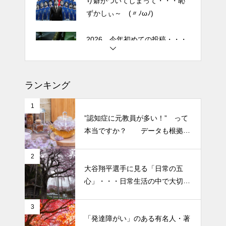
2026 今年初めての投稿・・・
「食生活習慣の改善」が今年の
テーマです。
土用の丑の日・・・余計なこと
を言ってすみませんでした。大
ランキング
人気なかったですね・・・
1
半年ぶりの投稿です・・・さぼ
”認知症に元教員が多い！” って
り癖がついてしまって・・・恥
本当ですか？ データも根拠も
ずかしぃ～ (〃ﾉωﾉ)
なさそうですが・・・
2
2026 今年初めての投稿・・・
大谷翔平選手に見る「日常の五
「食生活習慣の改善」が今年の
心」・・・日常生活の中で大切
テーマです。
にしたい５つの心の持ち方
3
「発達障がい」のある有名人・著