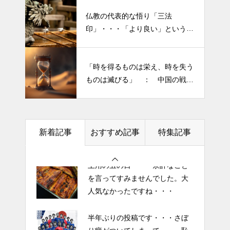
仏教の代表的な悟り「三法
印」・・・「より良い」という気
半年ぶりの投稿です・・・さぼ
持ちを捨てると ”すごく楽に生
り癖がついてしまって・・・恥
きられる”・・・
ずかしぃ～ (〃ﾉωﾉ)
「時を得るものは栄え、時を失う
ものは滅びる」 ： 中国の戦国
2026 今年初めての投稿・・・
時代の思想家、列子の言葉
「食生活習慣の改善」が今年の
テーマです。
新着記事
おすすめ記事
特集記事
土用の丑の日・・・余計なこと
を言ってすみませんでした。大
人気なかったですね・・・
半年ぶりの投稿です・・・さぼ
り癖がついてしまって・・・恥
ずかしぃ～ (〃ﾉωﾉ)