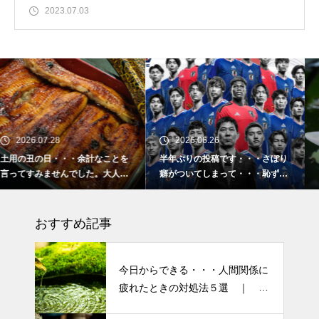
2023.07.03
2026.06.26
2026.02.16
とを
半年ぶりの投稿です・・・さぼり
2026 今年初めての投稿・
人気
癖がついてしまって・・・恥ずか
「食生活習慣の改善」が今年
しぃ～ (〃ﾉωﾉ)
ーマです。
おすすめ記事
今日からできる・・・人間関係に
疲れたときの対処法５選 ｜ 心
がラクになる考え方