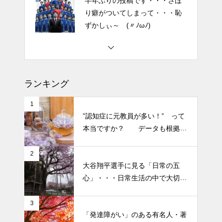
2026 今年初めての投稿・・・
「食生活習慣の改善」が今年の
テーマです。
土用の丑の日・・・余計なこと
を言ってすみませんでした。大
ランキング
人気なかったですね・・・
1
半年ぶりの投稿です・・・さぼ
”認知症に元教員が多い！” って
り癖がついてしまって・・・恥
本当ですか？ データも根拠も
ずかしぃ～ (〃ﾉωﾉ)
なさそうですが・・・
2
大谷翔平選手に見る「日常の五
2026 今年初めての投稿・・・
心」・・・日常生活の中で大切
「食生活習慣の改善」が今年の
にしたい５つの心の持ち方
テーマです。
3
「発達障がい」のある有名人・著