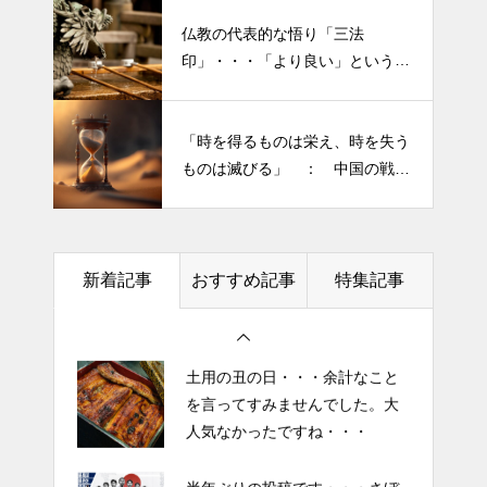
仏教の代表的な悟り「三法
印」・・・「より良い」という気
半年ぶりの投稿です・・・さぼ
持ちを捨てると ”すごく楽に生
り癖がついてしまって・・・恥
きられる”・・・
ずかしぃ～ (〃ﾉωﾉ)
「時を得るものは栄え、時を失う
ものは滅びる」 ： 中国の戦国
2026 今年初めての投稿・・・
時代の思想家、列子の言葉
「食生活習慣の改善」が今年の
テーマです。
新着記事
おすすめ記事
特集記事
土用の丑の日・・・余計なこと
を言ってすみませんでした。大
人気なかったですね・・・
半年ぶりの投稿です・・・さぼ
り癖がついてしまって・・・恥
ずかしぃ～ (〃ﾉωﾉ)