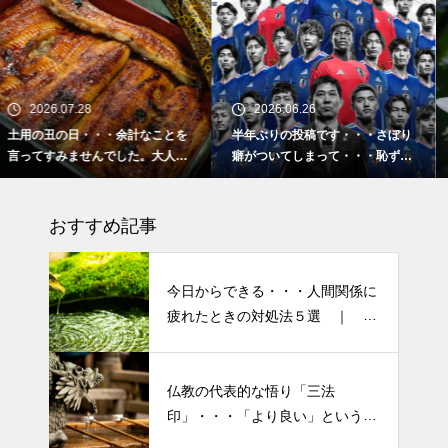
2026.06.26
2026.02.16
ことを
半年ぶりの投稿です・・・さぼり
2026 今年初めての投稿
大人気
癖がついてしまって・・・恥ずか
「食生活習慣の改善」が今
しぃ～ (〃ﾉωﾉ)
ーマです。
おすすめ記事
今日からできる・・・人間関係に
疲れたときの対処法５選 ｜ 心
がラクになる考え方
仏教の代表的な悟り「三法
印」・・・「より良い」という気
半年ぶりの投稿です・・・さぼ
持ちを捨てると ”すごく楽に生