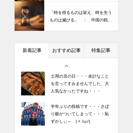
り癖がついてしまって・・・恥
きられる”・・・
ずかしぃ～ (〃ﾉωﾉ)
「時を得るものは栄え、時を失う
ものは滅びる」 ： 中国の戦国
2026 今年初めての投稿・・・
時代の思想家、列子の言葉
「食生活習慣の改善」が今年の
テーマです。
新着記事
おすすめ記事
特集記事
土用の丑の日・・・余計なこと
を言ってすみませんでした。大
人気なかったですね・・・
半年ぶりの投稿です・・・さぼ
り癖がついてしまって・・・恥
ずかしぃ～ (〃ﾉωﾉ)
2026 今年初めての投稿・・・
「食生活習慣の改善」が今年の
テーマです。