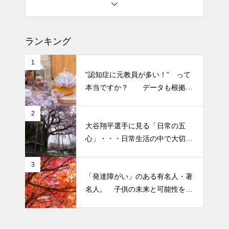
土用の丑の日・・・余計なこと
を言ってすみませんでした。大
ランキング
人気なかったですね・・・
1
半年ぶりの投稿です・・・さぼ
”認知症に元教員が多い！” って
り癖がついてしまって・・・恥
本当ですか？ データも根拠も
ずかしぃ～ (〃ﾉωﾉ)
なさそうですが・・・
2
大谷翔平選手に見る「日常の五
2026 今年初めての投稿・・・
心」・・・日常生活の中で大切
「食生活習慣の改善」が今年の
にしたい５つの心の持ち方
テーマです。
3
「発達障がい」のある有名人・著
名人。 子供の未来と可能性を秘
めた立派な個性「発達障がい」