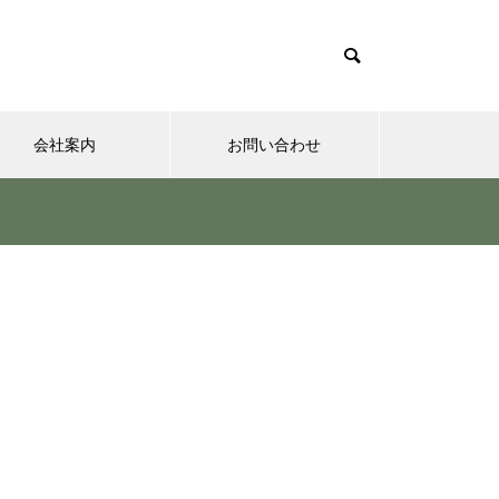
会社案内
お問い合わせ
夢実現ナビ
”認知症に元教員が多い！” っ
て本当ですか？ データも根
拠もなさそうですが・・・
さまざまなシチュエーションの