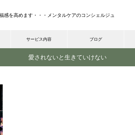
福感を高めます・・・メンタルケアのコンシェルジュ
サービス内容
ブログ
愛されないと生きていけない
ケア
セラピー
REIKI（靈氣）
コーチング・
『 孤独 』・・・不安、怒
り、絶望でけでなく、妬み、嫉
みといった嫌な部分も現れ
る・・・時には死も
シニア世代の恋愛、結婚はゴー