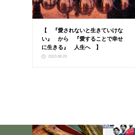
「失恋」からの喪失感や絶望
感、また新たな心境をもたらす
アイディア 2
【 『愛されないと生きていけな
い』 から 『愛することで幸せ
いくつになっても新しいことに
に生きる』 人生へ 】
チャレンジしていきた
2023.08.20
い！・・・・・ただ今、「老
化」という「成長期中」です！
大谷翔平選手に見る「日常の五
心」・・・日常生活の中で大切
にしたい５つの心の持ち方