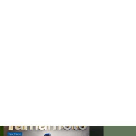
「失恋」からの喪失感や絶望
感、また新たな心境をもたらす
アイディア
欲望に心身をかき乱されている
自分や、迷いや悩みを抱えてい
るネガティブな自身も素直に受
け入れよう！
仏教の代表的な悟り「三法
印」・・・「より良い」という
気持ちを捨てると ”すごく楽に
生きられる”・・・