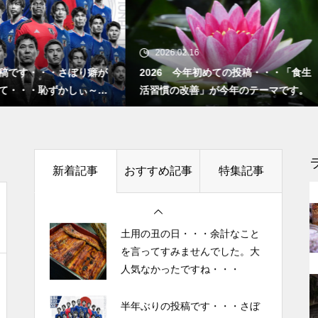
”認知症に元教員が多い！” っ
て本当ですか？ データも根
半年ぶりの投稿です・・・さぼ
拠もなさそうですが・・・
り癖がついてしまって・・・恥
026.02.16
2025.10.27
ずかしぃ～ (〃ﾉωﾉ)
26 今年初めての投稿・・・「食生
「山本由伸 完投｜2025年WS 
慣の改善」が今年のテーマです。
ースVSブルージェイズで魅せ
2026 今年初めての投稿・・・
者に悪夢” 」
今後もっと増えると思われる
「食生活習慣の改善」が今年の
テーマです。
「老老介護」 その実情と社会
的問題について考えてみまし
土用の丑の日・・・余計なこと
新着記事
おすすめ記事
特集記事
た。
を言ってすみませんでした。大
人気なかったですね・・・
「ネグレクト」って育児放棄だ
半年ぶりの投稿です・・・さぼ
けじゃなかった・・・・・ ネ
り癖がついてしまって・・・恥
グレクト（neglect）の定義
ずかしぃ～ (〃ﾉωﾉ)
2026 今年初めての投稿・・・