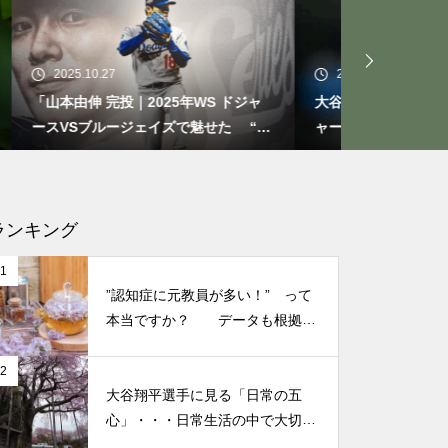
もしも、「水」に記憶があった
ら？・・・その情報や記憶がよ
り解明できたら絶対に面白い❕
2025.10.21
2025.09.2
その２
ドジャ
大谷翔平選手 伝説の一夜・・・ドジ
今日からで
た “打
ャースをワールドシリーズへ導いた
たときの対
“二刀流” の奇跡
なる考え方
仏教の代表的な悟り「三法
印」・・・「より良い」という
気持ちを捨てると ”すごく楽に
ランキング
生きられる”・・・
1
”認知症に元教員が多い！” って
誰にでも起こり得る感情「育児
本当ですか？ データも根拠も
なさそうですが・・・
の放棄」・・・それでも親にな
2
ってから分かった、育児、親な
大谷翔平選手に見る「日常の五
っていく楽しみ
心」・・・日常生活の中で大切
にしたい５つの心の持ち方