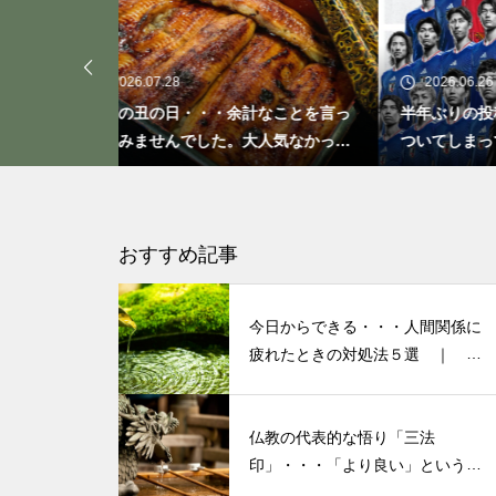
「ト書き」・・・・・会話にも
「ト書き」をイメージするとコ
ミュニケーションが楽かも？
2026.06.26
2
計なことを言っ
半年ぶりの投稿です・・・さぼり癖が
20
大人気なかった
ついてしまって・・・恥ずかしぃ～
活習
(〃ﾉωﾉ)
もしも、「水」に記憶があった
ら？・・・その情報や記憶がよ
り解明できたら絶対に面白い❕
おすすめ記事
その１
今日からできる・・・人間関係に
私が第三の人生の生業にメンタ
疲れたときの対処法５選 ｜ 心
がラクになる考え方
ルケアやセラピストになろうと
決めたきっかけと「お経」との
仏教の代表的な悟り「三法
出会い
印」・・・「より良い」という気
持ちを捨てると ”すごく楽に生