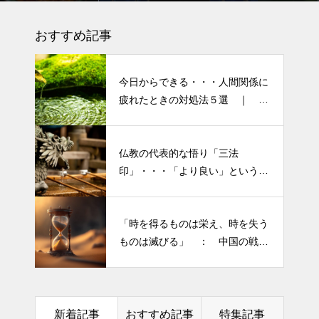
しぃ～ (〃ﾉωﾉ)
ーマです。
おすすめ記事
今日からできる・・・人間関係に
疲れたときの対処法５選 ｜ 心
がラクになる考え方
仏教の代表的な悟り「三法
半年ぶりの投稿です・・・さぼ
印」・・・「より良い」という気
り癖がついてしまって・・・恥
持ちを捨てると ”すごく楽に生
ずかしぃ～ (〃ﾉωﾉ)
きられる”・・・
「時を得るものは栄え、時を失う
2026 今年初めての投稿・・・
ものは滅びる」 ： 中国の戦国
「食生活習慣の改善」が今年の
時代の思想家、列子の言葉
テーマです。
土用の丑の日・・・余計なこと
新着記事
おすすめ記事
特集記事