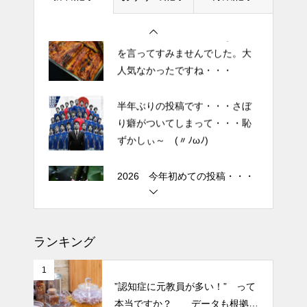
を言ってすみませんでした。大
人気なかったですね・・・
半年ぶりの投稿です・・・さぼ
り癖がついてしまって・・・恥
ずかしぃ～ (〃ﾉωﾉ)
2026 今年初めての投稿・・・
「食生活習慣の改善」が今年の
テーマです。
土用の丑の日・・・余計なこと
を言ってすみませんでした。大
人気なかったですね・・・
ランキング
半年ぶりの投稿です・・・さぼ
1
”認知症に元教員が多い！” って
り癖がついてしまって・・・恥
本当ですか？ データも根拠も
ずかしぃ～ (〃ﾉωﾉ)