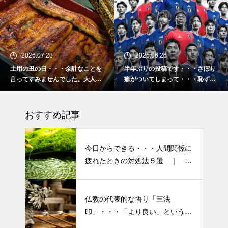
2026.06.26
2026.02.16
なことを
半年ぶりの投稿です・・・さぼり
2026 今年初めての投稿
。大人気
癖がついてしまって・・・恥ずか
「食生活習慣の改善」が
しぃ～ (〃ﾉωﾉ)
ーマです。
おすすめ記事
今日からできる・・・人間関係に
疲れたときの対処法５選 ｜ 心
がラクになる考え方
仏教の代表的な悟り「三法
印」・・・「より良い」という気
半年ぶりの投稿です・・・さぼ
持ちを捨てると ”すごく楽に生