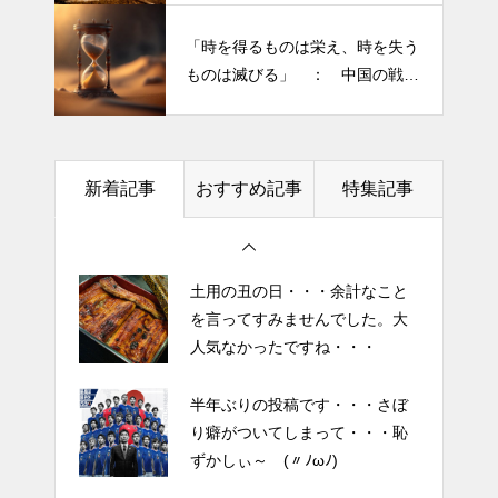
り癖がついてしまって・・・恥
きられる”・・・
ずかしぃ～ (〃ﾉωﾉ)
「時を得るものは栄え、時を失う
ものは滅びる」 ： 中国の戦国
2026 今年初めての投稿・・・
時代の思想家、列子の言葉
「食生活習慣の改善」が今年の
テーマです。
新着記事
おすすめ記事
特集記事
土用の丑の日・・・余計なこと
を言ってすみませんでした。大
人気なかったですね・・・
半年ぶりの投稿です・・・さぼ
り癖がついてしまって・・・恥
ずかしぃ～ (〃ﾉωﾉ)
2026 今年初めての投稿・・・
「食生活習慣の改善」が今年の
テーマです。