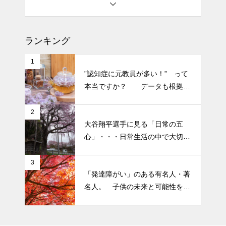
土用の丑の日・・・余計なこと
を言ってすみませんでした。大
ランキング
人気なかったですね・・・
1
”認知症に元教員が多い！” って
半年ぶりの投稿です・・・さぼ
本当ですか？ データも根拠も
り癖がついてしまって・・・恥
なさそうですが・・・
ずかしぃ～ (〃ﾉωﾉ)
2
大谷翔平選手に見る「日常の五
2026 今年初めての投稿・・・
心」・・・日常生活の中で大切
「食生活習慣の改善」が今年の
にしたい５つの心の持ち方
テーマです。
3
「発達障がい」のある有名人・著
名人。 子供の未来と可能性を秘
めた立派な個性「発達障がい」