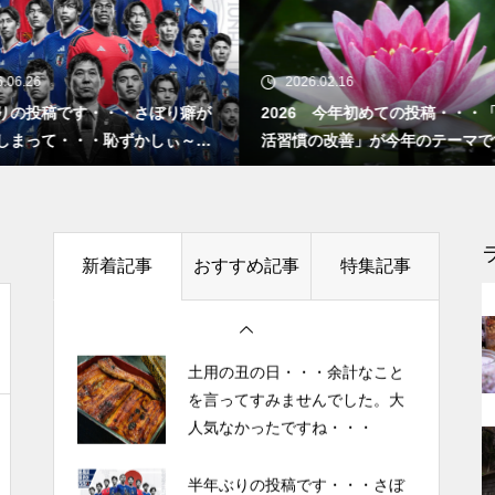
”認知症に元教員が多い！” っ
て本当ですか？ データも根
半年ぶりの投稿です・・・さぼ
拠もなさそうですが・・・
り癖がついてしまって・・・恥
2026.02.16
2025.10.27
ずかしぃ～ (〃ﾉωﾉ)
26 今年初めての投稿・・・「食生
「山本由伸 完投｜2025年WS
習慣の改善」が今年のテーマです。
ースVSブルージェイズで魅せ
2026 今年初めての投稿・・・
者に悪夢” 」
今後もっと増えると思われる
「食生活習慣の改善」が今年の
「老老介護」 その実情と社会
テーマです。
的問題について考えてみまし
新着記事
おすすめ記事
特集記事
土用の丑の日・・・余計なこと
た。
を言ってすみませんでした。大
人気なかったですね・・・
「ネグレクト」って育児放棄だ
半年ぶりの投稿です・・・さぼ
けじゃなかった・・・・・ ネ
り癖がついてしまって・・・恥
グレクト（neglect）の定義
ずかしぃ～ (〃ﾉωﾉ)
2026 今年初めての投稿・・・