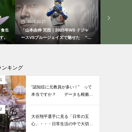
もしも、「水」に記憶があった
ら？・・・その情報や記憶がよ
り解明できたら絶対に面白い❕
2025.10.21
2025.09.
その２
 ドジャ
大谷翔平選手 伝説の一夜・・・ドジ
今日からで
た “打
ャースをワールドシリーズへ導いた
たときの対
“二刀流” の奇跡
なる考え方
仏教の代表的な悟り「三法
印」・・・「より良い」という
気持ちを捨てると ”すごく楽に
ランキング
生きられる”・・・
1
”認知症に元教員が多い！” って
誰にでも起こり得る感情「育児
本当ですか？ データも根拠も
なさそうですが・・・
の放棄」・・・それでも親にな
2
ってから分かった、育児、親な
大谷翔平選手に見る「日常の五
っていく楽しみ
心」・・・日常生活の中で大切
にしたい５つの心の持ち方