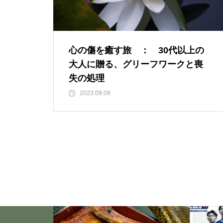
「失恋」からの喪失感や絶望
感、また新たな心境をもたらす
アイディア 2
心の傷を癒す旅 ： 30代以上の
大人に贈る、グリーフワークと喪
いくつになっても新しいことに
失の処理
チャレンジしていきた
2023.09.09
い！・・・・・ただ今、「老
化」という「成長期中」です！
大谷翔平選手に見る「日常の五
心」・・・日常生活の中で大切
にしたい５つの心の持ち方