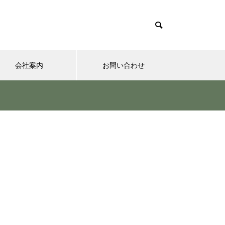
会社案内
お問い合わせ
夢実現ナビ
”認知症に元教員が多い！” っ
て本当ですか？ データも根
拠もなさそうですが・・・
さまざまなシチュエーションの