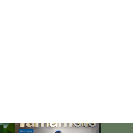
「失恋」からの喪失感や絶望
感、また新たな心境をもたらす
アイディア
欲望に心身をかき乱されている
自分や、迷いや悩みを抱えてい
るネガティブな自身も素直に受
け入れよう！
仏教の代表的な悟り「三法
印」・・・「より良い」という
気持ちを捨てると ”すごく楽に
生きられる”・・・