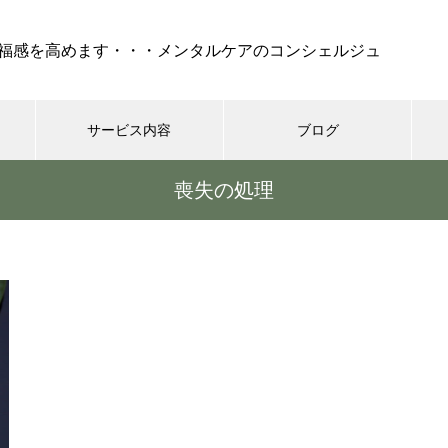
福感を高めます・・・メンタルケアのコンシェルジュ
サービス内容
ブログ
喪失の処理
ケア
セラピー
REIKI（靈氣）
コーチング・
『 孤独 』・・・不安、怒
り、絶望でけでなく、妬み、嫉
みといった嫌な部分も現れ
る・・・時には死も
シニア世代の恋愛、結婚はゴー