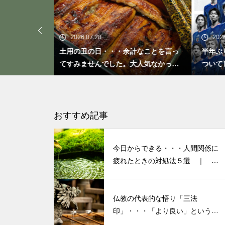
「ト書き」・・・・・会話にも
「ト書き」をイメージするとコ
ミュニケーションが楽かも？
2026.06.26
計なことを言っ
半年ぶりの投稿です・・・さぼり癖が
20
大人気なかった
ついてしまって・・・恥ずかしぃ～
活
(〃ﾉωﾉ)
もしも、「水」に記憶があった
ら？・・・その情報や記憶がよ
り解明できたら絶対に面白い❕
おすすめ記事
その１
今日からできる・・・人間関係に
私が第三の人生の生業にメンタ
疲れたときの対処法５選 ｜ 心
がラクになる考え方
ルケアやセラピストになろうと
決めたきっかけと「お経」との
仏教の代表的な悟り「三法
出会い
印」・・・「より良い」という気
持ちを捨てると ”すごく楽に生