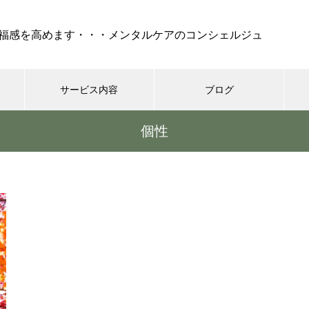
福感を高めます・・・メンタルケアのコンシェルジュ
サービス内容
ブログ
個性
ケア
セラピー
REIKI（靈氣）
コーチング・
『 孤独 』・・・不安、怒
り、絶望でけでなく、妬み、嫉
みといった嫌な部分も現れ
る・・・時には死も
シニア世代の恋愛、結婚はゴー