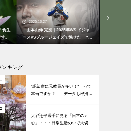
もしも、「水」に記憶があった
ら？・・・その情報や記憶がよ
り解明できたら絶対に面白い❕
2025.10.21
2025.09
その２
 ドジャ
大谷翔平選手 伝説の一夜・・・ドジ
今日から
せた “打
ャースをワールドシリーズへ導いた
たときの
“二刀流” の奇跡
なる考え
仏教の代表的な悟り「三法
印」・・・「より良い」という
気持ちを捨てると ”すごく楽に
ランキング
生きられる”・・・
1
”認知症に元教員が多い！” って
誰にでも起こり得る感情「育児
本当ですか？ データも根拠も
なさそうですが・・・
の放棄」・・・それでも親にな
2
ってから分かった、育児、親な
大谷翔平選手に見る「日常の五
っていく楽しみ
心」・・・日常生活の中で大切
にしたい５つの心の持ち方