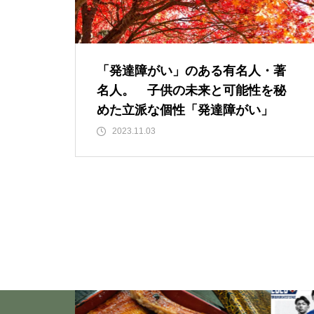
「失恋」からの喪失感や絶望
感、また新たな心境をもたらす
アイディア 2
「発達障がい」のある有名人・著
名人。 子供の未来と可能性を秘
いくつになっても新しいことに
めた立派な個性「発達障がい」
チャレンジしていきた
2023.11.03
い！・・・・・ただ今、「老
化」という「成長期中」です！
大谷翔平選手に見る「日常の五
心」・・・日常生活の中で大切
にしたい５つの心の持ち方