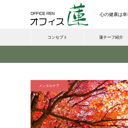
心の健康は幸
コンセプト
蓮チーフ紹介
メンタル
今日からできる・・・人間関係
に疲れたときの対処法５選
メンタルケア
｜ 心がラクになる考え方
さまざまなシチュエーションの