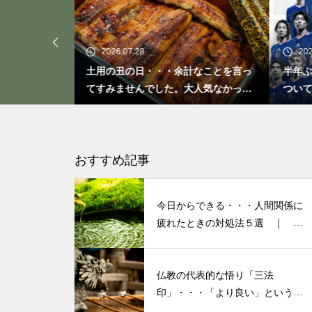
「ト書き」・・・・・会話にも
「ト書き」をイメージするとコ
ミュニケーションが楽かも？
2026.06.26
余計なことを言っ
半年ぶりの投稿です・・・さぼり癖が
2
。大人気なかった
ついてしまって・・・恥ずかしぃ～
活
(〃ﾉωﾉ)
もしも、「水」に記憶があった
ら？・・・その情報や記憶がよ
り解明できたら絶対に面白い❕
おすすめ記事
その１
今日からできる・・・人間関係に
私が第三の人生の生業にメンタ
疲れたときの対処法５選 ｜ 心
がラクになる考え方
ルケアやセラピストになろうと
決めたきっかけと「お経」との
仏教の代表的な悟り「三法
出会い
印」・・・「より良い」という気
持ちを捨てると ”すごく楽に生