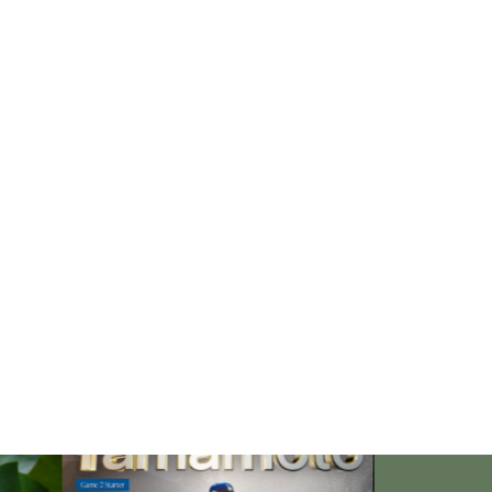
「失恋」からの喪失感や絶望
感、また新たな心境をもたらす
アイディア
欲望に心身をかき乱されている
自分や、迷いや悩みを抱えてい
るネガティブな自身も素直に受
け入れよう！
仏教の代表的な悟り「三法
印」・・・「より良い」という
気持ちを捨てると ”すごく楽に
生きられる”・・・