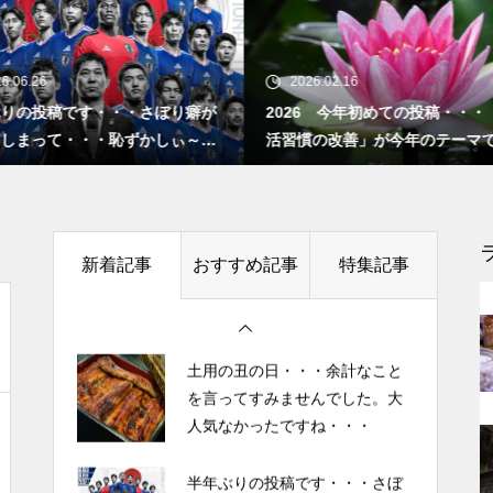
”認知症に元教員が多い！” っ
て本当ですか？ データも根
半年ぶりの投稿です・・・さぼ
拠もなさそうですが・・・
り癖がついてしまって・・・恥
2026.02.16
2025.10.27
ずかしぃ～ (〃ﾉωﾉ)
026 今年初めての投稿・・・「食生
「山本由伸 完投｜2025年WS
習慣の改善」が今年のテーマです。
ースVSブルージェイズで魅
2026 今年初めての投稿・・・
者に悪夢” 」
今後もっと増えると思われる
「食生活習慣の改善」が今年の
「老老介護」 その実情と社会
テーマです。
的問題について考えてみまし
新着記事
おすすめ記事
特集記事
土用の丑の日・・・余計なこと
た。
を言ってすみませんでした。大
人気なかったですね・・・
「ネグレクト」って育児放棄だ
半年ぶりの投稿です・・・さぼ
けじゃなかった・・・・・ ネ
り癖がついてしまって・・・恥
グレクト（neglect）の定義
ずかしぃ～ (〃ﾉωﾉ)
2026 今年初めての投稿・・・