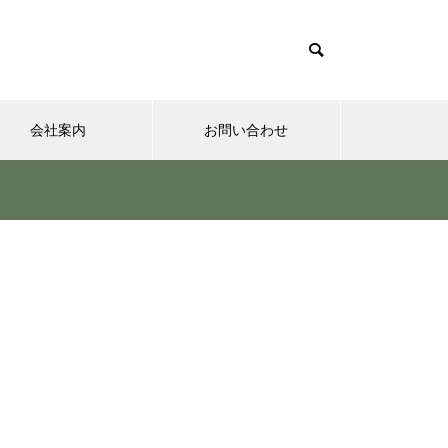
会社案内
お問い合わせ
夢実現ナビ
”認知症に元教員が多い！” っ
て本当ですか？ データも根
拠もなさそうですが・・・
さまざまなシチュエーションの