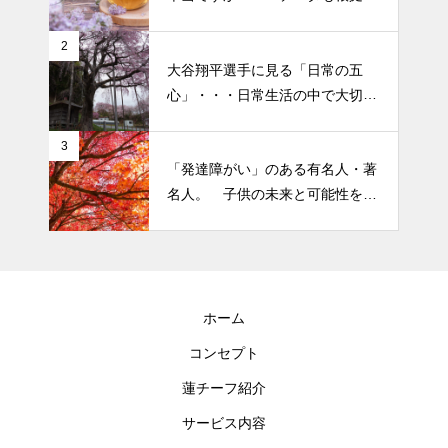
なさそうですが・・・
2026 今年初めての投稿・・・
2
大谷翔平選手に見る「日常の五
「食生活習慣の改善」が今年の
心」・・・日常生活の中で大切
テーマです。
にしたい５つの心の持ち方
3
「発達障がい」のある有名人・著
名人。 子供の未来と可能性を秘
めた立派な個性「発達障がい」
ホーム
コンセプト
蓮チーフ紹介
サービス内容