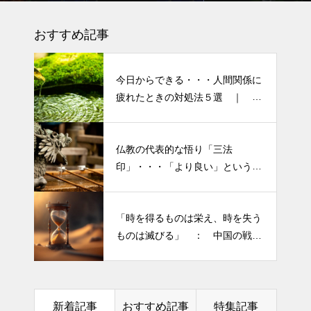
しぃ～ (〃ﾉωﾉ)
ーマです。
おすすめ記事
今日からできる・・・人間関係に
疲れたときの対処法５選 ｜ 心
がラクになる考え方
仏教の代表的な悟り「三法
半年ぶりの投稿です・・・さぼ
印」・・・「より良い」という気
り癖がついてしまって・・・恥
持ちを捨てると ”すごく楽に生
ずかしぃ～ (〃ﾉωﾉ)
きられる”・・・
「時を得るものは栄え、時を失う
2026 今年初めての投稿・・・
ものは滅びる」 ： 中国の戦国
「食生活習慣の改善」が今年の
時代の思想家、列子の言葉
テーマです。
土用の丑の日・・・余計なこと
新着記事
おすすめ記事
特集記事