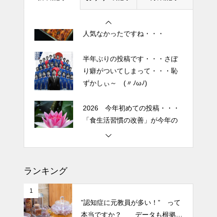
を言ってすみませんでした。大
人気なかったですね・・・
半年ぶりの投稿です・・・さぼ
り癖がついてしまって・・・恥
ずかしぃ～ (〃ﾉωﾉ)
2026 今年初めての投稿・・・
「食生活習慣の改善」が今年の
テーマです。
土用の丑の日・・・余計なこと
を言ってすみませんでした。大
人気なかったですね・・・
ランキング
半年ぶりの投稿です・・・さぼ
1
り癖がついてしまって・・・恥
”認知症に元教員が多い！” って
ずかしぃ～ (〃ﾉωﾉ)
本当ですか？ データも根拠も