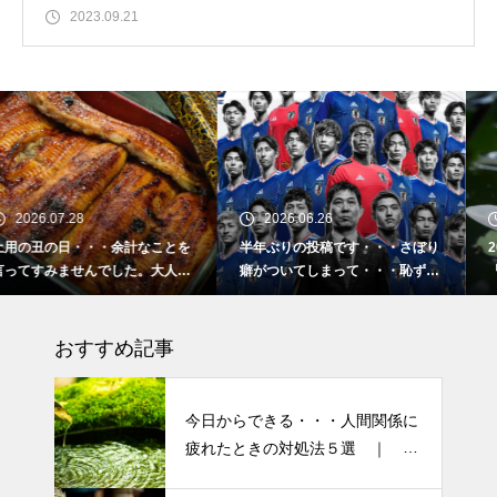
2023.09.21
2026.06.26
2026.02.16
とを
半年ぶりの投稿です・・・さぼり
2026 今年初めての投稿・
人気
癖がついてしまって・・・恥ずか
「食生活習慣の改善」が今年
しぃ～ (〃ﾉωﾉ)
ーマです。
おすすめ記事
今日からできる・・・人間関係に
疲れたときの対処法５選 ｜ 心
がラクになる考え方