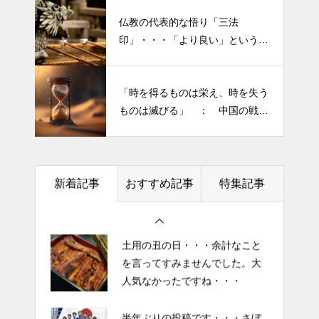
仏教の代表的な悟り「三法
印」・・・「より良い」という気
半年ぶりの投稿です・・・さぼ
持ちを捨てると ”すごく楽に生
り癖がついてしまって・・・恥
きられる”・・・
ずかしぃ～ (〃ﾉωﾉ)
「時を得るものは栄え、時を失う
ものは滅びる」 ： 中国の戦国
2026 今年初めての投稿・・・
時代の思想家、列子の言葉
「食生活習慣の改善」が今年の
テーマです。
新着記事
おすすめ記事
特集記事
土用の丑の日・・・余計なこと
を言ってすみませんでした。大
人気なかったですね・・・
半年ぶりの投稿です・・・さぼ
り癖がついてしまって・・・恥
ずかしぃ～ (〃ﾉωﾉ)