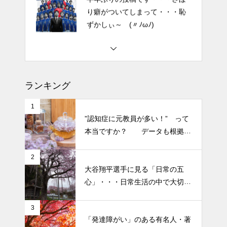
2026 今年初めての投稿・・・
「食生活習慣の改善」が今年の
テーマです。
土用の丑の日・・・余計なこと
を言ってすみませんでした。大
ランキング
人気なかったですね・・・
1
半年ぶりの投稿です・・・さぼ
”認知症に元教員が多い！” って
り癖がついてしまって・・・恥
本当ですか？ データも根拠も
ずかしぃ～ (〃ﾉωﾉ)
なさそうですが・・・
2
大谷翔平選手に見る「日常の五
2026 今年初めての投稿・・・
心」・・・日常生活の中で大切
「食生活習慣の改善」が今年の
にしたい５つの心の持ち方
テーマです。
3
「発達障がい」のある有名人・著