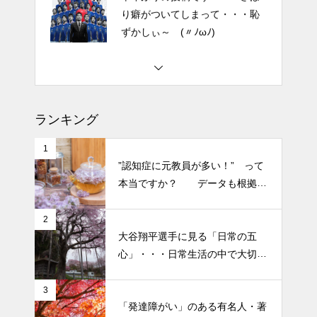
2026 今年初めての投稿・・・
「食生活習慣の改善」が今年の
テーマです。
土用の丑の日・・・余計なこと
を言ってすみませんでした。大
ランキング
人気なかったですね・・・
1
半年ぶりの投稿です・・・さぼ
”認知症に元教員が多い！” って
り癖がついてしまって・・・恥
本当ですか？ データも根拠も
ずかしぃ～ (〃ﾉωﾉ)
なさそうですが・・・
2
2026 今年初めての投稿・・・
大谷翔平選手に見る「日常の五
「食生活習慣の改善」が今年の
心」・・・日常生活の中で大切
テーマです。
にしたい５つの心の持ち方
3
「発達障がい」のある有名人・著