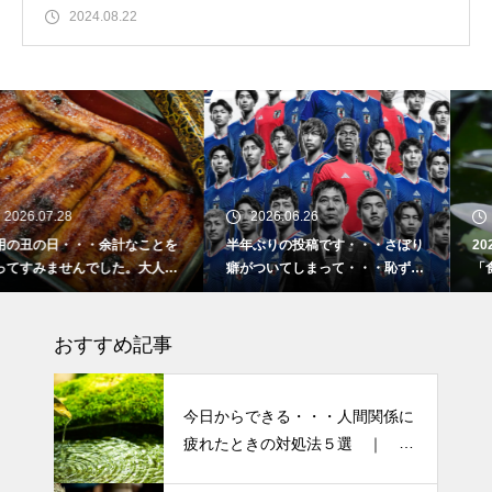
2024.08.22
2026.06.26
2026.02.16
を
半年ぶりの投稿です・・・さぼり
2026 今年初めての投稿・・
気
癖がついてしまって・・・恥ずか
「食生活習慣の改善」が今年の
しぃ～ (〃ﾉωﾉ)
ーマです。
おすすめ記事
今日からできる・・・人間関係に
疲れたときの対処法５選 ｜ 心
がラクになる考え方