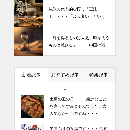
仏教の代表的な悟り「三法
印」・・・「より良い」という気
半年ぶりの投稿です・・・さぼ
持ちを捨てると ”すごく楽に生
り癖がついてしまって・・・恥
きられる”・・・
ずかしぃ～ (〃ﾉωﾉ)
「時を得るものは栄え、時を失う
ものは滅びる」 ： 中国の戦国
2026 今年初めての投稿・・・
時代の思想家、列子の言葉
「食生活習慣の改善」が今年の
テーマです。
新着記事
おすすめ記事
特集記事
土用の丑の日・・・余計なこと
を言ってすみませんでした。大
人気なかったですね・・・
半年ぶりの投稿です・・・さぼ
り癖がついてしまって・・・恥
ずかしぃ～ (〃ﾉωﾉ)