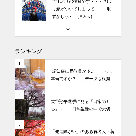
半年ぶりの投稿です・・・さぼ
り癖がついてしまって・・・恥
ずかしぃ～ (〃ﾉωﾉ)
2026 今年初めての投稿・・・
「食生活習慣の改善」が今年の
テーマです。
ランキング
土用の丑の日・・・余計なこと
1
を言ってすみませんでした。大
”認知症に元教員が多い！” って
人気なかったですね・・・
本当ですか？ データも根拠も
なさそうですが・・・
半年ぶりの投稿です・・・さぼ
2
大谷翔平選手に見る「日常の五
り癖がついてしまって・・・恥
心」・・・日常生活の中で大切
ずかしぃ～ (〃ﾉωﾉ)
にしたい５つの心の持ち方
3
2026 今年初めての投稿・・・
「発達障がい」のある有名人・著
「食生活習慣の改善」が今年の