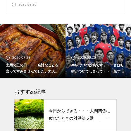
2023.09.20
2026.07.28
2026.06.26
土用の丑の日・・・余計なことを
半年ぶりの投稿です・・・さぼり
言ってすみませんでした。大人気
癖がついてしまって・・・恥ずか
なかったですね・・・
しぃ～ (〃ﾉωﾉ)
おすすめ記事
今日からできる・・・人間関係に
疲れたときの対処法５選 ｜ 心
がラクになる考え方