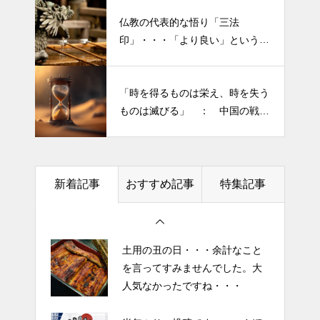
仏教の代表的な悟り「三法
印」・・・「より良い」という気
持ちを捨てると ”すごく楽に生
きられる”・・・
「時を得るものは栄え、時を失う
半年ぶりの投稿です・・・さぼ
ものは滅びる」 ： 中国の戦国
り癖がついてしまって・・・恥
時代の思想家、列子の言葉
ずかしぃ～ (〃ﾉωﾉ)
2026 今年初めての投稿・・・
新着記事
おすすめ記事
特集記事
「食生活習慣の改善」が今年の
テーマです。
土用の丑の日・・・余計なこと
を言ってすみませんでした。大
人気なかったですね・・・