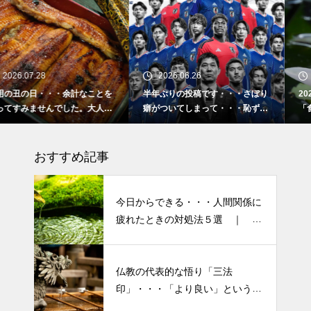
2026.06.26
2026.02.16
半年ぶりの投稿です・・・さぼり
2026 今年初めての投稿・・・
癖がついてしまって・・・恥ずか
「食生活習慣の改善」が今年のテ
しぃ～ (〃ﾉωﾉ)
ーマです。
おすすめ記事
今日からできる・・・人間関係に
疲れたときの対処法５選 ｜ 心
がラクになる考え方
仏教の代表的な悟り「三法
印」・・・「より良い」という気
半年ぶりの投稿です・・・さぼ
持ちを捨てると ”すごく楽に生
り癖がついてしまって・・・恥