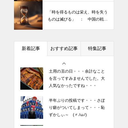
きられる”・・・
ずかしぃ～ (〃ﾉωﾉ)
「時を得るものは栄え、時を失う
ものは滅びる」 ： 中国の戦国
2026 今年初めての投稿・・・
時代の思想家、列子の言葉
「食生活習慣の改善」が今年の
テーマです。
新着記事
おすすめ記事
特集記事
土用の丑の日・・・余計なこと
を言ってすみませんでした。大
人気なかったですね・・・
半年ぶりの投稿です・・・さぼ
り癖がついてしまって・・・恥
ずかしぃ～ (〃ﾉωﾉ)
2026 今年初めての投稿・・・
「食生活習慣の改善」が今年の
テーマです。