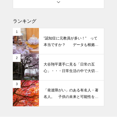
土用の丑の日・・・余計なこと
を言ってすみませんでした。大
ランキング
人気なかったですね・・・
1
半年ぶりの投稿です・・・さぼ
”認知症に元教員が多い！” って
り癖がついてしまって・・・恥
本当ですか？ データも根拠も
ずかしぃ～ (〃ﾉωﾉ)
なさそうですが・・・
2
2026 今年初めての投稿・・・
大谷翔平選手に見る「日常の五
「食生活習慣の改善」が今年の
心」・・・日常生活の中で大切
テーマです。
にしたい５つの心の持ち方
3
「発達障がい」のある有名人・著
名人。 子供の未来と可能性を秘
めた立派な個性「発達障がい」