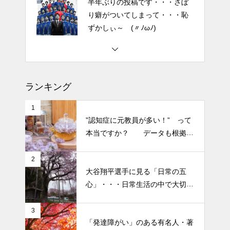
ずかしぃ～ (〃ﾉωﾉ)
2026 今年初めての投稿・・・
「食生活習慣の改善」が今年の
テーマです。
ランキング
土用の丑の日・・・余計なこと
を言ってすみませんでした。大
1
人気なかったですね・・・
”認知症に元教員が多い！” って
本当ですか？ データも根拠も
半年ぶりの投稿です・・・さぼ
なさそうですが・・・
り癖がついてしまって・・・恥
2
ずかしぃ～ (〃ﾉωﾉ)
大谷翔平選手に見る「日常の五
心」・・・日常生活の中で大切
2026 今年初めての投稿・・・
にしたい５つの心の持ち方
「食生活習慣の改善」が今年の
3
テーマです。
「発達障がい」のある有名人・著