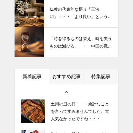
仏教の代表的な悟り「三法
印」・・・「より良い」という気
持ちを捨てると ”すごく楽に生
きられる”・・・
半年ぶりの投稿です・・・さぼ
「時を得るものは栄え、時を失う
り癖がついてしまって・・・恥
ものは滅びる」 ： 中国の戦国
ずかしぃ～ (〃ﾉωﾉ)
時代の思想家、列子の言葉
2026 今年初めての投稿・・・
「食生活習慣の改善」が今年の
新着記事
おすすめ記事
特集記事
テーマです。
土用の丑の日・・・余計なこと
を言ってすみませんでした。大
人気なかったですね・・・
半年ぶりの投稿です・・・さぼ
り癖がついてしまって・・・恥