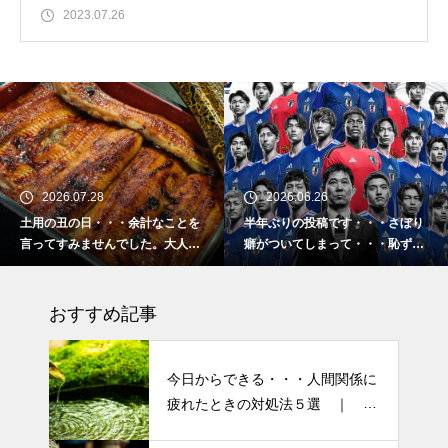
2023.07.26
28
2026.06.26
2026.02.
・・・余計なことを
半年ぶりの投稿です・・・さぼり
2026 今年
せんでした。大人気
癖がついてしまって・・・恥ずか
「食生活習慣
ね・・・
しぃ～ (〃ﾉωﾉ)
ーマです。
おすすめ記事
今日からできる・・・人間関係に
疲れたときの対処法５選 ｜ 心
がラクになる考え方