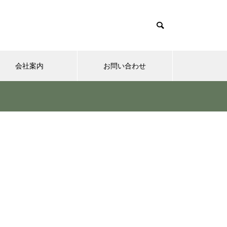
会社案内
お問い合わせ
夢実現ナビ
”認知症に元教員が多い！” っ
て本当ですか？ データも根
拠もなさそうですが・・・
さまざまなシチュエーションの