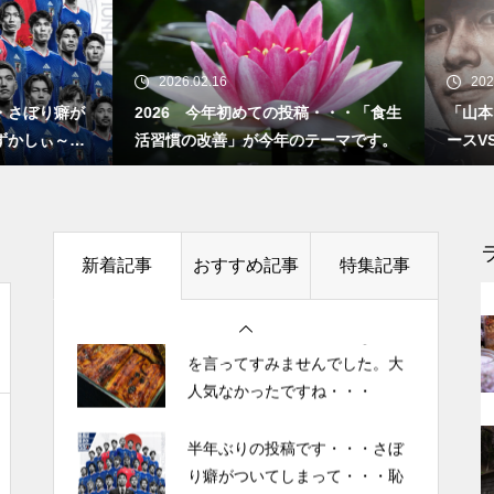
”認知症に元教員が多い！” っ
て本当ですか？ データも根
半年ぶりの投稿です・・・さぼ
り癖がついてしまって・・・恥
拠もなさそうですが・・・
26.02.16
2025.10.27
ずかしぃ～ (〃ﾉωﾉ)
26 今年初めての投稿・・・「食生
「山本由伸 完投｜2025年WS 
慣の改善」が今年のテーマです。
ースVSブルージェイズで魅せた
2026 今年初めての投稿・・・
者に悪夢” 」
「食生活習慣の改善」が今年の
今後もっと増えると思われる
テーマです。
「老老介護」 その実情と社会
的問題について考えてみまし
土用の丑の日・・・余計なこと
新着記事
おすすめ記事
特集記事
た。
を言ってすみませんでした。大
人気なかったですね・・・
「ネグレクト」って育児放棄だ
半年ぶりの投稿です・・・さぼ
けじゃなかった・・・・・ ネ
り癖がついてしまって・・・恥
グレクト（neglect）の定義
ずかしぃ～ (〃ﾉωﾉ)
2026 今年初めての投稿・・・