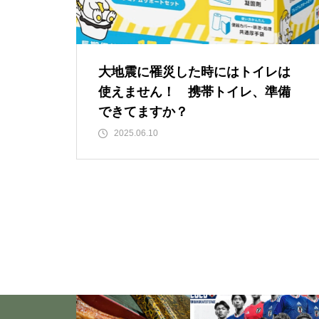
「失恋」からの喪失感や絶望
感、また新たな心境をもたらす
アイディア 2
大地震に罹災した時にはトイレは
使えません！ 携帯トイレ、準備
いくつになっても新しいことに
できてますか？
チャレンジしていきた
2025.06.10
い！・・・・・ただ今、「老
化」という「成長期中」です！
大谷翔平選手に見る「日常の五
心」・・・日常生活の中で大切
にしたい５つの心の持ち方