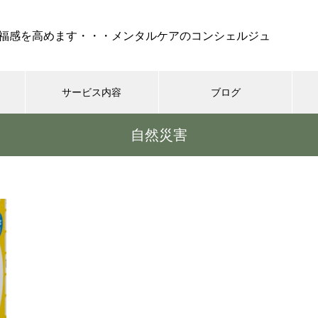
福感を高めます・・・メンタルケアのコンシェルジュ
サービス内容
ブログ
自然災害
ケア
セラピー
REIKI（靈氣）
コーチング・
『 孤独 』・・・不安、怒
り、絶望でけでなく、妬み、嫉
みといった嫌な部分も現れ
る・・・時には死も
シニア世代の恋愛、結婚はゴー