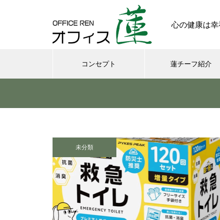
心の健康は幸
コンセプト
蓮チーフ紹介
メンタル
今日からできる・・・人間関係
に疲れたときの対処法５選
未分類
｜ 心がラクになる考え方
さまざまなシチュエーションの