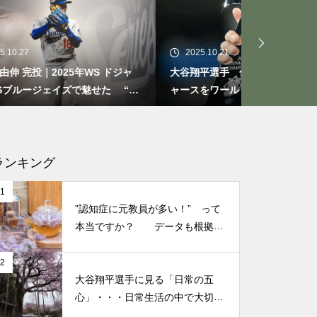
もしも、「水」に記憶があった
ら？・・・その情報や記憶がよ
り解明できたら絶対に面白い❕
2025.10.21
2025.09.29
その２
ドジャ
大谷翔平選手 伝説の一夜・・・ドジ
今日からでき
 “打
ャースをワールドシリーズへ導いた
たときの対処
“二刀流” の奇跡
なる考え方
仏教の代表的な悟り「三法
印」・・・「より良い」という
気持ちを捨てると ”すごく楽に
ランキング
生きられる”・・・
1
”認知症に元教員が多い！” って
誰にでも起こり得る感情「育児
本当ですか？ データも根拠も
なさそうですが・・・
の放棄」・・・それでも親にな
2
ってから分かった、育児、親な
大谷翔平選手に見る「日常の五
っていく楽しみ
心」・・・日常生活の中で大切
にしたい５つの心の持ち方