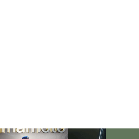
「失恋」からの喪失感や絶望
感、また新たな心境をもたらす
アイディア
欲望に心身をかき乱されている
自分や、迷いや悩みを抱えてい
るネガティブな自身も素直に受
け入れよう！
仏教の代表的な悟り「三法
印」・・・「より良い」という
気持ちを捨てると ”すごく楽に
生きられる”・・・