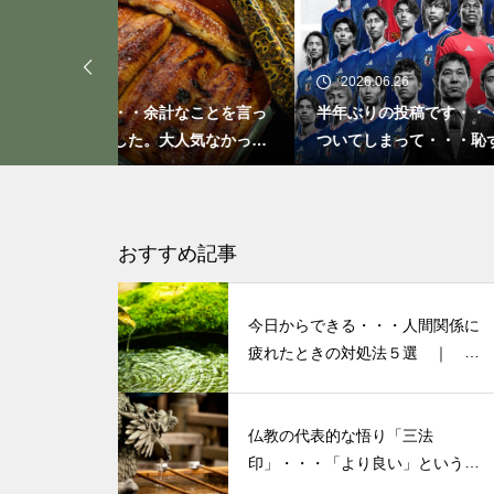
「ト書き」・・・・・会話にも
「ト書き」をイメージするとコ
ミュニケーションが楽かも？
2026.06.26
20
なことを言っ
半年ぶりの投稿です・・・さぼり癖が
20
人気なかった
ついてしまって・・・恥ずかしぃ～
活習
(〃ﾉωﾉ)
もしも、「水」に記憶があった
ら？・・・その情報や記憶がよ
り解明できたら絶対に面白い❕
おすすめ記事
その１
今日からできる・・・人間関係に
私が第三の人生の生業にメンタ
疲れたときの対処法５選 ｜ 心
がラクになる考え方
ルケアやセラピストになろうと
決めたきっかけと「お経」との
仏教の代表的な悟り「三法
出会い
印」・・・「より良い」という気
持ちを捨てると ”すごく楽に生