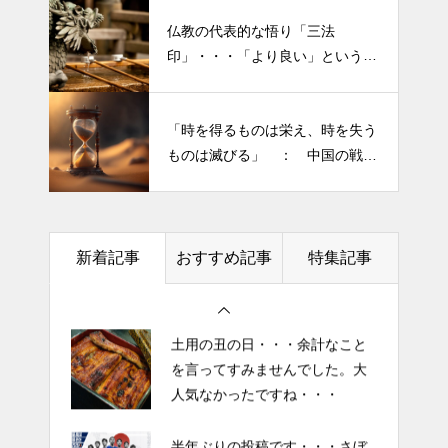
仏教の代表的な悟り「三法
印」・・・「より良い」という気
半年ぶりの投稿です・・・さぼ
持ちを捨てると ”すごく楽に生
り癖がついてしまって・・・恥
きられる”・・・
ずかしぃ～ (〃ﾉωﾉ)
「時を得るものは栄え、時を失う
ものは滅びる」 ： 中国の戦国
2026 今年初めての投稿・・・
時代の思想家、列子の言葉
「食生活習慣の改善」が今年の
テーマです。
新着記事
おすすめ記事
特集記事
土用の丑の日・・・余計なこと
を言ってすみませんでした。大
人気なかったですね・・・
半年ぶりの投稿です・・・さぼ
り癖がついてしまって・・・恥
ずかしぃ～ (〃ﾉωﾉ)