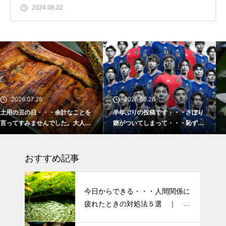
2024.08.22
2026.06.26
2026.02.16
とを
半年ぶりの投稿です・・・さぼり
2026 今年初めての投稿・・
人気
癖がついてしまって・・・恥ずか
「食生活習慣の改善」が今年
しぃ～ (〃ﾉωﾉ)
ーマです。
おすすめ記事
今日からできる・・・人間関係に
疲れたときの対処法５選 ｜ 心
がラクになる考え方