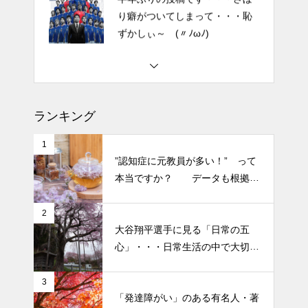
2026 今年初めての投稿・・・
「食生活習慣の改善」が今年の
テーマです。
土用の丑の日・・・余計なこと
を言ってすみませんでした。大
ランキング
人気なかったですね・・・
1
半年ぶりの投稿です・・・さぼ
”認知症に元教員が多い！” って
り癖がついてしまって・・・恥
本当ですか？ データも根拠も
ずかしぃ～ (〃ﾉωﾉ)
なさそうですが・・・
2
2026 今年初めての投稿・・・
大谷翔平選手に見る「日常の五
「食生活習慣の改善」が今年の
心」・・・日常生活の中で大切
テーマです。
にしたい５つの心の持ち方
3
「発達障がい」のある有名人・著