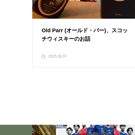
「失恋」からの喪失感や絶望
感、また新たな心境をもたらす
アイディア 2
Old Parr (オールド・パー)、スコッ
チウィスキーのお話
いくつになっても新しいことに
チャレンジしていきた
2025.06.07
い！・・・・・ただ今、「老
化」という「成長期中」です！
大谷翔平選手に見る「日常の五
心」・・・日常生活の中で大切
にしたい５つの心の持ち方