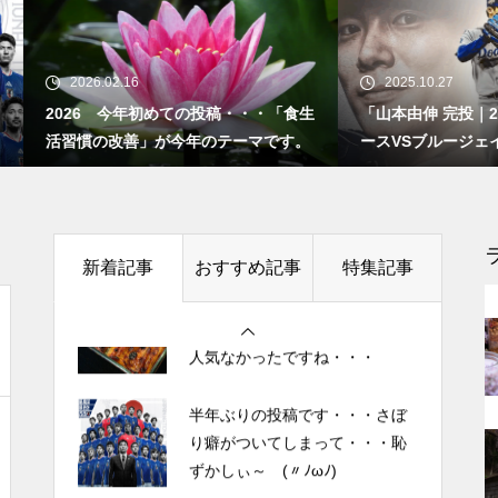
”認知症に元教員が多い！” っ
て本当ですか？ データも根
半年ぶりの投稿です・・・さぼ
り癖がついてしまって・・・恥
拠もなさそうですが・・・
26.02.16
2025.10.27
ずかしぃ～ (〃ﾉωﾉ)
26 今年初めての投稿・・・「食生
「山本由伸 完投｜2025年WS 
慣の改善」が今年のテーマです。
ースVSブルージェイズで魅せた
2026 今年初めての投稿・・・
者に悪夢” 」
「食生活習慣の改善」が今年の
今後もっと増えると思われる
テーマです。
「老老介護」 その実情と社会
的問題について考えてみまし
土用の丑の日・・・余計なこと
新着記事
おすすめ記事
特集記事
た。
を言ってすみませんでした。大
人気なかったですね・・・
「ネグレクト」って育児放棄だ
半年ぶりの投稿です・・・さぼ
けじゃなかった・・・・・ ネ
り癖がついてしまって・・・恥
グレクト（neglect）の定義
ずかしぃ～ (〃ﾉωﾉ)
2026 今年初めての投稿・・・