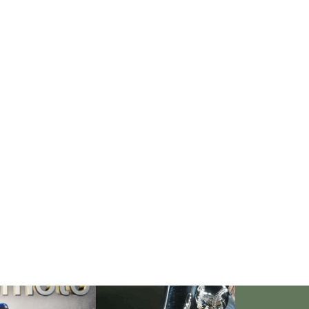
「失恋」からの喪失感や絶望
感、また新たな心境をもたらす
アイディア
欲望に心身をかき乱されている
自分や、迷いや悩みを抱えてい
るネガティブな自身も素直に受
け入れよう！
仏教の代表的な悟り「三法
印」・・・「より良い」という
気持ちを捨てると ”すごく楽に
生きられる”・・・