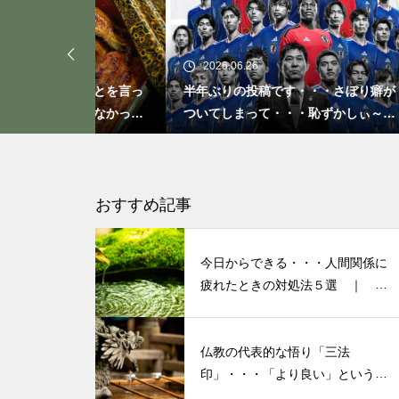
「ト書き」・・・・・会話にも
「ト書き」をイメージするとコ
ミュニケーションが楽かも？
2026.06.26
20
なことを言っ
半年ぶりの投稿です・・・さぼり癖が
20
人気なかった
ついてしまって・・・恥ずかしぃ～
活習
(〃ﾉωﾉ)
もしも、「水」に記憶があった
ら？・・・その情報や記憶がよ
り解明できたら絶対に面白い❕
おすすめ記事
その１
今日からできる・・・人間関係に
私が第三の人生の生業にメンタ
疲れたときの対処法５選 ｜ 心
がラクになる考え方
ルケアやセラピストになろうと
決めたきっかけと「お経」との
仏教の代表的な悟り「三法
出会い
印」・・・「より良い」という気
持ちを捨てると ”すごく楽に生