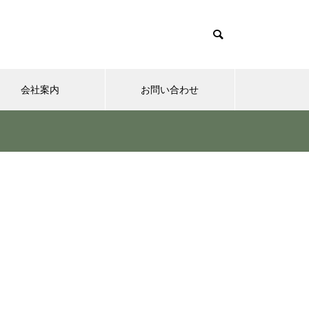
会社案内
お問い合わせ
夢実現ナビ
”認知症に元教員が多い！” っ
て本当ですか？ データも根
拠もなさそうですが・・・
さまざまなシチュエーションの