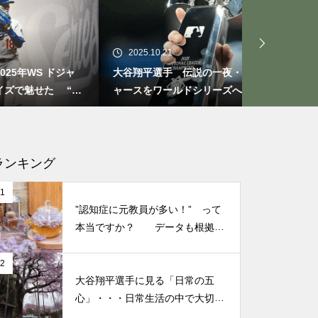
もしも、「水」に記憶があった
ら？・・・その情報や記憶がよ
り解明できたら絶対に面白い❕
2025.10.21
2025.09.29
その２
ドジャ
大谷翔平選手 伝説の一夜・・・ドジ
今日からでき
 “打
ャースをワールドシリーズへ導いた
たときの対処
“二刀流” の奇跡
なる考え方
仏教の代表的な悟り「三法
印」・・・「より良い」という
気持ちを捨てると ”すごく楽に
ランキング
生きられる”・・・
1
”認知症に元教員が多い！” って
誰にでも起こり得る感情「育児
本当ですか？ データも根拠も
なさそうですが・・・
の放棄」・・・それでも親にな
2
ってから分かった、育児、親な
大谷翔平選手に見る「日常の五
っていく楽しみ
心」・・・日常生活の中で大切
にしたい５つの心の持ち方