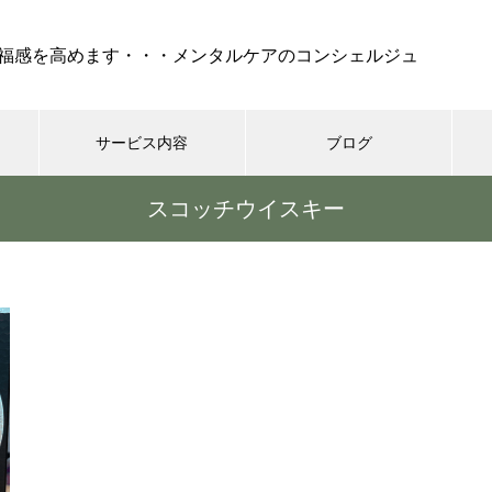
福感を高めます・・・メンタルケアのコンシェルジュ
サービス内容
ブログ
スコッチウイスキー
ケア
セラピー
REIKI（靈氣）
コーチング・
『 孤独 』・・・不安、怒
り、絶望でけでなく、妬み、嫉
みといった嫌な部分も現れ
る・・・時には死も
シニア世代の恋愛、結婚はゴー